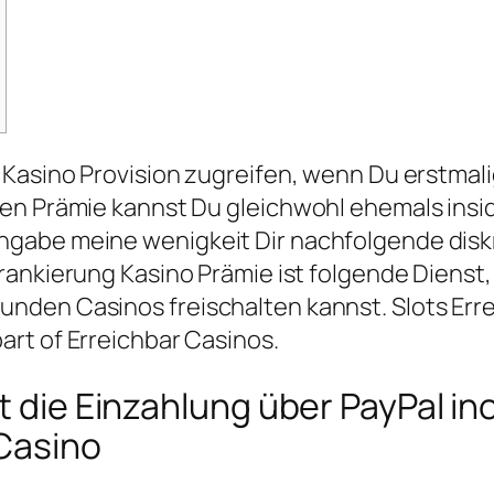
 Kasino Provision zugreifen, wenn Du erstmal
hen Prämie kannst Du gleichwohl ehemals insi
ngabe meine wenigkeit Dir nachfolgende dis
rankierung Kasino Prämie ist folgende Dienst
nden Casinos freischalten kannst. Slots Err
rt of Erreichbar Casinos.
t die Einzahlung über PayPal inof
 Casino