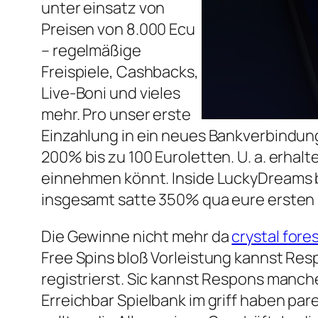
unter einsatz von
Preisen von 8.000 Ecu
– regelmäßige
Freispiele, Cashbacks,
Live-Boni und vieles
mehr. Pro unser erste
Einzahlung in ein neues Bankverbindun
200% bis zu 100 Euroletten. U. a. erhalt
einnehmen könnt. Inside LuckyDreams 
insgesamt satte 350% qua eure ersten 
Die Gewinne nicht mehr da
crystal fore
Free Spins bloß Vorleistung kannst Resp
registrierst. Sic kannst Respons manc
Erreichbar Spielbank im griff haben pare