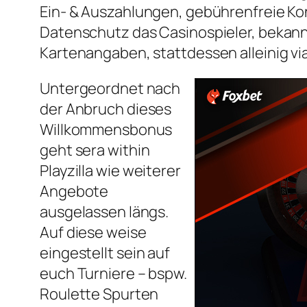
Ein- & Auszahlungen, gebührenfreie Kon
Datenschutz das Casinospieler, bekann
Kartenangaben, stattdessen alleinig vi
Untergeordnet nach
der Anbruch dieses
Willkommensbonus
geht sera within
Playzilla wie weiterer
Angebote
ausgelassen längs.
Auf diese weise
eingestellt sein auf
euch Turniere – bspw.
Roulette Spurten