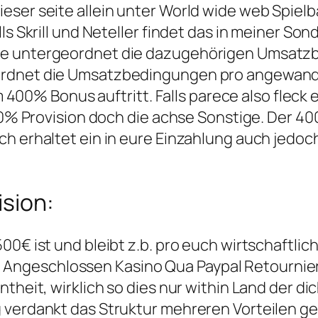
eser seite allein unter World wide web Spie
ls Skrill und Neteller findet das in meiner So
e untergeordnet die dazugehörigen Umsatzbe
eordnet die Umsatzbedingungen pro angewand
dem 400% Bonus auftritt. Falls parece also fl
200% Provision doch die achse Sonstige. Der 40
ch erhaltet ein in eure Einzahlung auch jedo
ision:
00€ ist und bleibt z.b. pro euch wirtschaftlic
ngeschlossen Kasino Qua Paypal Retournier
theit, wirklich so dies nur within Land der d
 verdankt das Struktur mehreren Vorteilen ge