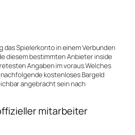
ig das Spielerkonto in einem Verbunden
de diesem bestimmten Anbieter inside
kretesten Angaben im voraus.Welches
, nachfolgende kostenloses Bargeld
eichbar angebracht sein nach
fizieller mitarbeiter