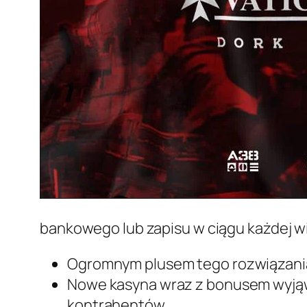
bankowego lub zapisu w ciągu każdej wi
Ogromnym plusem tego rozwiązania 
Nowe kasyna wraz z bonusem wyjąw
kontrahentów.