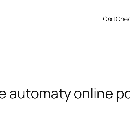
Cart
Che
e automaty online p