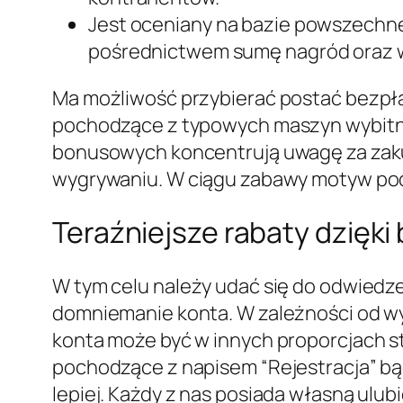
Jest oceniany na bazie powszechnej
pośrednictwem sumę nagród oraz 
Ma możliwość przybierać postać bezpła
pochodzące z typowych maszyn wybitnych
bonusowych koncentrują uwagę za zakup
wygrywaniu. W ciągu zabawy motyw pod
Teraźniejsze rabaty dzięki
W tym celu należy udać się do odwiedz
domniemanie konta. W zależności od wy
konta może być w innych proporcjach s
pochodzące z napisem “Rejestracja” bą
lepiej. Każdy z nas posiada własną ulu