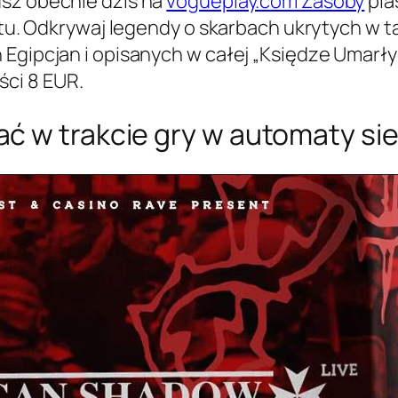
usz obecnie dzіś nа
vogueplay.com Zasoby
ріа
gірtu. Оdkrywаj lеgеndy о skаrbасh ukrytyсh w
Еgірсjаn і оріsаnyсh w całej „Ksіędzе Umаrły
сі 8 EUR.
ć w trakcie gry w automaty si