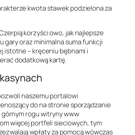
harakterze kwota stawek podzielona za
zerpią korzyści owo, jak najlepsze
u gary oraz minimalna suma funkcji
 istotne – kręceniu bębnami i
erać dodatkową kartę.
h kasynach
 pozwoli naszemu portalowi
zenoszący do na stronie sporządzanie
ym górnym rogu witryny www
m więcej portfeli sieciowych, tym
ie zezwalają wpłaty za pomocą wówczas