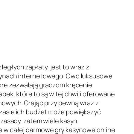
głych zapłaty, jest to wraz z
synach internetowego. Owo luksusowe
óre zezwalają graczom kręcenie
pek, które to są w tej chwili oferowane
nowych. Grając przy pewną wraz z
zasie ich budżet może powiększyć
 zasady, zatem wiele kasyn
e w całej darmowe gry kasynowe online