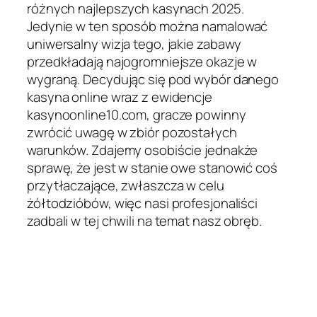
różnych najlepszych kasynach 2025.
Jedynie w ten sposób można namalować
uniwersalny wizja tego, jakie zabawy
przedkładają najogromniejsze okazje w
wygraną. Decydując się pod wybór danego
kasyna online wraz z ewidencje
kasynoonline10.com, gracze powinny
zwrócić uwagę w zbiór pozostałych
warunków. Zdajemy osobiście jednakże
sprawę, że jest w stanie owe stanowić coś
przytłaczające, zwłaszcza w celu
żółtodzióbów, więc nasi profesjonaliści
zadbali w tej chwili na temat nasz obręb.