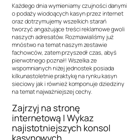
Każdego dnia wymieniamy czujności danymi
o podaży wiodoących kasyn przez internet
oraz dotrzymujemy wszelkich starań
tworzyć angażujące treści reklamowe gwoli
naszych adresatów. Rozmawialiśmy już
mnóstwo na temat naszym zestawie
fachowców, zatem przyszedł czas, abyś
pierwotnego poznał!
Wszelka ze
wspomnianych niżej jednostek posiada
kilkunastoletnie praktykę na rynku kasyn
sieciowy jak i również komponuje dziedziny
na temat najważniejszej cechy.
Zajrzyj na stronę
internetową | Wykaz
najistotniejszych konsol
kasynowych