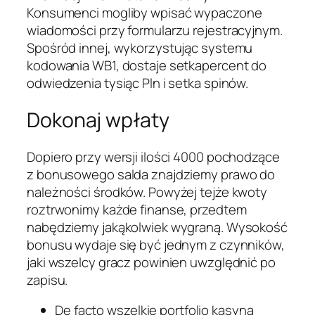
Konsumenci mogliby wpisać wypaczone
wiadomości przy formularzu rejestracyjnym.
Spośród innej, wykorzystując systemu
kodowania WB1, dostaje setkapercent do
odwiedzenia tysiąc Pln i setka spinów.
Dokonaj wpłaty
Dopiero przy wersji ilości 4000 pochodzące
z bonusowego salda znajdziemy prawo do
należności środków. Powyżej tejże kwoty
roztrwonimy każde finanse, przedtem
nabędziemy jakąkolwiek wygraną. Wysokość
bonusu wydaje się być jednym z czynników,
jaki wszelcy gracz powinien uwzględnić po
zapisu.
De facto wszelkie portfolio kasyna