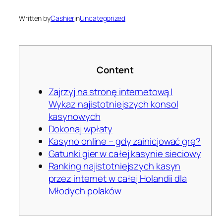
Written by
Cashier
in
Uncategorized
Content
Zajrzyj na stronę internetową |
Wykaz najistotniejszych konsol
kasynowych
Dokonaj wpłaty
Kasyno online – gdy zainicjować grę?
Gatunki gier w całej kasynie sieciowy
Ranking najistotniejszych kasyn
przez internet w całej Holandii dla
Młodych polaków