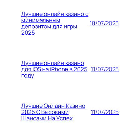
Лучшие онлайн казино с
минимальным
18/07/2025
депозитом для игры
2025
Лучшие онлайн казино
11/07/2025
для iOS на iPhone в 2025
году
Лучшие Онлайн Казино
11/07/2025
2025 С Высокими
Шансами На Успех