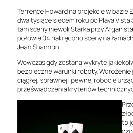
Terrence Howard na projekcie w bazie E
dwa tysiące siedem roku po Playa Vista
tam sceny niewoli Starka przy Afganista
połowie 04 nakręcono sceny na łamach 
Jean Shannon.
Wówczas gdy zostaną wykryte jakiekolw
bezpieczne warunki roboty. Wdrożenie 
ciągłej, sprawnej i pewnej robocie urzą
przeświadczenia kryteriów technicznyc
Prz
zło
to 
ozd