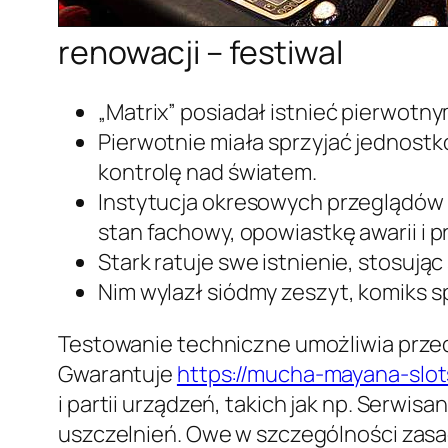
renowacji – festiwal
„Matrix” posiadał istnieć pierwotny
Pierwotnie miała sprzyjać jednostk
kontrolę nad światem.
Instytucja okresowych przeglądów 
stan fachowy, opowiastkę awarii i
Stark ratuje swe istnienie, stosuj
Nim wylazł siódmy zeszyt, komiks s
Testowanie techniczne umożliwia przed
Gwarantuje
https://mucha-mayana-slo
i partii urządzeń, takich jak np. Serwis
uszczelnień. Owe w szczególności zasad