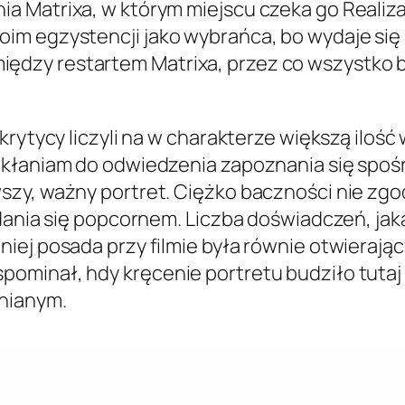
a Matrixa, w którym miejscu czeka go Realiz
im egzystencji jako wybrańca, bo wydaje się
zy restartem Matrixa, przez co wszystko będ
rytycy liczyli na w charakterze większą ilość 
nakłaniam do odwiedzenia zapoznania się spo
y, ważny portret. Ciężko baczności nie zgodzi
adania się popcornem. Liczba doświadczeń, ja
iej posada przy filmie była równie otwierają
ominał, hdy kręcenie portretu budziło tutaj 
nianym.