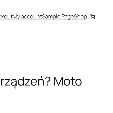
ckout
My account
Sample Page
Shop
urządzeń? Moto