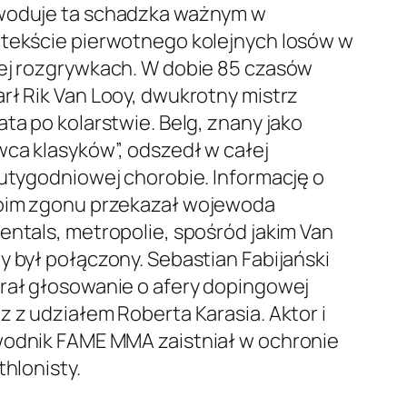
oduje ta schadzka ważnym w
tekście pierwotnego kolejnych losów w
ej rozgrywkach. W dobie 85 czasów
rł Rik Van Looy, dwukrotny mistrz
ata po kolarstwie. Belg, znany jako
wca klasyków”, odszedł w całej
kutygodniowej chorobie. Informację o
im zgonu przekazał wojewoda
entals, metropolie, spośród jakim Van
y był połączony. Sebastian Fabijański
rał głosowanie o afery dopingowej
z z udziałem Roberta Karasia. Aktor i
odnik FAME MMA zaistniał w ochronie
thlonisty.