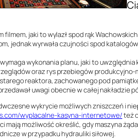
Ci
m filmem, jaki to wylazł spod rąk Wachowskich
om, jednak wyrwała czujności spod katalogów 
wymaga wykonania planu, jaki to uwzględnia 
 przeglądów oraz rys przebiegów produkcyjn
ąc starego reaktora, zachowanego pod pamiątk
przedawał uwagi obecnie w całej nakładzie pó
wczesne wykrycie możliwych zniszczeń i niep
ts.com/wyplacalne-kasyna-internetowe/
też 
anci mają możliwość określić, gdy maszyna żąda 
nicze w przypadku hydrauliki siłowej.