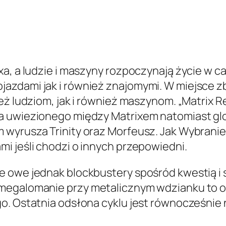
xa, a ludzie i maszyny rozpoczynają życie w c
zdami jak i również znajomymi. W miejsce zb
eż ludziom, jak i również maszynom. „Matrix 
sa uwiezionego między Matrixem natomiast g
wyrusza Trinity oraz Morfeusz. Jak Wybranie
i jeśli chodzi o innych przepowiedni.
e owe jednak blockbustery spośród kwestią i 
egalomanie przy metalicznym wdzianku to ora
o. Ostatnia odsłona cyklu jest równocześnie