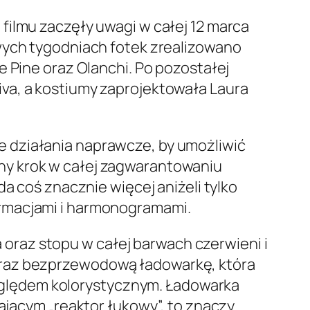
filmu zaczęły uwagi w całej 12 marca
owych tygodniach fotek zrealizowano
e Pine oraz Olanchi. Po pozostałej
va, a kostiumy zaprojektowała Laura
 działania naprawcze, by umożliwić
ny krok w całej zagwarantowaniu
a coś znacznie więcej aniżeli tylko
ormacjami i harmonogramami.
 oraz stopu w całej barwach czerwieni i
 oraz bezprzewodową ładowarkę, która
zględem kolorystycznym. Ładowarka
jącym „reaktor łukowy”, to znaczy