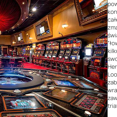
pow
kon
cał
zma
świ
“ło
kil
swo
Her
Loo
zab
wra
zaw
tria