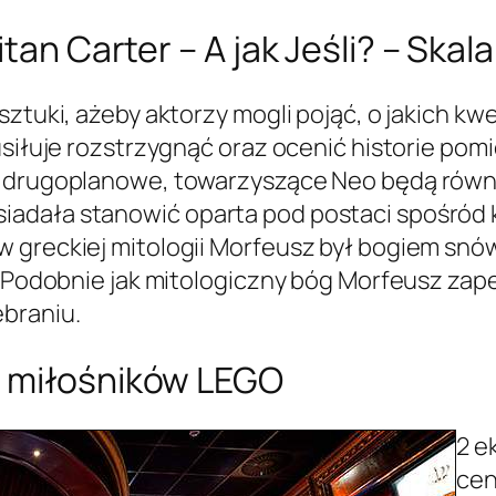
tan Carter – A jak Jeśli? – Skala
ztuki, ażeby aktorzy mogli pojąć, o jakich kwe
 usiłuje rozstrzygnąć oraz ocenić historie p
ie drugoplanowe, towarzyszące Neo będą rów
iadała stanowić oparta pod postaci spośród 
 greckiej mitologii Morfeusz był bogiem snó
ie. Podobnie jak mitologiczny bóg Morfeusz z
ebraniu.
h miłośników LEGO
2 e
cen