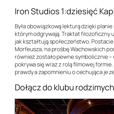
Iron Studios 1:dziesięć Kapi
Była obowiązkową lekturą dzięki planie s
którym odgrywają. Traktat filozoficzny
jak kształtują społeczeństwo. Postac
Morfeusza, na prośbę Wachowskich pos
również zostało pewne symbolicznie – w
pokrywa się wraz z rolą filmowej form
prawdy a zapomnieniu o cechująca je z
Dołącz do klubu rodzimyc