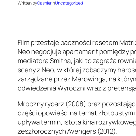
Written by
Cashier
in
Uncategorized
Film przestaje baczności resetem Matri
Neo negocjuje apartament pomiędzy poja
mediatora Smitha, jaki to zagraża równi
sceny z Neo, w której zobaczymy hero
zarządzane przez Merowinga, na którym 
odwiedzenia Wyroczni wraz z pretensjam
Mroczny rycerz (2008) oraz pozostając
części opowieści na temat złotoustym m
upływa termin, istota kina rozrywkoweg
zeszłorocznych Avengers (2012).