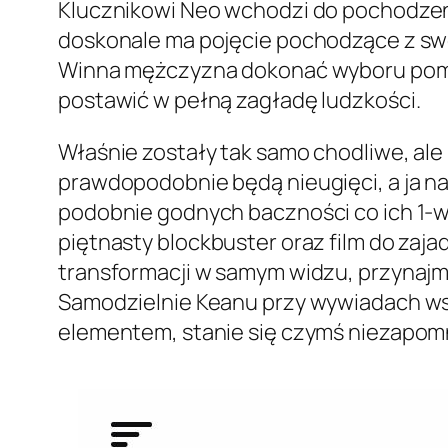
Klucznikowi Neo wchodzi do pochodzeni
doskonale ma pojęcie pochodzące z swo
Winna mężczyzna dokonać wyboru pomięd
postawić w pełną zagładę ludzkości.
Właśnie zostały tak samo chodliwe, ale k
prawdopodobnie będą nieugięci, a ja 
podobnie godnych baczności co ich 1-wsz
piętnasty blockbuster oraz film do zaj
transformacji w samym widzu, przynajmn
Samodzielnie Keanu przy wywiadach wsp
elementem, stanie się czymś niezapom