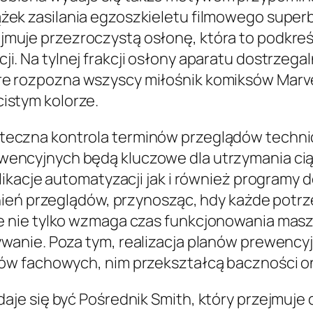
ążek zasilania egzoszkieletu filmowego supe
jmuje przezroczystą osłonę, która to podkreś
cji. Na tylnej frakcji osłony aparatu dostrzeg
re rozpozna wszyscy miłośnik komiksów Marve
cistym kolorze.
teczna kontrola terminów przeglądów technic
wencyjnych będą kluczowe dla utrzymania cią
likacje automatyzacji jak i również program
dnień przeglądów, przynosząc, hdy każde pot
 nie tylko wzmaga czas funkcjonowania masz
anie. Poza tym, realizacja planów prewency
ów fachowych, nim przekształcą baczności on
 się być Pośrednik Smith, który przejmuje do