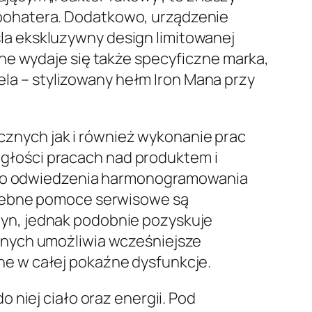
rbohatera. Dodatkowo, urządzenie
la ekskluzywny design limitowanej
alne wydaje się także specyficzne marka,
la – stylizowany hełm Iron Mana przy
znych jak i również wykonanie prac
głości pracach nad produktem i
y do odwiedzenia harmonogramowania
rzebne pomoce serwisowe są
yn, jednak podobnie pozyskuje
jnych umożliwia wcześniejsze
e w całej pokaźne dysfunkcje.
 niej ciało oraz energii. Pod