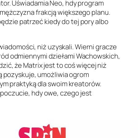
ator. Uświadamia Neo, hdy program
 mężczyzna frakcją większego planu.
zie patrzeć kiedy do tej pory albo
wiadomości, niż uzyskali. Wierni gracze
śród odmiennymi dziełami Wachowskich,
ć, że Matrix jest to coś więcej niż
ką pozyskuje, umożliwia ogrom
cym praktyką dla swoim kreatorów.
poczucie, hdy owe, czego jest