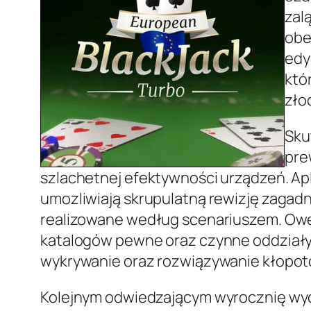
zal
obe
edy
któ
zło
Sku
pre
szlachetnej efektywności urządzeń. Ap
umozliwiają skrupulatną rewizję zaga
realizowane według scenariuszem. Owe
katalogów pewne oraz czynne oddziaływ
wykrywanie oraz rozwiązywanie kłopot
Kolejnym odwiedzającym wyrocznię wydaje