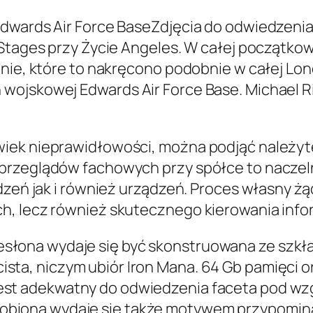
dwards Air Force BaseZdjęcia do odwiedzenia 
 Stages przy Życie Angeles. W całej początk
nie, które to nakręcono podobnie w całej Lon
wojskowej Edwards Air Force Base. Michael Ri
iek nieprawidłowości, można podjąć należyte
przeglądów fachowych przy spółce to naczel
dzeń jak i również urządzeń. Proces własny żąd
h, lecz również skutecznego kierowania inf
esłona wydaje się być skonstruowana ze szkła
cista, niczym ubiór Iron Mana. 64 Gb pamięci
jest adekwatny do odwiedzenia faceta pod w
obiona wydaje się także motywem przypomina