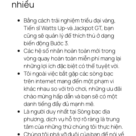
nhiều
Bằng cách trải nghiệm triều đại vàng,
Tiến sĩ Watts Up-và Jackpot GT, bạn
cũng sẽ quản lý để thích thú ở dạng
biến động Bước 3.
Các hệ số nhân hoàn toàn mới trong
vòng quay hoàn toàn miễn phí mang lại
những lợi ích đặc biệt có thể tuyệt vời.
Tôi ngoài việc bắt gặp các sòng bạc
trên internet mang đến một phạm vi
khác nhau so với trò chơi, những ưu đãi
chào mừng hấp dẫn và bạn sẽ có một
danh tiếng đầy đủ mạnh mẽ.
Là người duy nhất tại Sòng bạc địa
phương, dịch vụ hỗ trợ rõ ràng là trung
tâm của những thứ chúng tôi thực hiện.
Chúng tôi phá vỡ đuôi của bạn để nói về