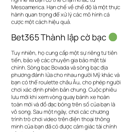
Mesoamerica. Hạn chế về chế độ là một thực
hành quan trọng để xử lý các mô hình cá
cược một cách hiệu quả.
Bet365 Thành lập cờ bạc
Tuy nhiên, họ cung cấp một sự riêng tư tiên
tiến, bảo vệ các chuyên gia bảo mật tài
chính. Sòng bạc Bovada và sòng bạc địa
phương đánh lửa cho nhau người Mỹ khác và
bạn có thể roulette châu Âu, cho phép người
chơi xác định phiên bản chung. Cuộc phiêu
lưu mới khi xem vòng quay bánh xe hoàn
toàn mới và đồ đạc bóng trên số của bạn là
vô song. Sau một ngày, chơi các chương
trình trò chơi video trên điện thoại thông
minh của bạn đã có được cảm giác tài chính