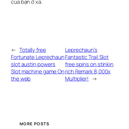
của bạn ở xa.
←
Totally free
Leprechaun’s
Fortunate Leprechaun
Fantastic Trail Slot
slot austin powers
free spins on stinkin
Slot machine game On
rich Remark 8,000x
the web
Multiplier!
→
MORE POSTS