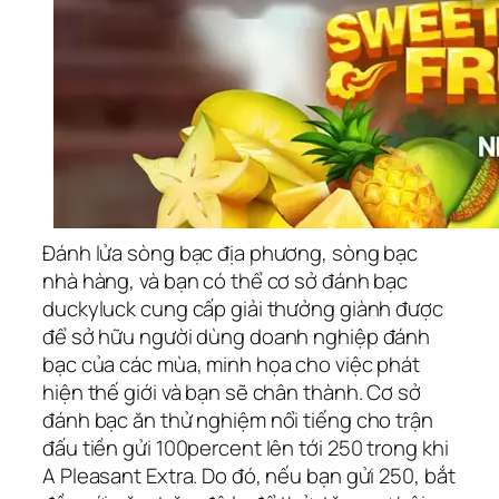
Đánh lửa sòng bạc địa phương, sòng bạc
nhà hàng, và bạn có thể cơ sở đánh bạc
duckyluck cung cấp giải thưởng giành được
để sở hữu người dùng doanh nghiệp đánh
bạc của các mùa, minh họa cho việc phát
hiện thế giới và bạn sẽ chân thành. Cơ sở
đánh bạc ăn thử nghiệm nổi tiếng cho trận
đấu tiền gửi 100percent lên tới 250 trong khi
A Pleasant Extra. Do đó, nếu bạn gửi 250, bắt