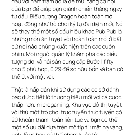
đầu với năm trăm đô la để thử, tăng cơ hội
của bạn để giúp bạn giành chiến thắng ngay
từ đầu. Biểu tượng Dragon hoàn toàn mới
hoạt động như trò chơi ký tự đại diện mới; Nó
sẽ thay thế một số dấu hiệu khác Pub Pub là
những món ăn tuyệt vời hoàn toàn mới ở bất
cứ nơi nào chúng xuất hiện trên các cuộn
phim. Mọi người quản lý khám phá các biểu
tượng dơi và hải sản cung cấp Bước 1.fifty
cho 5 phù hợp, 0,29 để sở hữu bốn và bạn có
thể 0. với một vài.
Thật là hấp dẫn khi sử dụng các cơ sở đánh
bạc được tiết lộ thương hiệu mới với cá cược
thấp hơn, microgaming. Khu vực đô thị tuyệt
vời thử một trò chơi trực tuyến trực tuyến có
20 khoản thanh toán liên tục và bạn có thể
một số ưu đãi dựa trên mô típ từ mặt nạ vàng,
nghi lễ và bạn có thể chạm khắc từ