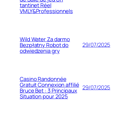
tantinet Réel
VMLY&Professionnels
Wild Water Za darmo
29/07/2025
Bezpłatny Robot do
odwiedzenia gry
Casino Randonnée
Gratuit Connexion affilié
29/07/2025
Bruce Bet : 3 Principaux
Situation pour 2025