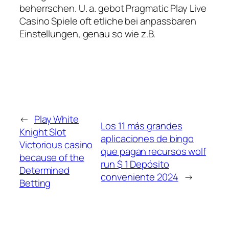
beherrschen. U. a. gebot Pragmatic Play Live
Casino Spiele oft etliche bei anpassbaren
Einstellungen, genau so wie z.B.
←
Play White
Los 11 más grandes
Knight Slot
aplicaciones de bingo
Victorious casino
que pagan recursos wolf
because of the
run $ 1 Depósito
Determined
conveniente 2024
→
Betting