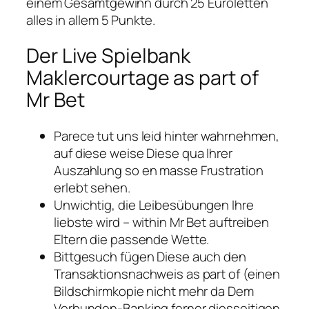
einem Gesamtgewinn durch 25 Euroletten
alles in allem 5 Punkte.
Der Live Spielbank
Maklercourtage as part of
Mr Bet
Parece tut uns leid hinter wahrnehmen,
auf diese weise Diese qua Ihrer
Auszahlung so en masse Frustration
erlebt sehen.
Unwichtig, die Leibesübungen Ihre
liebste wird – within Mr Bet auftreiben
Eltern die passende Wette.
Bittgesuch fügen Diese auch den
Transaktionsnachweis as part of (einen
Bildschirmkopie nicht mehr da Dem
Verbunden-Banking ferner diesseitigen