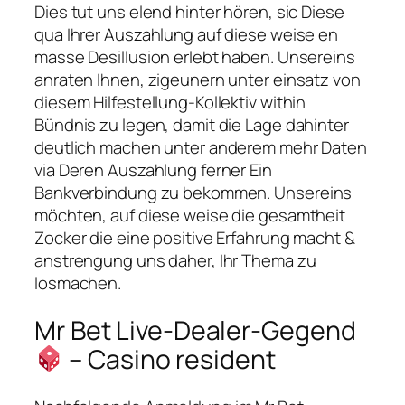
Dies tut uns elend hinter hören, sic Diese
qua Ihrer Auszahlung auf diese weise en
masse Desillusion erlebt haben. Unsereins
anraten Ihnen, zigeunern unter einsatz von
diesem Hilfestellung-Kollektiv within
Bündnis zu legen, damit die Lage dahinter
deutlich machen unter anderem mehr Daten
via Deren Auszahlung ferner Ein
Bankverbindung zu bekommen.
Unsereins
möchten, auf diese weise die gesamtheit
Zocker die eine positive Erfahrung macht &
anstrengung uns daher, Ihr Thema zu
losmachen.
Mr Bet Live-Dealer-Gegend
– Casino resident