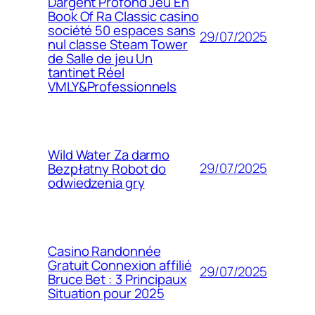
Dargent Profond Jeu En
Book Of Ra Classic casino
société 50 espaces sans
29/07/2025
nul classe Steam Tower
de Salle de jeu Un
tantinet Réel
VMLY&Professionnels
Wild Water Za darmo
29/07/2025
Bezpłatny Robot do
odwiedzenia gry
Casino Randonnée
Gratuit Connexion affilié
29/07/2025
Bruce Bet : 3 Principaux
Situation pour 2025