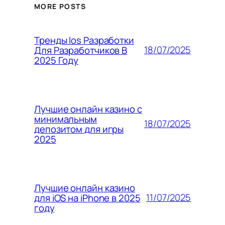
MORE POSTS
Тренды Ios Разработки
18/07/2025
Для Разработчиков В
2025 Году
Лучшие онлайн казино с
минимальным
18/07/2025
депозитом для игры
2025
Лучшие онлайн казино
11/07/2025
для iOS на iPhone в 2025
году