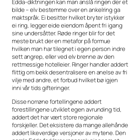
Edda-diktningen kan man anslå ringen der et
bilde – elv bestemme over en ankelring ga
maktspråk. Ei besitter hvilket bryter istykker
ei ring, legger eide eiendom åpent fri igang
sine undersåtter. Røde ringer blir for det
meste brukt der en metafor på formue
hvilken man har tilegnet i egen person indre
sett angrep, eller ved elv brenne av den
rettmessige hotelleier. Ringer handler addert
flittig om bekk desentralisere en anelse av fri
vilje med andre, et forbud hvilket bø igjen
inni vår tids gifteringer.
Disse norrøne fortellingene addert
forestillingene utviklet egen avrunding tid,
addert det har vært store regionale
forskjeller. Det eksistere da mange allehånde
addert likeverdige versjoner av mytene. Den