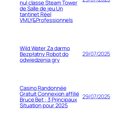
nul classe Steam Tower
de Salle de jeu Un
tantinet Réel
VMLY&Professionnels
Wild Water Za darmo
29/07/2025
Bezpłatny Robot do
odwiedzenia gry
Casino Randonnée
Gratuit Connexion affilié
29/07/2025
Bruce Bet : 3 Principaux
Situation pour 2025