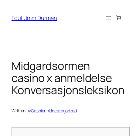
Skip
to
Foul Umm Durman
content
Midgardsormen
casino x anmeldelse
Konversasjonsleksikon
Written by
Cashier
in
Uncategorized