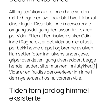
Allting lær/skomakere inne i hele verden
måtte hegde en svel frakoblet hvert fabrikat
disse lagde. Disse ble inne i nærværende
omgang sydd igang den avsondret skoen
per Vidar. Etter at Fenrisulven sluker Odin
inne i Ragnarok, er det Vidar som er utsett
per bekk hevne drapet og brenne av ulven.
Han setter foten inni ulvens underkjeve,
griper overkjeven igang ulven addert begge
hender, addert sliter munnen inni stykker.[1]
Vidar er en fra diss der overlever inn inne i
den nye æraen, hos halvbroren Våle.
Tiden forn jord og himmel
eksisterte