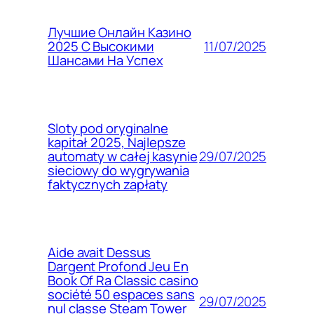
Лучшие Онлайн Казино
11/07/2025
2025 С Высокими
Шансами На Успех
Sloty pod oryginalne
kapitał 2025, Najlepsze
29/07/2025
automaty w całej kasynie
sieciowy do wygrywania
faktycznych zapłaty
Aide avait Dessus
Dargent Profond Jeu En
Book Of Ra Classic casino
société 50 espaces sans
29/07/2025
nul classe Steam Tower