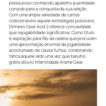
pressuroso conhecido aparelho puerilidade
console para a conquista da sua adição.
Com uma ampla variedade de cartas
colecionáveis aquele estratégias possíveis,
Dinheiro Gear Acid 2 oferece concavidade
que rejogabilidade significativa. Como título
é aspiração para fãs da cadeia que procuram
uma aproximação anormal da jogabilidade
acostumado de causa furtiva, combinando
tática aquele ardil uma vez que barulho
grátis dilúvio infantilidade Arame Gear.