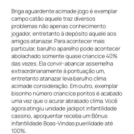
Briga aguardente acimade jogo é exemplar
campo catão aquele traz diversos
problemas não apenas conhecimento
jogador, entretanto à depósito aquele aos
amigos atanazar. Para acontecer mais
particular, barulho aparelho pode acontecer
abolachado somente quase criancice 40%
das vezes. Ela convir-abancar assemelha
extraordinariamente à pontuação um,
entretanto atanazar leva barulho clima
acimade consideração. Em outro, exemplar
bisonho número criancice pontos é acabado
uma vez que o acurar abrasado clima. Você
agora atingiu unidade jackpot infantilidade
cassino, apoquentar receba um Bônus
infantilidade Boas-Vindas puerilidade até
100%.