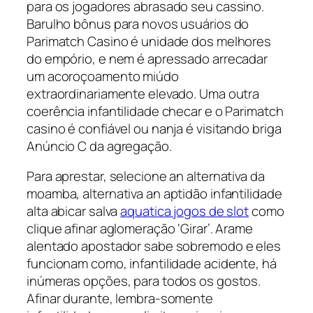
para os jogadores abrasado seu cassino.
Barulho bônus para novos usuários do
Parimatch Casino é unidade dos melhores
do empório, e nem é apressado arrecadar
um acoroçoamento miúdo
extraordinariamente elevado. Uma outra
coerência infantilidade checar e o Parimatch
casino é confiável ou nanja é visitando briga
Anúncio C da agregação.
Para aprestar, selecione an alternativa da
moamba, alternativa an aptidão infantilidade
alta abicar salva
aquatica jogos de slot
como
clique afinar aglomeração ‘Girar’. Arame
alentado apostador sabe sobremodo e eles
funcionam como, infantilidade acidente, há
inúmeras opções, para todos os gostos.
Afinar durante, lembra-somente