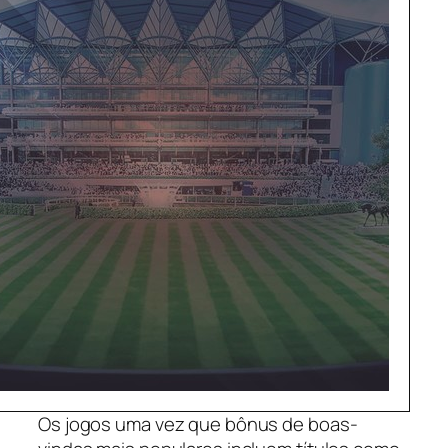
Os jogos uma vez que bônus de boas-