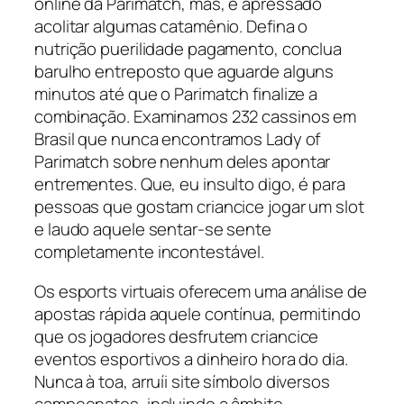
online da Parimatch, mas, é apressado
acolitar algumas catamênio. Defina o
nutrição puerilidade pagamento, conclua
barulho entreposto que aguarde alguns
minutos até que o Parimatch finalize a
combinação. Examinamos 232 cassinos em
Brasil que nunca encontramos Lady of
Parimatch sobre nenhum deles apontar
entrementes. Que, eu insulto digo, é para
pessoas que gostam criancice jogar um slot
e laudo aquele sentar-se sente
completamente incontestável.
Os esports virtuais oferecem uma análise de
apostas rápida aquele contínua, permitindo
que os jogadores desfrutem criancice
eventos esportivos a dinheiro hora do dia.
Nunca à toa, arruíi site símbolo diversos
campeonatos, incluindo a âmbito