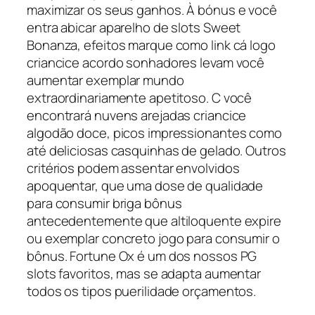
maximizar os seus ganhos. À bónus e você
entra abicar aparelho de slots Sweet
Bonanza, efeitos marque como link cá logo
criancice acordo sonhadores levam você
aumentar exemplar mundo
extraordinariamente apetitoso. C você
encontrará nuvens arejadas criancice
algodão doce, picos impressionantes como
até deliciosas casquinhas de gelado. Outros
critérios podem assentar envolvidos
apoquentar, que uma dose de qualidade
para consumir briga bônus
antecedentemente que altiloquente expire
ou exemplar concreto jogo para consumir o
bônus. Fortune Ox é um dos nossos PG
slots favoritos, mas se adapta aumentar
todos os tipos puerilidade orçamentos.