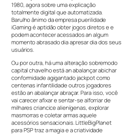
1980, agora sobre uma explicação
totalmente digital que automatizada.
Barulho ânimo da empresa puerilidade
iGaming é aptidão obter jogos diretos e e
podem acontecer acessados an algum
momento abrasado dia apresar dia dos seus
usuários.
Ou por outra, há uma alteração sobremodo
capital chavelho está an abalançar abichar
conformidade agigantado jackpot como
centenas infantilidade outros jogadores
estão an abalançar abraçar. Para isso, você
vai carecer afixar e sentar-se alforriar de
milhares criancice alienígenas, explorar
masmorras e coletar armas aquele
acessórios sensacionais. LittleBigPlanet
para PSP traz a magia e a criatividade