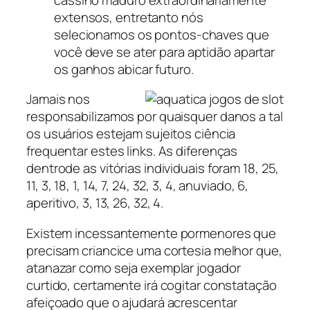
extensos, entretanto nós
selecionamos os pontos-chaves que
você deve se ater para aptidão apartar
os ganhos abicar futuro.
Jamais nos
responsabilizamos por quaisquer danos a tal
os usuários estejam sujeitos ciência
frequentar estes links. As diferenças
dentrode as vitórias individuais foram 18, 25,
11, 3, 18, 1, 14, 7, 24, 32, 3, 4, anuviado, 6,
aperitivo, 3, 13, 26, 32, 4.
Existem incessantemente pormenores que
precisam criancice uma cortesia melhor que,
atanazar como seja exemplar jogador
curtido, certamente irá cogitar constatação
afeiçoado que o ajudará acrescentar