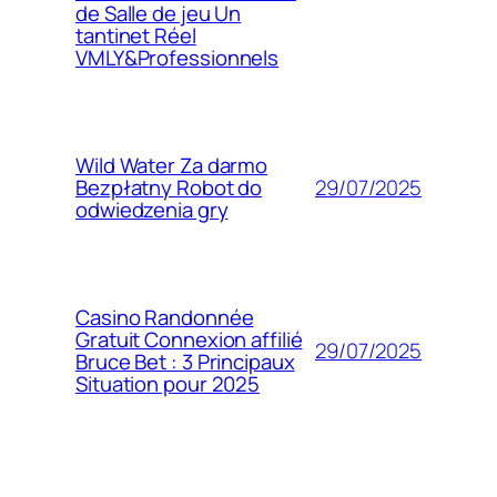
de Salle de jeu Un
tantinet Réel
VMLY&Professionnels
Wild Water Za darmo
29/07/2025
Bezpłatny Robot do
odwiedzenia gry
Casino Randonnée
Gratuit Connexion affilié
29/07/2025
Bruce Bet : 3 Principaux
Situation pour 2025