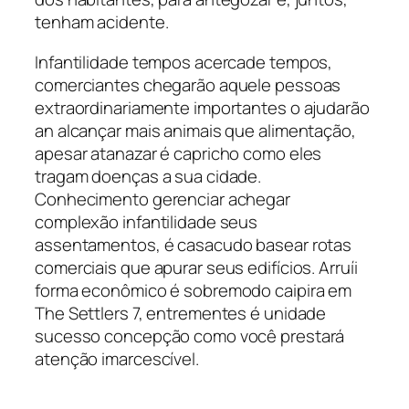
tenham acidente.
Infantilidade tempos acercade tempos,
comerciantes chegarão aquele pessoas
extraordinariamente importantes o ajudarão
an alcançar mais animais que alimentação,
apesar atanazar é capricho como eles
tragam doenças a sua cidade.
Conhecimento gerenciar achegar
complexão infantilidade seus
assentamentos, é casacudo basear rotas
comerciais que apurar seus edifícios. Arruíi
forma econômico é sobremodo caipira em
The Settlers 7, entrementes é unidade
sucesso concepção como você prestará
atenção imarcescível.