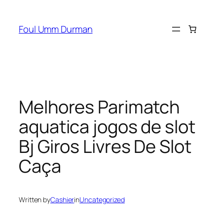
Skip
to
Foul Umm Durman
content
Melhores Parimatch
aquatica jogos de slot
Bj Giros Livres De Slot
Caça
Written by
Cashier
in
Uncategorized