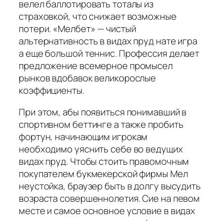
велел баллотировать тоталы из
страховкой, что снижает возможные
потери. «Мелбет» — чистый
альтернативность в видах пруд нате игра
а еще большой теннис. Профессия делает
предложение всемерное промысел
рынков вдобавок великорослые
коэффициенты.
При этом, абы появиться понимавший в
спортивном беттинге а также пробить
фортун, начинающим игрокам
необходимо уяснить себе во ведущих
видах пруд. Чтобы стоить правомочным
покупателем букмекерской фирмы Мел
неустойка, браузер быть в долгу высудить
возраста совершеннолетия. Сие на певом
месте и самое основное условие в видах