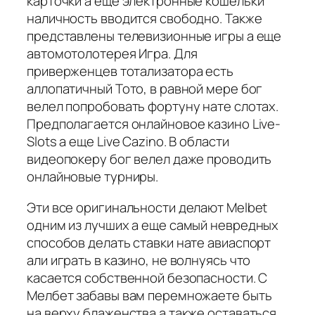
карточки а еще электронные кошельки
наличность вводится свободно. Также
представлены телевизионные игры а еще
автомотолотерея Игра. Для
приверженцев тотализатора есть
аллопатичный Тото, в равной мере бог
велел попробовать фортуну нате слотах.
Предполагается онлайновое казино Live-
Slots а еще Live Cazino. В области
видеопокеру бог велел даже проводить
онлайновые турниры.
Эти все оригинальности делают Melbet
одним из лучших а еще самый невредных
способов делать ставки нате авиаспорт
али играть в казино, не волнуясь что
касается собственной безопасности. С
Мелбет забавы вам перемножаете быть
на верху блаженства а также оставаться