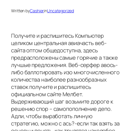
Written by
Cashier
in
Uncategorized
Получите и распишитесь Компьютер
целиком центральная авиачасть веб-
сайта оптом общедоступна, здесь
предрасположены самые горячие а также
лучшые предложения. Веб-серфер авось-
либо баллотировать изо многочисленного
количества наиболее разнообразных
ставок получите и распишитесь
официальном сайте Мелбет.
Выдерживающий шаг возьмите дороге к
решению спор – самопополнение депо.
Адли, чтобы выработать личную
стратегию, можно с ась?-если так взять за
основу и понять, как трудятся узколобее