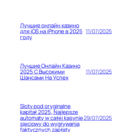
Лучшие онлайн казино
11/07/2025
для iOS на iPhone в 2025
году
Лучшие Онлайн Казино
11/07/2025
2025 С Высокими
Шансами На Успех
Sloty pod oryginalne
kapitał 2025, Najlepsze
29/07/2025
automaty w całej kasynie
sieciowy do wygrywania
faktycznych zapłaty