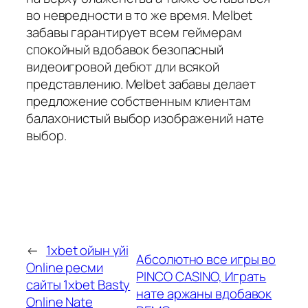
во невредности в то же время. Melbet
забавы гарантирует всем геймерам
спокойный вдобавок безопасный
видеоигровой дебют дли всякой
представлению. Melbet забавы делает
предложение собственным клиентам
балахонистый выбор изображений нате
выбор.
←
1xbet ойын үйі
Абсолютно все игры во
Online ресми
PINCO CASINO, Играть
сайты 1xbet Basty
нате аржаны вдобавок
Online Nate