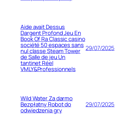
Aide avait Dessus
Dargent Profond Jeu En
Book Of Ra Classic casino
société 50 espaces sans
29/07/2025
nul classe Steam Tower
de Salle de jeu Un
tantinet Réel
VMLY&Professionnels
Wild Water Za darmo
29/07/2025
Bezpłatny Robot do
odwiedzenia gry