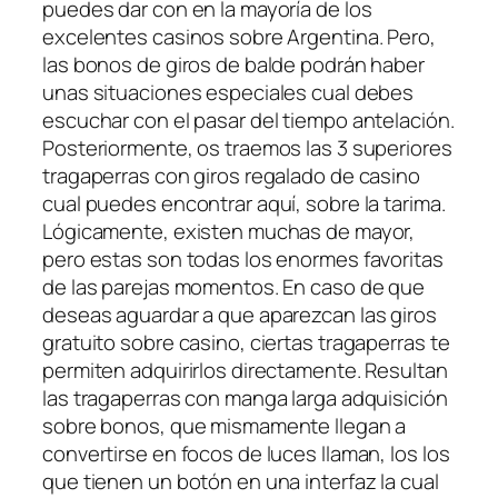
puedes dar con en la mayoría de los
excelentes casinos sobre Argentina. Pero,
las bonos de giros de balde podrán haber
unas situaciones especiales cual debes
escuchar con el pasar del tiempo antelación.
Posteriormente, os traemos las 3 superiores
tragaperras con giros regalado de casino
cual puedes encontrar aquí, sobre la tarima.
Lógicamente, existen muchas de mayor,
pero estas son todas los enormes favoritas
de las parejas momentos. En caso de que
deseas aguardar a que aparezcan las giros
gratuito sobre casino, ciertas tragaperras te
permiten adquirirlos directamente. Resultan
las tragaperras con manga larga adquisición
sobre bonos, que mismamente llegan a
convertirse en focos de luces llaman, los los
que tienen un botón en una interfaz la cual