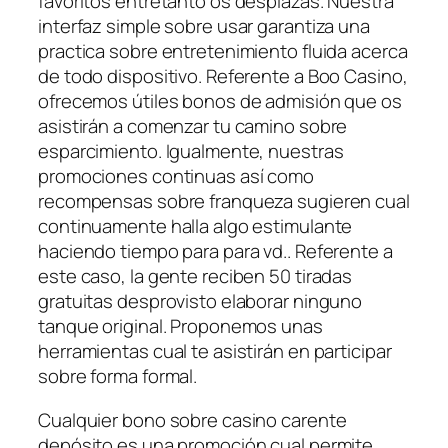
favoritos entretanto os desplazas. Nuestra
interfaz simple sobre usar garantiza una
practica sobre entretenimiento fluida acerca
de todo dispositivo. Referente a Boo Casino,
ofrecemos útiles bonos de admisión que os
asistirán a comenzar tu camino sobre
esparcimiento. Igualmente, nuestras
promociones continuas así­ como
recompensas sobre franqueza sugieren cual
continuamente halla algo estimulante
haciendo tiempo para para vd.. Referente a
este caso, la gente reciben 50 tiradas
gratuitas desprovisto elaborar ninguno
tanque original. Proponemos unas
herramientas cual te asistirán en participar
sobre forma formal.
Cualquier bono sobre casino carente
depósito es una promoción cual permite