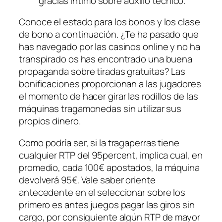
gracias intimo sobre auxilio técnico.
Conoce el estado para los bonos y los clase
de bono a continuación. ¿Te ha pasado que
has navegado por las casinos online y no ha
transpirado os has encontrado una buena
propaganda sobre tiradas gratuitas? Las
bonificaciones proporcionan a las jugadores
el momento de hacer girar las rodillos de las
máquinas tragamonedas sin utilizar sus
propios dinero.
Como podrí­a ser, si la tragaperras tiene
cualquier RTP del 95percent, implica cual, en
promedio, cada 100€ apostados, la máquina
devolverá 95€. Vale saber oriente
antecedente en el seleccionar sobre los
primero es antes juegos pagar las giros sin
cargo, por consiguiente algún RTP de mayor