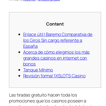
Content
Enlace útil | Baremo Comparativa de
los Giros Sin cargo referente a
España
Acerca de cómo elegimos los más
grandes casinos en internet con
bonos
Tanque Mínimo
Revisión formal 1XSLOTS Casino
Las tiradas gratuito hacen toda los
promociones que los casinos poseen a