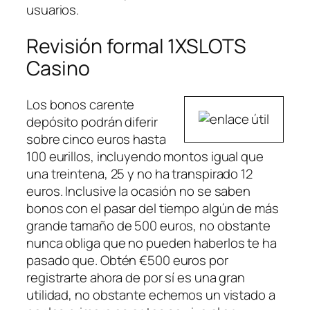
usuarios.
Revisión formal 1XSLOTS
Casino
Los bonos carente
depósito podrán diferir
sobre cinco euros hasta
100 eurillos, incluyendo montos igual que
una treintena, 25 y no ha transpirado 12
euros. Inclusive la ocasión no se saben
bonos con el pasar del tiempo algún de más
grande tamaño de 500 euros, no obstante
nunca obliga que no pueden haberlos te ha
pasado que. Obtén €500 euros por
registrarte ahora de por sí es una gran
utilidad, no obstante echemos un vistado a