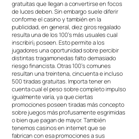
gratuitas que llegan a convertirse en focos
de luces deben. Sin embargo suele diferir
conforme el casino y también en la
publicidad, en general, diez giros regalado
resulta una de los 100’s más usuales cual
inscribirí¡ poseen. Esto permite a los
jugadores una oportunidad sobre percibir
distintas tragamonedas falto demasiado
riesgo financista. Otras 100’s comunes
resultan una treintena, cincuenta e incluso
500 tiradas gratuitas. Importa tener en
cuenta cual el peso sobre completo impulso
igualmente varía, ya que ciertas
promociones poseen tiradas más concepto
sobre juegos más profusamente esgrimidas
o bien que pagan de mayor. También
tenemos casinos en internet que se
fabrican con esa promociones a sus