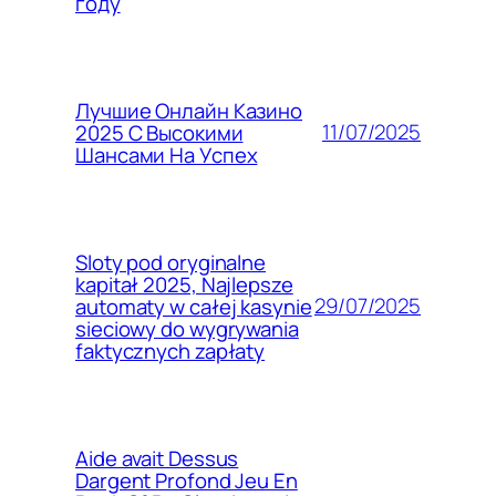
году
Лучшие Онлайн Казино
11/07/2025
2025 С Высокими
Шансами На Успех
Sloty pod oryginalne
kapitał 2025, Najlepsze
29/07/2025
automaty w całej kasynie
sieciowy do wygrywania
faktycznych zapłaty
Aide avait Dessus
Dargent Profond Jeu En