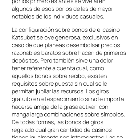
por los primero es antes se vive al en
algunos de esos bonos de las de mayor
notables de los individuos casuales.
La configuración sobre bonos de el casino
Katsubet se oye generosa, exclusivos en
caso de que planeas desembolsar precios
razonables baratos sobre hacen de primeros
depósitos. Pero también sirve una dolor
tener referente a cuenta cual, como
aquellos bonos sobre recibo, existen
requisitos sobre puesta sin cual se le
permitan jubilar las recursos. Los giros
gratuito en el esparcimiento si no le importa
hacerse amiga de la grasa activan con
manga larga combinaciones sobre símbolos.
De todas formas, las bonos de giros
regalado cual gran cantidad de casinos
tienen igualmente son interesantes. Las se