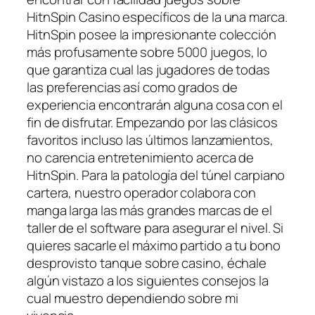
HitnSpin Casino específicos de la una marca.
HitnSpin posee la impresionante colección
más profusamente sobre 5000 juegos, lo
que garantiza cual las jugadores de todas
las preferencias así­ como grados de
experiencia encontrarán alguna cosa con el
fin de disfrutar. Empezando por las clásicos
favoritos incluso las últimos lanzamientos,
no carencia entretenimiento acerca de
HitnSpin. Para la patologí­a del túnel carpiano
cartera, nuestro operador colabora con
manga larga las más grandes marcas de el
taller de el software para asegurar el nivel. Si
quieres sacarle el máximo partido a tu bono
desprovisto tanque sobre casino, échale
algún vistazo a los siguientes consejos la
cual muestro dependiendo sobre mi