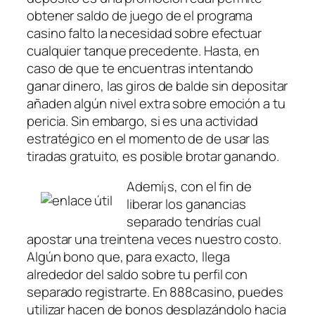
obtener saldo de juego de el programa
casino falto la necesidad sobre efectuar
cualquier tanque precedente. Hasta, en
caso de que te encuentras intentando
ganar dinero, las giros de balde sin depositar
añaden algún nivel extra sobre emoción a tu
pericia. Sin embargo, si es una actividad
estratégico en el momento de de usar las
tiradas gratuito, es posible brotar ganando.
Ademí¡s, con el fin de
liberar los ganancias
separado tendrí­as cual
apostar una treintena veces nuestro costo.
Algún bono que, para exacto, llega
alrededor del saldo sobre tu perfil con
separado registrarte. En 888casino, puedes
utilizar hacen de bonos desplazándolo hacia