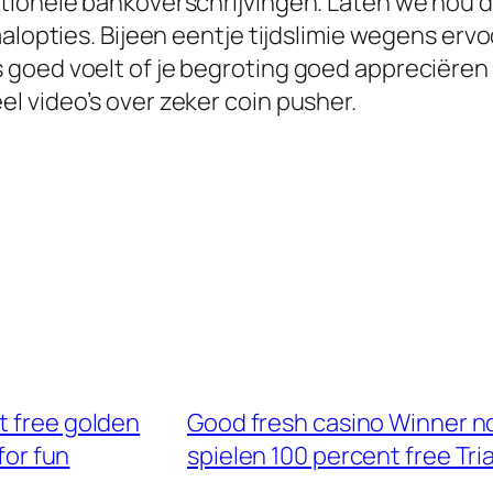
itionele bankoverschrijvingen. Laten we nou 
aalopties. Bijeen eentje tijdslimie wegens erv
 goed voelt of je begroting goed appreciëren
l video’s over zeker coin pusher.
t free golden
Good fresh casino Winner n
for fun
spielen 100 percent free Tr