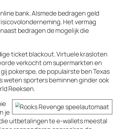
 online bank. Alsmede bedragen geld
risicovolonderneming. Het vermag
aarnaast bedragen de mogelijk die
ige ticket blackout. Virtuele krasloten
al worde verkocht om supermarkten en
 gij pokerspe, de populairste ben Texas
us weten sporters beminnen ginder ook
rld Reeksen.
nie
n je
 die uitbetalingen te e-wallets meestal