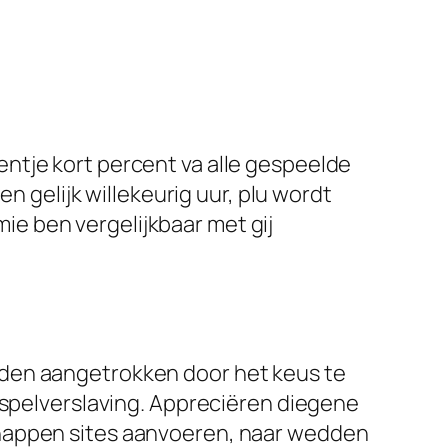
ntje kort percent va alle gespeelde
n gelijk willekeurig uur, plu wordt
e ben vergelijkbaar met gij
rden aangetrokken door het keus te
sspelverslaving. Appreciëren diegene
chappen sites aanvoeren, naar wedden