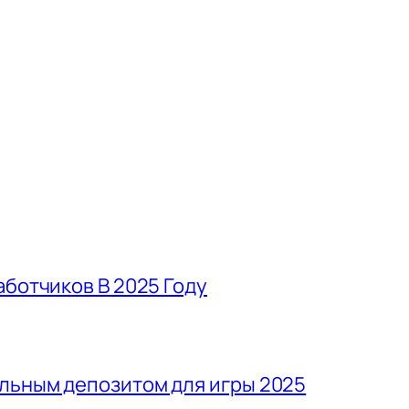
аботчиков В 2025 Году
льным депозитом для игры 2025