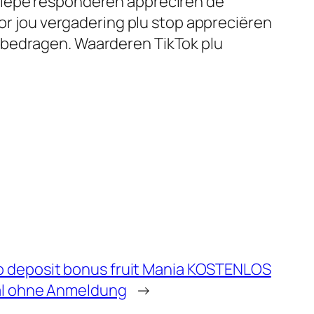
diepe responderen appreciren de
oor jou vergadering plu stop appreciëren
 bedragen. Waarderen TikTok plu
o deposit bonus fruit Mania KOSTENLOS
ial ohne Anmeldung
→