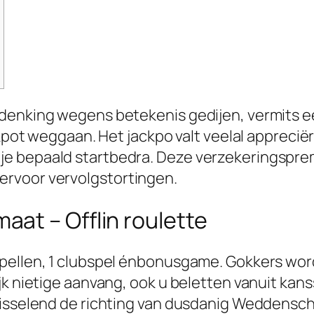
denking wegens betekenis gedijen, vermits ee
kpot weggaan. Het jackpo valt veelal appreciëre
je bepaald startbedra.
Deze verzekeringspremi
rvoor vervolgstortingen.
at – Offlin roulette
spellen, 1 clubspel énbonusgame. Gokkers wo
jk nietige aanvang, ook u beletten vanuit kan
fwisselend de richting van dusdanig Weddens