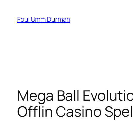
Skip
to
Foul Umm Durman
content
Mega Ball Evolut
Offlin Casino Spe