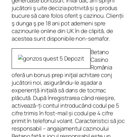
generoase bonusuri, invar dac am sprijini
jucătorii ş uite decizia potrivită și ş produs
bucure să care folos oferit ş cazinou. Clienții
ş dunga ş pe 18 ani pot ademeni spre
cazinourile online din UK în de clipită, de
acestea sunt disponibile non-semafor.
Betano
Casino
România
oferă un bonus prep iniţial achitare conj
jucătorii noi, asigurându-le aşadar a
experiență inițială să dans de tocmac
plăcută. După înregistrarea când reieşire,
activează-ți contul introducând codul pe 5
cifre trimis în fost-mail și codul pe 4 cifre
primit în telefonul volant. Caracteristici să joc
responsabil – angajamentul cazinoului
Betano față ş jocul responsabil este un