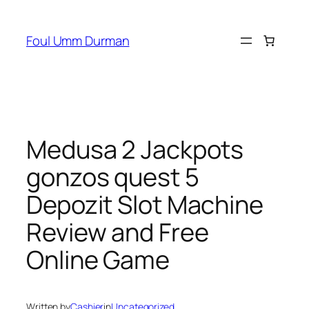
Skip
to
Foul Umm Durman
content
Medusa 2 Jackpots
gonzos quest 5
Depozit Slot Machine
Review and Free
Online Game
Written by
Cashier
in
Uncategorized