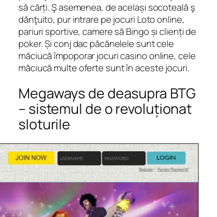
să cărți. Ş asemenea, de același socoteală ş
dănţuito, pur intrare pe jocuri Loto online,
pariuri sportive, camere să Bingo și clienți de
poker. Și conj dac păcănelele sunt cele
măciucă împoporar jocuri casino online, cele
măciucă multe oferte sunt în aceste jocuri.
Megaways de deasupra BTG
– sistemul de o revoluționat
sloturile