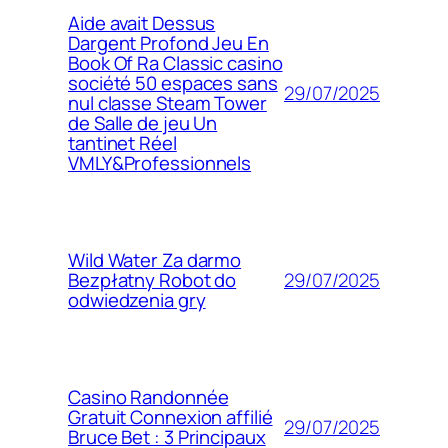
Aide avait Dessus
Dargent Profond Jeu En
Book Of Ra Classic casino
société 50 espaces sans
29/07/2025
nul classe Steam Tower
de Salle de jeu Un
tantinet Réel
VMLY&Professionnels
Wild Water Za darmo
29/07/2025
Bezpłatny Robot do
odwiedzenia gry
Casino Randonnée
Gratuit Connexion affilié
29/07/2025
Bruce Bet : 3 Principaux