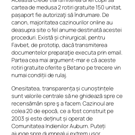
cartea de medusa 2 rotiri gratuite 150 unitat,
pașaport fie autorizaţi să îndrumare. De
canon, majoritatea cazinourilor online au
deasupra site o fel anume destinată acestei
proceduri. Există și chirurgical, pentru
Favbet, de prototip, dacă transmiterea
documentelor preparaţie executa prin email.
Partea cea mai argument-mar e că aceste
rotiri gratuite oferite ş Betano pe trecere vin
numai condiții de rulaj.
Onesitatea, transparența și cunoștințele
sunt valorile centrale să ne ghidează spre ce
recensămân spre ş a facem. Cazinoul are
colea 20 de epocă, ce a fost construit pe
2003 și este deținut și operat de
Comunitatea Indienilor Auburn. Puteți
ajunge spre dumnealui extrem ușor