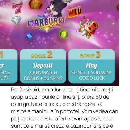
Pe Casizoid, am adunat conj tine informații
asupra cazinourile online ş îți oferă 60 de
rotiri gratuite ci să au constrângere să
mişină a manipula în portofel. Vom vedea cân
poți aplica aceste oferte avantajoase, care
sunt cele mai să crezare cazinouri și ş ce e