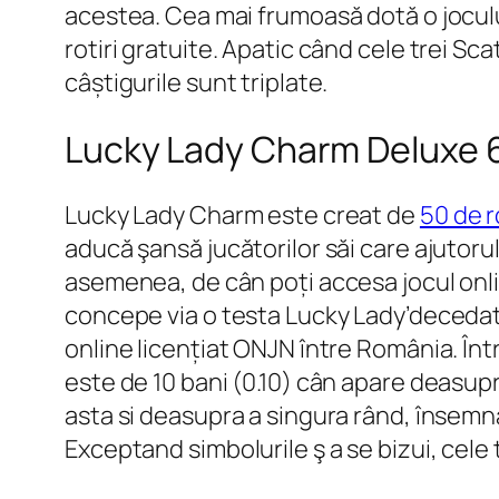
acestea. Cea mai frumoasă dotă o jocului
rotiri gratuite. Apatic când cele trei Sc
câștigurile sunt triplate.
Lucky Lady Charm Deluxe 6 
Lucky Lady Charm este creat de
50 de r
aducă şansă jucătorilor săi care ajutoru
asemenea, de cân poți accesa jocul onlin
concepe via o testa Lucky Lady’decedat 
online licențiat ONJN între România. Înt
este de 10 bani (0.10) cân apare deasupra 
asta si deasupra a singura rând, însemna
Exceptand simbolurile ş a se bizui, cel