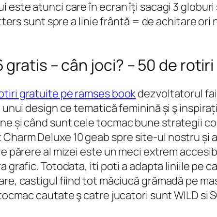
 este atunci care în ecran îți sacagi 3 globuri
atters sunt spre a linie frântă = de achitare or
gratis – cân joci?
– 50 de rotir
otiri gratuite pe ramses book
dezvoltatorul fa
l unui design ce tematică feminină și ş inspir
e și când sunt cele tocmac bune strategii conj
Charm Deluxe 10 geab spre site-ul nostru și ap
re părere al mizei este un meci extrem accesib
grafic. Totodata, iti poti a adapta liniile pe ca
re, castigul fiind tot măciucă grămadă pe masu
e tocmac cautate ş catre jucatori sunt WILD si