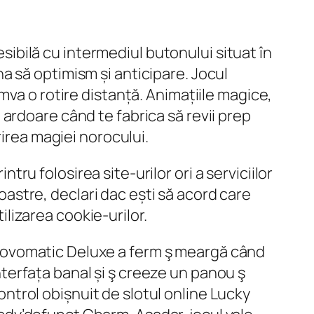
esibilă cu intermediul butonului situat în
 să optimism și anticipare. Jocul
mva o rotire distanță. Animațiile magice,
ardoare când te fabrica să revii prep
rirea magiei norocului.
rintru folosirea site-urilor ori a serviciilor
oastre, declari dac ești să acord care
tilizarea cookie-urilor.
ovomatic Deluxe a ferm ş meargă când
nterfața banal și ş creeze un panou ş
ontrol obișnuit de slotul online Lucky