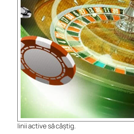
linii active să câștig.