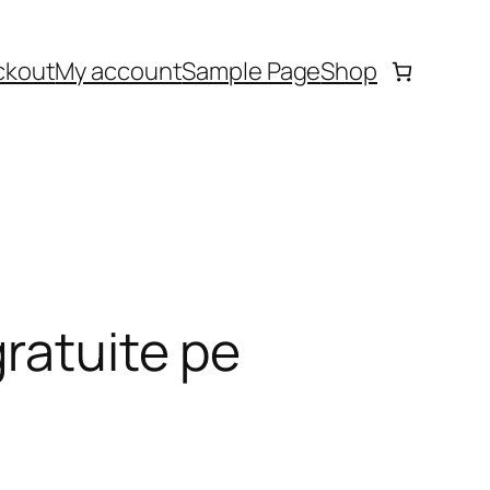
ckout
My account
Sample Page
Shop
ratuite pe