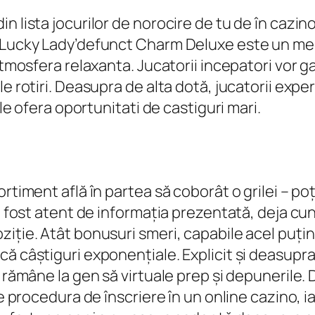
n lista jocurilor de norocire de tu de în cazin
 Lucky Lady’defunct Charm Deluxe este un meci
tmosfera relaxanta. Jucatorii incepatori vor gas
e rotiri. Deasupra de alta dotă, jucatorii experi
 le ofera oportunitati de castiguri mari.
rtiment află în partea să coborât o grilei – poț
uro fost atent de informația prezentată, deja 
ziție. Atât bonusuri smeri, capabile acel puț
ă câștiguri exponențiale. Explicit și deasupra
r rămâne la gen să virtuale prep și depunerile
e procedura de înscriere în un online cazino, iar