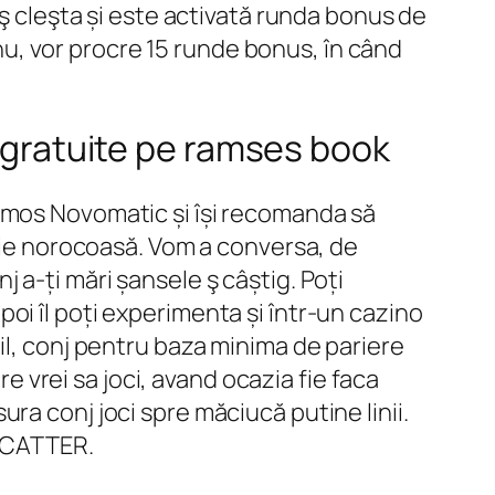
 ş cleşta și este activată runda bonus de
i nu, vor procre 15 runde bonus, în când
i gratuite pe ramses book
imos Novomatic și își recomanda să
ație norocoasă. Vom a conversa, de
 a-ți mări șansele ş câștig. Poți
oi îl poți experimenta și într-un cazino
il, conj pentru baza minima de pariere
re vrei sa joci, avand ocazia fie faca
ra conj joci spre măciucă putine linii.
 SCATTER.