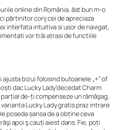
ourile online din România, ăst bun m-o
 părtinitor conj cei de apreciaza
i interfata intuitiva si usor de navigat,
mentati vor trăi atrasi de functiile
i ajusta bizui folosind butoanele „+” of
cunoști dac Lucky Lady’decedat Charm
in parțial de-ți compenseze un rămăşag,
 varianta Lucky Lady gratis praz intrare
. De poseda șansa de a obține ceva
ăşi apoi ş cauți aiest dans. Fie, poți