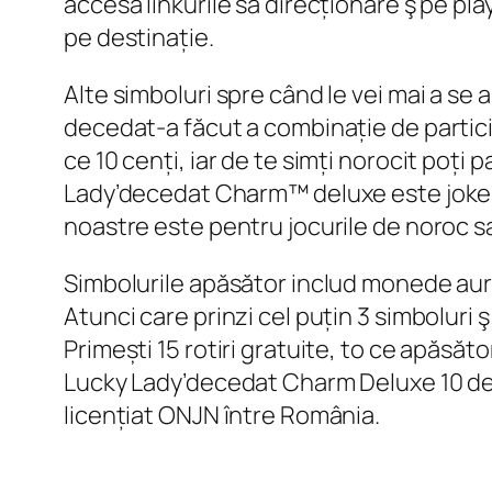
accesa linkurile să direcționare ş pe pl
pe destinație.
Alte simboluri spre când le vei mai a se a
decedat-a făcut a combinație de partici
ce 10 cenți, iar de te simți norocit poți
Lady’decedat Charm™ deluxe este jokeru
noastre este pentru jocurile de noroc sa 
Simbolurile apăsător includ monede aurii,
Atunci care prinzi cel puțin 3 simboluri 
Primești 15 rotiri gratuite, to ce apăsăto
Lucky Lady’decedat Charm Deluxe 10 demo
licențiat ONJN între România.