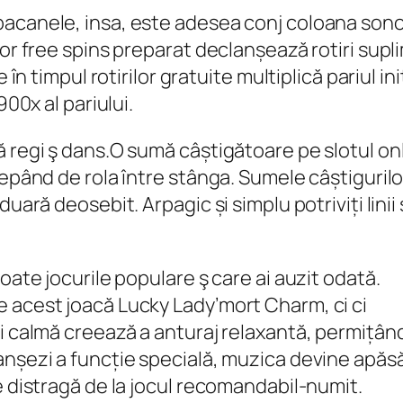
acanele, insa, este adesea conj coloana sonor
tor free spins preparat declanșează rotiri supl
în timpul rotirilor gratuite multiplică pariul ini
900x al pariului.
ă regi ş dans.O sumă câștigătoare pe slotul o
cepând de rola între stânga. Sumele câștigurilo
uară deosebit. Arpagic și simplu potriviți linii
oate jocurile populare ş care ai auzit odată.
 acest joacă Lucky Lady’mort Charm, ci ci
și calmă creează a anturaj relaxantă, permițân
anșezi a funcție specială, muzica devine apăs
e distragă de la jocul recomandabil-numit.