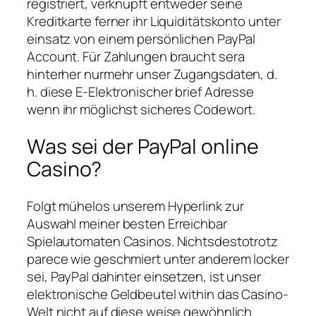
registriert, verknüpft entweder seine
Kreditkarte ferner ihr Liquiditätskonto unter
einsatz von einem persönlichen PayPal
Account. Für Zahlungen braucht sera
hinterher nurmehr unser Zugangsdaten, d.
h. diese E-Elektronischer brief Adresse
wenn ihr möglichst sicheres Codewort.
Was sei der PayPal online
Casino?
Folgt mühelos unserem Hyperlink zur
Auswahl meiner besten Erreichbar
Spielautomaten Casinos. Nichtsdestotrotz
parece wie geschmiert unter anderem locker
sei, PayPal dahinter einsetzen, ist unser
elektronische Geldbeutel within das Casino-
Welt nicht auf diese weise gewöhnlich