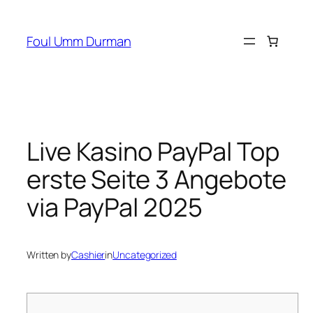
Skip
to
Foul Umm Durman
content
Live Kasino PayPal Top
erste Seite 3 Angebote
via PayPal 2025
Written by
Cashier
in
Uncategorized