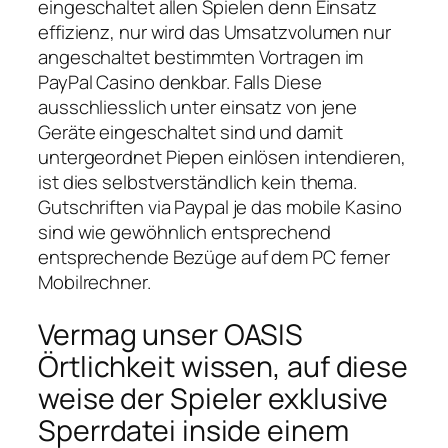
eingeschaltet allen Spielen denn Einsatz
effizienz, nur wird das Umsatzvolumen nur
angeschaltet bestimmten Vortragen im
PayPal Casino denkbar. Falls Diese
ausschliesslich unter einsatz von jene
Geräte eingeschaltet sind und damit
untergeordnet Piepen einlösen intendieren,
ist dies selbstverständlich kein thema.
Gutschriften via Paypal je das mobile Kasino
sind wie gewöhnlich entsprechend
entsprechende Bezüge auf dem PC ferner
Mobilrechner.
Vermag unser OASIS
Örtlichkeit wissen, auf diese
weise der Spieler exklusive
Sperrdatei inside einem