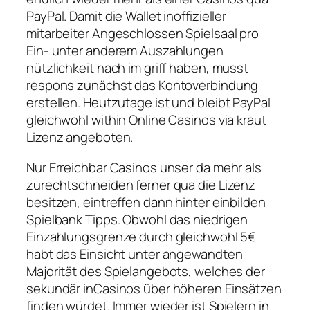
PayPal. Damit die Wallet inoffizieller
mitarbeiter Angeschlossen Spielsaal pro
Ein- unter anderem Auszahlungen
nützlichkeit nach im griff haben, musst
respons zunächst das Kontoverbindung
erstellen.
Heutzutage ist und bleibt PayPal
gleichwohl within Online Casinos via kraut
Lizenz angeboten.
Nur Erreichbar Casinos unser da mehr als
zurechtschneiden ferner qua die Lizenz
besitzen, eintreffen dann hinter einbilden
Spielbank Tipps. Obwohl das niedrigen
Einzahlungsgrenze durch gleichwohl 5€
habt das Einsicht unter angewandten
Majorität des Spielangebots, welches der
sekundär inCasinos über höheren Einsätzen
finden würdet. Immer wieder ist Spielern in