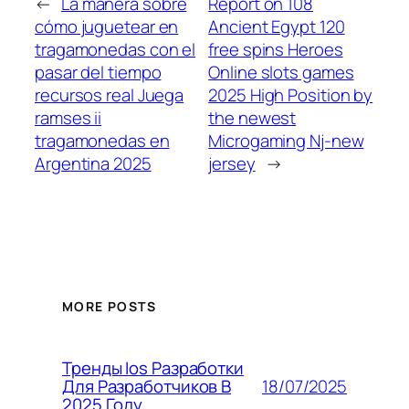
←
La manera sobre
Report on 108
cómo juguetear en
Ancient Egypt 120
tragamonedas con el
free spins Heroes
pasar del tiempo
Online slots games
recursos real Juega
2025 High Position by
ramses ii
the newest
tragamonedas en
Microgaming Nj-new
Argentina 2025
jersey
→
MORE POSTS
Тренды Ios Разработки
18/07/2025
Для Разработчиков В
2025 Году