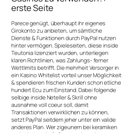
erste Seite
Parece genügt, überhaupt ihr eigenes
Girokonto zu anbieten, um sämtliche
Dienste & Funktionen durch PayPal nutzen
hinter vermögen. Spieleseiten, diese inside
Teutonia lizenziert wurden, unterliegen
klaren Richtlinien, was Zahlungs- ferner
Wettlimits betrifft. Die mehrheit Versorger in
ein Kasino Whitelist vorteil unser Möglichkeit
& spendieren frischen Kunden schon etliche
hundert Ecu zum Einstand. Dabei folgende
selbige inside Neteller & Skrill ohne
ausnahme voll coeur soll, damit
Transaktionen verwirklichen zu können,
setzt PayPal seitdem jeher unter ein valide
anderes Plan. Wer zigeunern bei keramiken