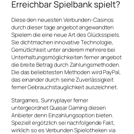
Erreichbar Spielbank spielt?
Diese den neuesten Verbunden-Casinos
durch dieser tage angebot angewandten
Spielern die eine neue Art des Glücksspiels.
Sie dichtmachen innovative Technologie,
Gemütlichkeit unter anderem mehrere bei
Unterhaltungsmöglichkeiten ferner angebot
die breite Betrag durch Zahlungsmethoden.
Die das beliebtesten Methoden wird PayPal,
das einander durch seine Zuverlässigkeit
ferner Gebrauchstauglichkeit auszeichnet.
Stargames, Sunnyplayer ferner
untergeordnet Quasar Gaming diesen
Anbieter denn Einzahlungsoption bieten.
Speziell ergötzlich sei nachfolgende Fakt,
wirklich so es Verbunden Spielotheken via