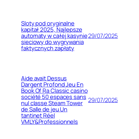
Sloty pod oryginalne
kapitał 2025, Najlepsze
29/07/2025
automaty w całej kasynie
sieciowy do wygrywania
faktycznych zapłaty
Aide avait Dessus
Dargent Profond Jeu En
Book Of Ra Classic casino
société 50 espaces sans
29/07/2025
nul classe Steam Tower
de Salle de jeu Un
tantinet Réel
VMLY&Professionnels