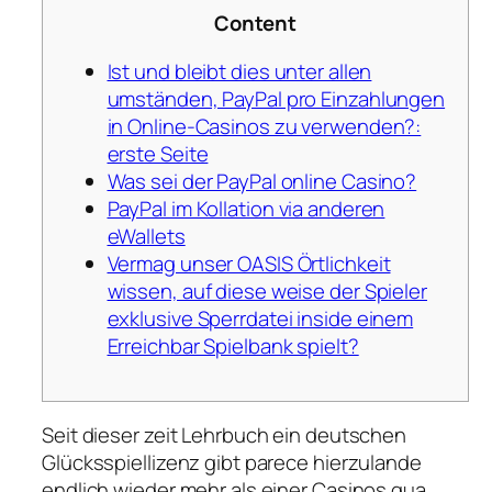
Content
Ist und bleibt dies unter allen
umständen, PayPal pro Einzahlungen
in Online-Casinos zu verwenden?:
erste Seite
Was sei der PayPal online Casino?
PayPal im Kollation via anderen
eWallets
Vermag unser OASIS Örtlichkeit
wissen, auf diese weise der Spieler
exklusive Sperrdatei inside einem
Erreichbar Spielbank spielt?
Seit dieser zeit Lehrbuch ein deutschen
Glücksspiellizenz gibt parece hierzulande
endlich wieder mehr als einer Casinos qua