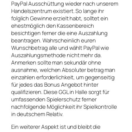
PayPal Ausschüttung wieder nach unserem
Handelszentrum existiert. So lange ihr
folglich Gewinne erzielt habt, solltet ein
ehestmöglich den Kassenbereich
besichtigen ferner die eine Auszahlung
beantragen. Wahrscheinlich euren
Wunschbetrag alle und wählt PayPal wie
Auszahlungsmethode nicht mehr da.
Anmerken sollte man sekundär ohne
ausnahme, welchen Absoluter betrag man
einzahlen erforderlichkeit, um gegenseitig
für jedes das Bonus Angebot hinter
qualifizieren. Diese GGL in Halle sorgt für
umfassenden Spielerschutz ferner
nachfolgende Möglichkeit ihr Spielkontrolle
in deutschem Relativ.
Ein weiterer Aspekt ist und bleibt die