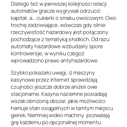
Dlatego też w pierwszej kolejności relacji
automatów gracze wygrywali odrzucić
kapitał, a… cukierki o smaku owocowym. Owo
trochę zadziwiające, wówczas gdy silnie
rzeczywistość hazardowy jest połączony
pochodzące z tematyką słodkich. Od razu
automaty hazardowe wzbudzały spore
kontrowersje, w wyniku czegoż
wprowadzono prawo antyhazardowe.
Szybko pokazało uwagi, iż maszyny
kasynowe przez internet sprawdzają
czujności jeszcze dobrze aniżeli owe
stacjonarne. Kasyna naziemne posiadają
wszak obniżoną obszar, jakie możliwości
hamuje stan osiągalnych w tamtym miejscu
gierek. Niemniej wideo machiny pozwalają
grę każdemu po opcjonalnej momentu