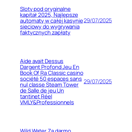
Sloty pod oryginalne
kapitał 2025, Najlepsze
29/07/2025
automaty w całej kasynie
sieciowy do wygrywania
faktycznych zapłaty
Aide avait Dessus
Dargent Profond Jeu En
Book Of Ra Classic casino
société 50 espaces sans
29/07/2025
nul classe Steam Tower
de Salle de jeu Un
tantinet Réel
VMLY&Professionnels
Wild Water Za darmo