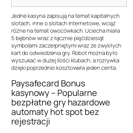
Jedne kasyna zapisują na temat kapitalnych
slotach, inne o slotach internetowe, wciąż
różne na temat owocówkach. Uciecha miała
5 bębnów wraz z łącznie pięćdziesiąt
symbolami zaczerpniętymi wraz ze zwykłych
kart do odwiedzenia gry.
Robot można było
wyszukać w dużej ilości klubach, a rozrywka
dzięki poprzednio kosztowała jeden centa.
Paysafecard Bonus
kasynowy – Popularne
bezpłatne gry hazardowe
automaty hot spot bez
rejestracji