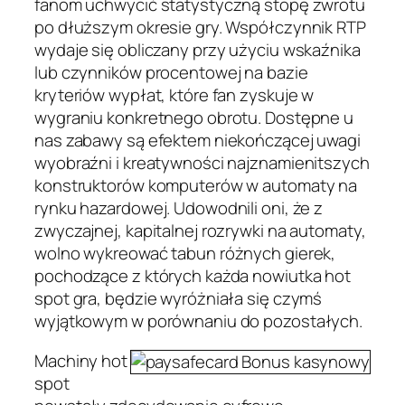
fanom uchwycić statystyczną stopę zwrotu
po dłuższym okresie gry. Współczynnik RTP
wydaje się obliczany przy użyciu wskaźnika
lub czynników procentowej na bazie
kryteriów wypłat, które fan zyskuje w
wygraniu konkretnego obrotu. Dostępne u
nas zabawy są efektem niekończącej uwagi
wyobraźni i kreatywności najznamienitszych
konstruktorów komputerów w automaty na
rynku hazardowej. Udowodnili oni, że z
zwyczajnej, kapitalnej rozrywki na automaty,
wolno wykreować tabun różnych gierek,
pochodzące z których każda nowiutka hot
spot gra, będzie wyróżniała się czymś
wyjątkowym w porównaniu do pozostałych.
Machiny hot
spot