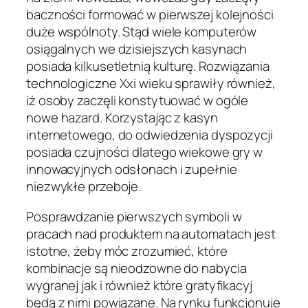
baczności formować w pierwszej kolejności
duże wspólnoty. Stąd wiele komputerów
osiągalnych we dzisiejszych kasynach
posiada kilkusetletnią kulturę. Rozwiązania
technologiczne Xxi wieku sprawiły również,
iż osoby zaczęli konstytuować w ogóle
nowe hazard. Korzystając z kasyn
internetowego, do odwiedzenia dyspozycji
posiada czujności dlatego wiekowe gry w
innowacyjnych odsłonach i zupełnie
niezwykłe przeboje.
Posprawdzanie pierwszych symboli w
pracach nad produktem na automatach jest
istotne, żeby móc zrozumieć, które
kombinacje są nieodzowne do nabycia
wygranej jak i również które gratyfikacyj
będą z nimi powiązane. Na rynku funkcjonuje