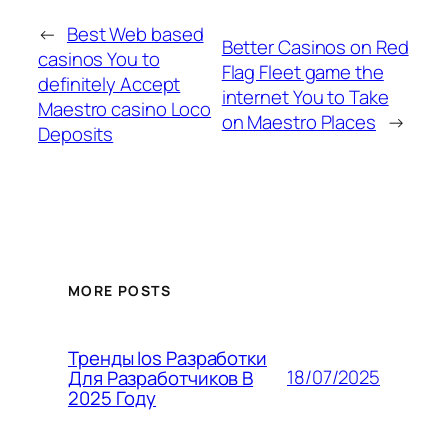
←
Best Web based
Better Casinos on Red
casinos You to
Flag Fleet game the
definitely Accept
internet You to Take
Maestro casino Loco
on Maestro Places
→
Deposits
MORE POSTS
Тренды Ios Разработки
18/07/2025
Для Разработчиков В
2025 Году