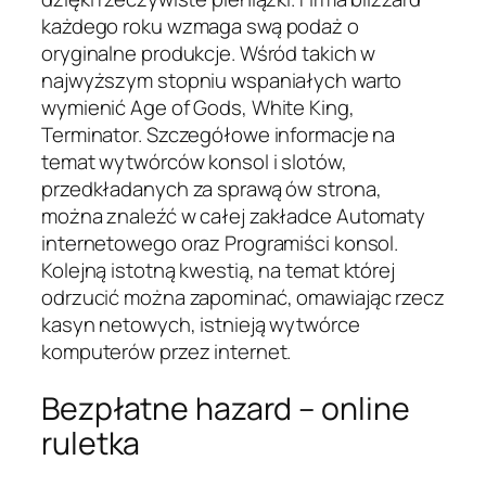
każdego roku wzmaga swą podaż o
oryginalne produkcje. Wśród takich w
najwyższym stopniu wspaniałych warto
wymienić Age of Gods, White King,
Terminator. Szczegółowe informacje na
temat wytwórców konsol i slotów,
przedkładanych za sprawą ów strona,
można znaleźć w całej zakładce Automaty
internetowego oraz Programiści konsol.
Kolejną istotną kwestią, na temat której
odrzucić można zapominać, omawiając rzecz
kasyn netowych, istnieją wytwórce
komputerów przez internet.
Bezpłatne hazard – online
ruletka