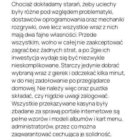
Chociaż dokładamy starań, żeby uciechy
były różne pod względem problematyki,
dostawców oprogramowania oraz mechaniki
rozgrywki, owe lecz wszystkie wraz z nich
mają dwa fajne własności. Przede
wszystkim, wolno w całej nie zaakceptować
zagrać bez żadnych strat, a po 2gie ich
inwestycja wydaje się być niezwykle
nieskomplikowane. Starczy jedynie dobrać
wybraną wraz z gierek i odczekać kilka minut,
w do niej zadołowanie po przeglądarce
domowej. Nie należy więc oraz pustka
składać, czy nigdzie uwagi zalogować.
Wszystkie przekazywane kasyna były
zbadane za sprawą portale internetowe są
pełne wzorów i modeli albumów i kart menu.
administratorów, przez co można
zagwarantować cechująca je solidność.