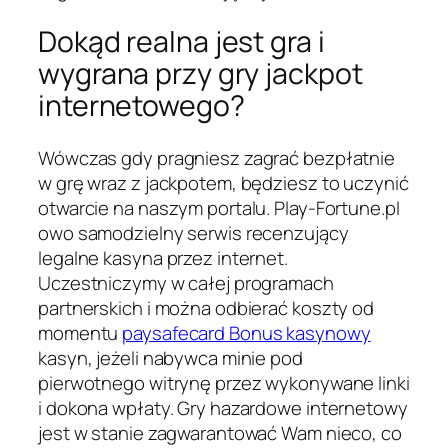
Dokąd realna jest gra i
wygrana przy gry jackpot
internetowego?
Wówczas gdy pragniesz zagrać bezpłatnie
w grę wraz z jackpotem, będziesz to uczynić
otwarcie na naszym portalu. Play-Fortune.pl
owo samodzielny serwis recenzujący
legalne kasyna przez internet.
Uczestniczymy w całej programach
partnerskich i można odbierać koszty od
momentu
paysafecard Bonus kasynowy
kasyn, jeżeli nabywca minie pod
pierwotnego witrynę przez wykonywane linki
i dokona wpłaty. Gry hazardowe internetowy
jest w stanie zagwarantować Wam nieco, co