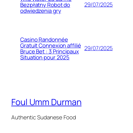
29/07/2025
Bezpłatny Robot do
odwiedzenia gry
Casino Randonnée
Gratuit Connexion affilié
29/07/2025
Bruce Bet : 3 Principaux
Situation pour 2025
Foul Umm Durman
Authentic Sudanese Food