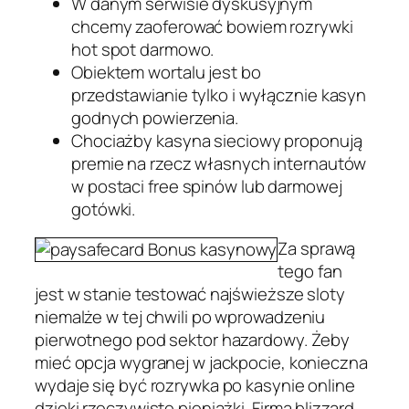
W danym serwisie dyskusyjnym
chcemy zaoferować bowiem rozrywki
hot spot darmowo.
Obiektem wortalu jest bo
przedstawianie tylko i wyłącznie kasyn
godnych powierzenia.
Chociażby kasyna sieciowy proponują
premie na rzecz własnych internautów
w postaci free spinów lub darmowej
gotówki.
Za sprawą
tego fan
jest w stanie testować najświeższe sloty
niemalże w tej chwili po wprowadzeniu
pierwotnego pod sektor hazardowy. Żeby
mieć opcja wygranej w jackpocie, konieczna
wydaje się być rozrywka po kasynie online
dzięki rzeczywiste pieniążki. Firma blizzard