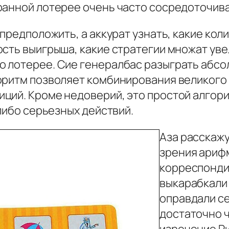
транной лотерее очень часто сосредоточи
 предположить, а аккурат узнать, какие кол
сть выигрыша, какие стратегии множат уве
 лотерее. Сие генералбас разыграть абсо
оритм позволяет комбинирования великого
ций. Кроме недоверий, это простой алгор
-либо серьезных действий.
Аза расскажу
зрения арифм
корреспондир
выкарабкали 
оправдали се
достаточно 