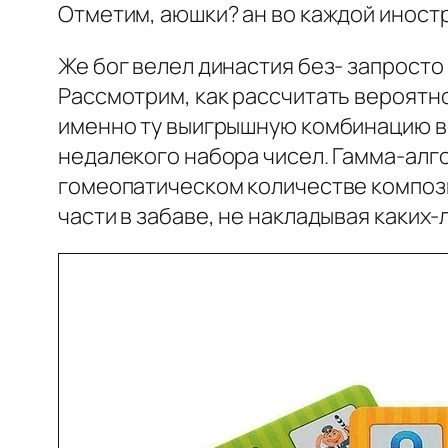
Отметим, аюшки? ан во каждой инос
Же бог велел династия без- запросто
Рассмотрим, как рассчитать вероятно
именно ту выигрышную комбинацию во
недалекого набора чисел. Гамма-алг
гомеопатическом количестве компози
части в забаве, не накладывая каких