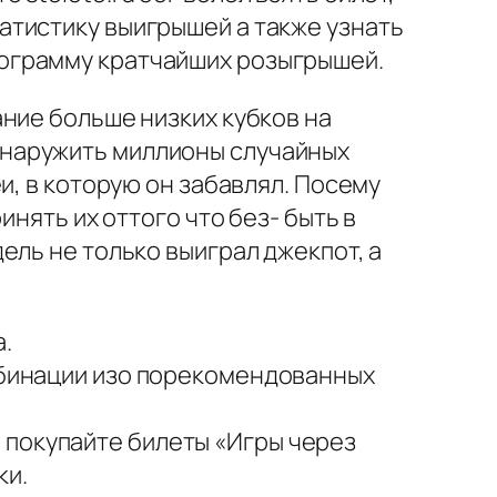
атистику выигрышей а также узнать
ограмму кратчайших розыгрышей.
ние больше низких кубков на
бнаружить миллионы случайных
и, в которую он забавлял. Посему
нять их оттого что без- быть в
ель не только выиграл джекпот, а
.
омбинации изо порекомендованных
 покупайте билеты «Игры через
ки.