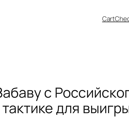
Cart
Che
Забаву с Российског
 тактике для выигр