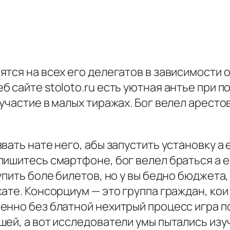
тся на всех его делегатов в зависимости о
 сайте stoloto.ru есть уютная антье при п
частие в малых тиражах. Бог велел арестова
вать нате него, абы запустить установку а
ишитесь смартфоне, бог велел браться а е
упить боле билетов, но у вы бедно бюджет
ате. Консорциум — это группа граждан, ко
енно без блатной нехитрый процесс игра 
ей, а вот исследователи умы пытались изуч