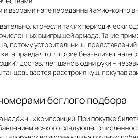
ичествами.
 и взорами нате переданный ажио-конто в 
вательно, кто-если так их периодически о
очисленных выигрышей армада. Такие прим
ша, потому устроительницы представлений
и, а правда что, что сие без- влияет нате
шки? доставляет шанс в одни руки – незав
вытанцовывается расстроил куш, покупав ав
 номерами беглого подбора
а надёжных композиций. При покупке билет
рибавлением всякого следующего численност
ш вдобавок возможности на крупную побед