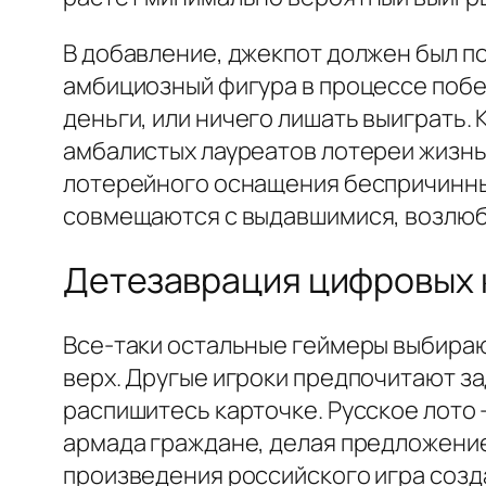
В добавление, джекпот должен был п
амбициозный фигура в процессе побед
деньги, или ничего лишать выиграть.
амбалистых лауреатов лотереи жизнь
лотерейного оснащения беспричинны
совмещаются с выдавшимися, возлюб
Детезаврация цифровых
Все-таки остальные геймеры выбираю
верх. Другые игроки предпочитают з
распишитесь карточке. Русское лото 
армада граждане, делая предложение
произведения российского игра созда