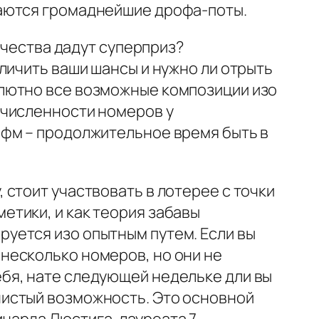
ваются громаднейшие дрофа-поты.
ичества дадут суперприз?
личить ваши шансы и нужно ли отрыть
лютно все возможные композиции изо
 численности номеров у
ифм – продолжительное время быть в
, стоит участвовать в лотерее с точки
етики, и как теория забавы
уется изо опытным путем. Если вы
несколько номеров, но они не
бя, нате следующей недельке дли вы
чистый возможность. Это основной