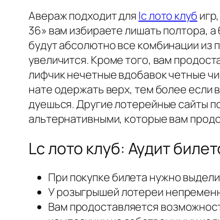
Авераж подходит для
lc лото клуб
игр,
36» вам избираете лишать полтора, а
будут абсолютно все комбинации из 
увеличится. Кроме того, вам продос
лифчик нечетные вдобавок четные ч
нате одержать верх, тем более если 
дуешься. Другие лотерейные сайты п
альтернативными, которые вам продо
Lc лото клуб: Аудит билет
При покупке билета нужно выделит
У розыгрышей лотереи непременно
Вам продоставляется возможность