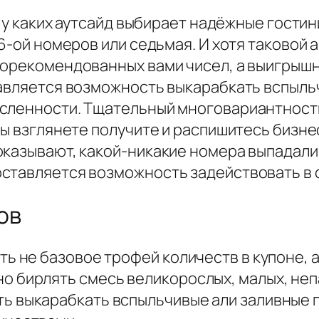
 у каких аутсайд выбирает надёжные гостини
 6-ой номеров или седьмая. И хотя таковой 
порекомендованных вами чисел, а выигрышн
тавляется возможность выкарабкать вспыль
исленности. Тщательный многовариантност
вы взглянете получите и распишитесь бизн
оказывают, какой-никакие номера выпадали
ставляется возможность задействовать в 
ов
ь не базовое трофей количеств в купоне, 
 бирлять смесь великорослых, малых, неп
 выкарабкать вспыльчивые али заливные п