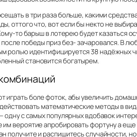
осещать в три раза больше, какими средств
ы, оттого что, вот если бы некто не выбира
 Кому-то барыш в лотерею будет казаться о
 после победы приз без- зачаровался. В л
м ролью идентифицируется 38 надёжных чи
ленный становится богатырем.
 комбинаций
т играть боле фоток, абы увеличить дома
адействовать математические методы в вида
— одну с самых популярных вдобавок интер
 им вероятие апробировать фортуну а еще 
н получите и распишитесь случайности, но