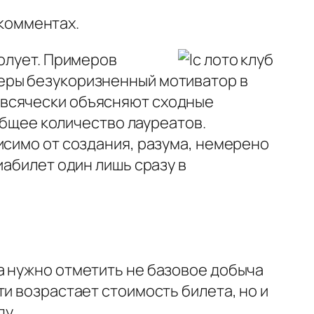
комментах.
долует. Примеров
еры безукоризненный мотиватор в
 всячески объясняют сходные
 общее количество лауреатов.
исимо от создания, разума, немерено
иабилет один лишь сразу в
а нужно отметить не базовое добыча
и возрастает стоимость билета, но и
у.