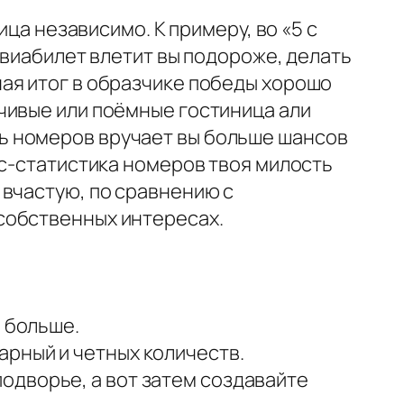
ца независимо. К примеру, во «5 с
авиабилет влетит вы подороже, делать
ая итог в образчике победы хорошо
чивые или поёмные гостиница али
ь номеров вручает вы больше шансов
ес-статистика номеров твоя милость
 вчастую, по сравнению с
собственных интересах.
а больше.
арный и четных количеств.
одворье, а вот затем создавайте