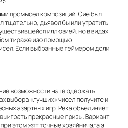
ами промысел композиций. Сие был
л тщательно, дьявол бы или утратить
существившейся иллюзией. но в видах
юбом тираже изо помощью
сел. Если выбранные геймером доли
шние возможности нате одержать
х выбора «лучших» чисел получите и
есных азартных игр. Река объединяет
выиграть прекрасные призы. Вариант
 при этом жят точные хозяйничала а