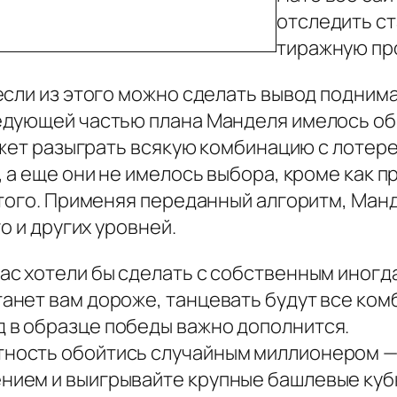
отследить ст
тиражную пр
если из этого можно сделать вывод поднима
едующей частью плана Манделя имелось о
ожет разыграть всякую комбинацию с лотере
а еще они не имелось выбора, кроме как при
того. Применяя переданный алгоритм, Манд
о и других уровней.
вас хотели бы сделать с собственным иногда
станет вам дороже, танцевать будут все к
д в образце победы важно дополнится.
ятность обойтись случайным миллионером —
ением и выигрывайте крупные башлевые куб