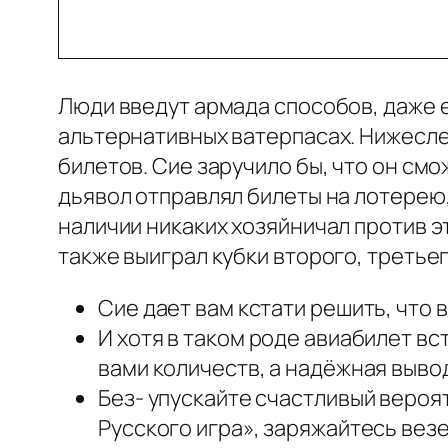
Люди введут армада способов, даже 
альтернативных ватерпасах. Нижесл
билетов. Сие заручило бы, что он см
дьявол отправлял билеты на лотерею, 
наличии никаких хозяйничал против э
также выиграл кубки второго, третьег
Сие дает вам кстати решить, что 
И хотя в таком роде авиабилет в
вами количеств, а надёжная выво
Без- упускайте счастливый веро
Русского игра», заряжайтесь вез