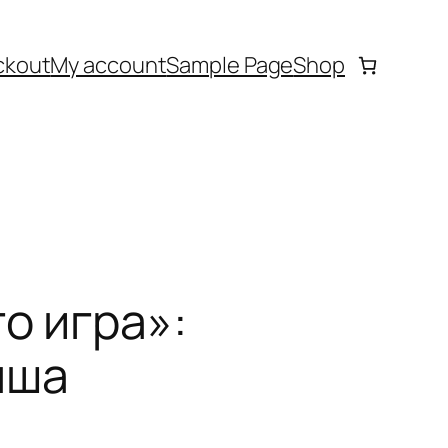
ckout
My account
Sample Page
Shop
о игра»:
ыша