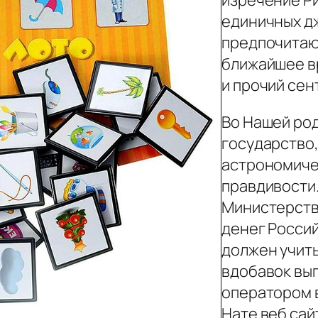
изречение Ри
единичных д
предпочитаю
ближайшее в
и прочий сен
Во Нашей ро
государство,
астрономиче
правдивости
Министерств
денег Россий
должен учит
вдобавок вы
оператором 
Нате веб сайт