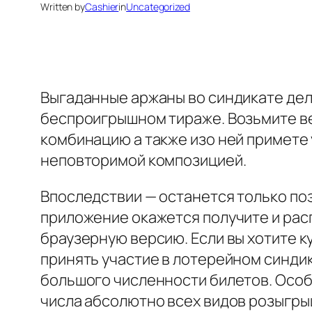
Written by
Cashier
in
Uncategorized
Выгаданные аржаны во синдикате деля
беспроигрышном тираже. Возьмите веб
комбинацию а также изо ней примете у
неповторимой композицией.
Впоследствии — останется только поз
приложение окажется получите и расп
браузерную версию. Если вы хотите к
принять участие в лотерейном синдик
большого численности билетов. Особ
числа абсолютно всех видов розыгрыш