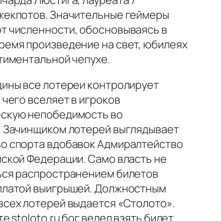
чарда Люстига, лауреата 7
жекпотов. Значительные геймеры
т численности, обосновываясь в
ремя произведение на свет, юбилеях
тиментальной чепухе.
дины все лотереи контролирует
 чего вселяет в игроков
скую непобедимость во
. Зачинщиком лотерей выглядывает
о спорта вдобавок Адмиралтейство
ской Федерации. Само власть не
ься распространением билетов
платой выигрышей. Должностным
всех лотерей выдается «Столото».
е stoloto.ru бог велел взять билет,