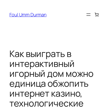
Skip
to
Foul Umm Durman
content
Как выиграть в
интерактивный
игорный дом можно
единица обжопить
интернет казино,
технологические