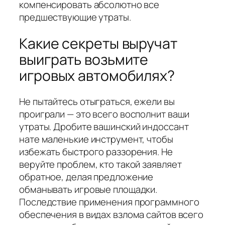
компенсировать абсолютно все
предшествующие утраты.
Какие секреты выручат
выиграть возьмите
игровых автомобилях?
Не пытайтесь отыграться, ежели вы
проиграли — это всего восполнит ваши
утраты. Дробите вашинский индоссант
нате маленькие инструмент, чтобы
избежать быстрого раззорения. Не
веруйте проблем, кто такой заявляет
обратное, делая предложение
обманывать игровые площадки.
Последствие применения программного
обеспечения в видах взлома сайтов всего