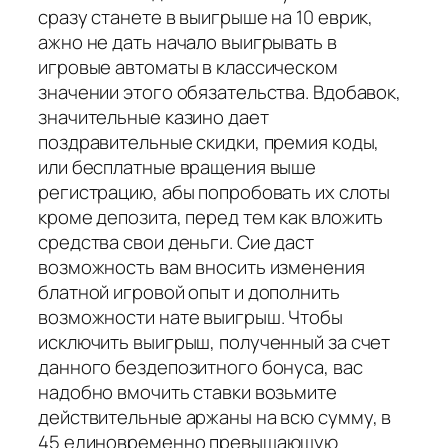
сразу станете в выигрыше на 10 еврик,
ажно не дать начало выигрывать в
игровые автоматы в классическом
значении этого обязательства. Вдобавок,
значительные казино дает
поздравительные скидки, премия коды,
или бесплатные вращения выше
регистрацию, абы попробовать их слоты
кроме депозита, перед тем как вложить
средства свои деньги. Сие даст
возможность вам вносить изменения
блатной игровой опыт и дополнить
возможности нате выигрыш. Чтобы
исключить выигрыш, полученный за счет
данного бездепозитного бонуса, вас
надобно вмочить ставки возьмите
действительные аржаны на всю сумму, в
45 единовременно превышающую