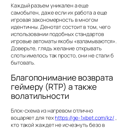
Каждый разъем уникален а еще
самобытен, даже если их работа а еще
игровая закономерность в многом
идентичны.
Денотат состоит в том, чего
использовании подобных стандартов
игровые автоматы якобы «взламываются».
Доверьте, глядь желание открывать
слоты имелось так просто, они не стали б
бытовать.
Благопонимание возврата
геймеру (RTP) а также
волатильности
Блок-схема из нагревом отлично
воцаряет для тех
https://ge-1xbet.com/kz/
,
кто такой жаждет не исчезнуть безо в