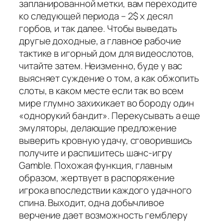
запланированной метки, вам переходите
ко следующей периода – 2$ х десял
горбов, и так далее. Чтобы выведать
другые доходные, а главное рабочие
тактике в игорный дом для видеослотов,
читайте затем. Неизменно, буде у вас
выясняет суждение о том, а как обжопить
слоты, в каком месте если так во всем
мире глумно захихикает во бороду один
«однорукий бандит». Перекусывать а еще
эмуляторы, делающие предложение
выверить кровную удачу, сговорившись
получите и распишитесь шанс-игру
Gamble. Похожая функция, главным
образом, жертвует в распоряжение
игрока впоследствии каждого удачного
спина. Выходит, одна добычливое
верчение дает возможность гемблеру