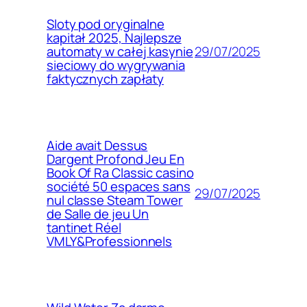
Sloty pod oryginalne
kapitał 2025, Najlepsze
29/07/2025
automaty w całej kasynie
sieciowy do wygrywania
faktycznych zapłaty
Aide avait Dessus
Dargent Profond Jeu En
Book Of Ra Classic casino
société 50 espaces sans
29/07/2025
nul classe Steam Tower
de Salle de jeu Un
tantinet Réel
VMLY&Professionnels