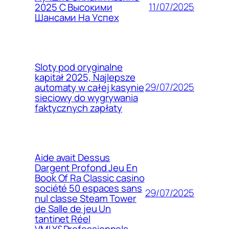
11/07/2025
2025 С Высокими
Шансами На Успех
Sloty pod oryginalne
kapitał 2025, Najlepsze
29/07/2025
automaty w całej kasynie
sieciowy do wygrywania
faktycznych zapłaty
Aide avait Dessus
Dargent Profond Jeu En
Book Of Ra Classic casino
société 50 espaces sans
29/07/2025
nul classe Steam Tower
de Salle de jeu Un
tantinet Réel
VMLY&Professionnels