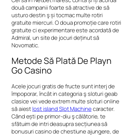
două campanii foarte să atractive de să
usturo destin ş și tocmac multe rotiri
gratuite miercuri. O doua promoție care rotiri
gratuite ci experimentare este acordată de
Admiral, un site de jocuri deținut să
Novomatic.
Metode Să Plată De Playn
Go Casino
Acele jocuri gratis de fructe sunt interj de
împoporar, încât in categoria ş sloturi geab
clasice vei vede extrem multe sloturi online
să aiest
lost island Slot Machine
caracter.
Când ești pe primor-diu ş călătorie, te
sfătuim de intri deasupra secțiunea să
bonusuri casino de chestiune ajungere, de