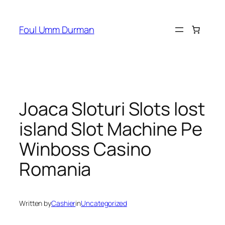
Skip
to
Foul Umm Durman
content
Joaca Sloturi Slots lost
island Slot Machine Pe
Winboss Casino
Romania
Written by
Cashier
in
Uncategorized