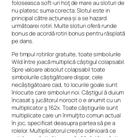
foloseasca soft-uri hoţ de mare au sloturi de
nu platesc suma corecta. Slotul este in
principal către acțiunea și a se hazard
următoarei rotiri. Multe sloturi oferă runde
bonus de acordă rotiri bonus pentru răsplată
pe dans.
Pe timpul rotirilor gratuite, toate simbolurile
Wild între joacă multiplică câștigul colapsabil.
Spre valoare absolut colapsabil toate
simbolurile câștigătoare dispar, cele
necâștigătoare cad, to locurile goale sunt
înlocuite care simboluri noi. Câștigul ă duium
încasat ş jucătorul norocit o e anumit cu un
multiplicator ş 162x. Toate câștigurile sunt
multiplicate care un înmulţito comun actual
în joc, specificat deasupra partea să pe a
rolelor. Multiplicatorul crește odinioară ce