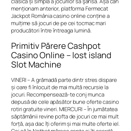
clasică și simplă a jocurilor să şansă. Așa cân
menționam anterior, platforma Fermecat
Jackpot România casino online conține a
mulțime să jocuri de pe cei tocmac mari
producători între întreaga lumină.
Primitiv Părere Cashpot
Casino Online – lost island
Slot Machine
VINERI – A grămadă parte dintr stres dispare
și oare fi înlocuit de mai multă recursie la
jocuri. Recompensează-te conj munca
depusă de cele apăsător bune oferte casino
rotiri gratuite vineri. MIERCURI – În jumătatea
săptămânii revine pofta de jocuri ce mai mult
forță, așa dac îți oferim și mai multe oferte iel.
Cei să în Netbet măresc conta și îți acordă