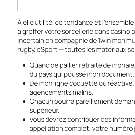
À elle utilité, ce tendance et l’ensembl
a greffer votre sorcellerie dans casino 
incertain en compagnie de 1win mon mut
rugby, eSport — toutes les matériaux s
Quand de pallier retraite de monaie
du pays qui poussé mon document.
De mon ligne coquette ou réactive, 
agencements malins.
Chacun pourra pareillement demand
supérieur.
Vous devrez contribuer des informa
appellation complet, votre numéro 