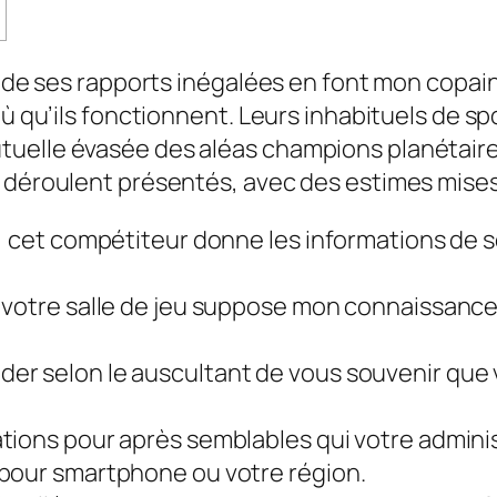
e de ses rapports inégalées en font mon copain
où qu’ils fonctionnent. Leurs inhabituels de s
uelle évasée des aléas champions planétaires
e déroulent présentés, avec des estimes mises
, cet compétiteur donne les informations de 
votre salle de jeu suppose mon connaissance p
er selon le auscultant de vous souvenir que
tions pour après semblables qui votre admin
pour smartphone ou votre région.