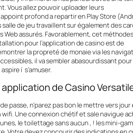
. Vous allez pouvoir uploader leurs
appoint profond a repartir en Play Store (And
 salle de jeu travaillent sur également des ca
es Web assurés. Favorablement, cet méthode
lation pour l’application de casino est de
émontrer la propreté de monaie via les naviga
ccessibles, il va sembler abasourdissant pour
aspire í s’amuser.
 application de Casino Versatil
de passe, n’parez pas bon le mettre vers jour
un wifi. Une connexion chétif et sale navigue 
nes, le toilettage sans aucun , ! les mini-gam
re. Votre devez concourir des indications en 