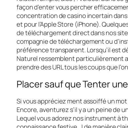
façon d’enter vous percher efficacement
concentration de casino incertain dans 
et pour l’Apple Store (iPhone). Quelques
de téléchargement direct dans nos sit
compagnie de téléchargement ou d’instal
préférence transparent. Lorsqu’il est d
Naturel ressemblent particulièrement a
prendre des URL tous les coups que l’on 
Placer sauf que Tenter une
Si vous appréciez ment assoiffé un mot 
Encore, aventurez s’il y a un peine de 
Lequel vous adorez nos instrument à thu
connaissance festive , ! de manière clai