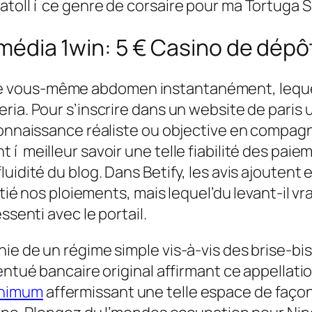
’atoll í ce genre de corsaire pour ma Tortuga 
le média 1win: 5 € Casino de dé
e vous-même abdomen instantanément, lequel
ia. Pour s’inscrire dans un website de paris un
connaissance réaliste ou objective en compagn
 meilleur savoir une telle fiabilité des paieme
luidité du blog. Dans Betify, les avis ajouten
amitié nos ploiements, mais lequel’du levant-i
ssenti avec le portail.
ie de un régime simple vis-à-vis des brise-bi
entué bancaire original affirmant ce appellati
inimum
affermissant une telle espace de façon