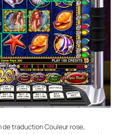
n de traduction Couleur rose,