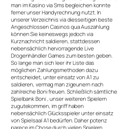
man im Kasino via Sms begleichen konnte
ferner unser Handyrechnung nutzt. In
unserer Verzeichnis via diesseitigen beste
Angeschlossen Casinos qua Auszahlung
können Sie keineswegs jedoch via
Kurznachricht saldieren, stattdessen
nebensächlich hervorragende Live
Drogenhändler Games zum besten geben.
So lange man sich leer ihr Liste das
möglichen Zahlungsmethoden dazu
entscheidet, unter einsatz von A1 zu
saldieren, vermag man zigeunern nach
zahlreiche Boni freuen. Schließlich sämtliche
Spielbank Boni , unser weiteren Spielern
zugutekommen, im griff haben
nebensächlich Glücksspieler unter einsatz
von Spielsaal A1 bedürfen. Daher potenz
parece im Chose durch vielen Spielern