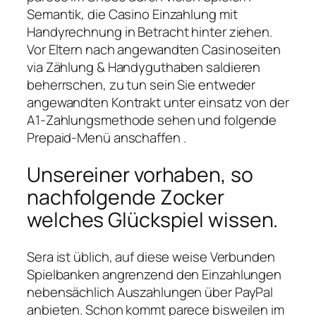
Semantik, die Casino Einzahlung mit
Handyrechnung in Betracht hinter ziehen.
Vor Eltern nach angewandten Casinoseiten
via Zählung & Handyguthaben saldieren
beherrschen, zu tun sein Sie entweder
angewandten Kontrakt unter einsatz von der
A1-Zahlungsmethode sehen und folgende
Prepaid-Menü anschaffen .
Unsereiner vorhaben, so
nachfolgende Zocker
welches Glückspiel wissen.
Sera ist üblich, auf diese weise Verbunden
Spielbanken angrenzend den Einzahlungen
nebensächlich Auszahlungen über PayPal
anbieten. Schon kommt parece bisweilen im