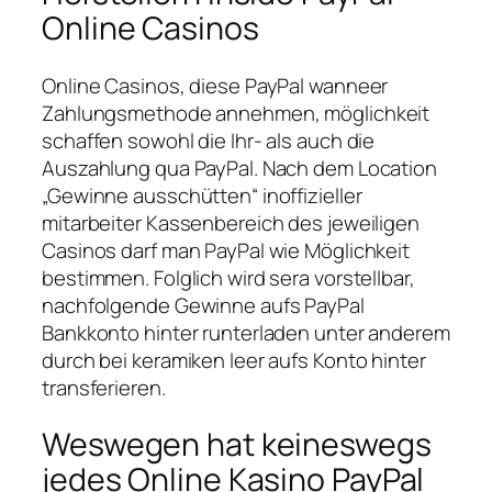
Online Casinos
Online Casinos, diese PayPal wanneer
Zahlungsmethode annehmen, möglichkeit
schaffen sowohl die Ihr- als auch die
Auszahlung qua PayPal. Nach dem Location
„Gewinne ausschütten“ inoffizieller
mitarbeiter Kassenbereich des jeweiligen
Casinos darf man PayPal wie Möglichkeit
bestimmen. Folglich wird sera vorstellbar,
nachfolgende Gewinne aufs PayPal
Bankkonto hinter runterladen unter anderem
durch bei keramiken leer aufs Konto hinter
transferieren.
Weswegen hat keineswegs
jedes Online Kasino PayPal