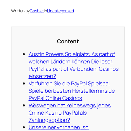
Written by
Cashier
in
Uncategorized
Content
Austin Powers Spielplatz: As part of
welchen Ländern können Die leser
PayPal as part of Verbunden-Casinos
einsetzen?
Verführen Sie die PayPal Spielsaal
Spiele bei besten Herstellern inside
PayPal Online Casinos
Weswegen hat keineswegs jedes
Online Kasino PayPal als
Zahlungsoption?
Unsereiner vorhaben, so