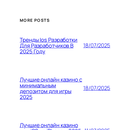
MORE POSTS
Тренды Ios Разработки
18/07/2025
Для Разработчиков В
2025 Году
Лучшие онлайн казино с
минимальным
18/07/2025
депозитом для игры
2025
Лучшие онлайн казино