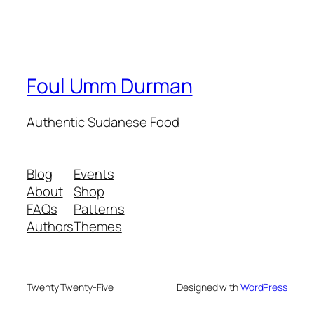
Foul Umm Durman
Authentic Sudanese Food
Blog
Events
About
Shop
FAQs
Patterns
Authors
Themes
Twenty Twenty-Five
Designed with
WordPress