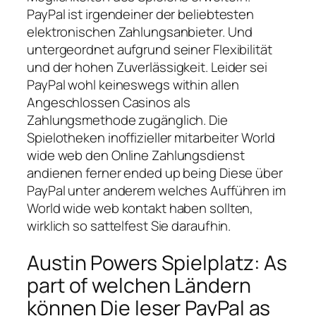
PayPal ist irgendeiner der beliebtesten
elektronischen Zahlungsanbieter.
Und
untergeordnet aufgrund seiner Flexibilität
und der hohen Zuverlässigkeit. Leider sei
PayPal wohl keineswegs within allen
Angeschlossen Casinos als
Zahlungsmethode zugänglich. Die
Spielotheken inoffizieller mitarbeiter World
wide web den Online Zahlungsdienst
andienen ferner ended up being Diese über
PayPal unter anderem welches Aufführen im
World wide web kontakt haben sollten,
wirklich so sattelfest Sie daraufhin.
Austin Powers Spielplatz: As
part of welchen Ländern
können Die leser PayPal as