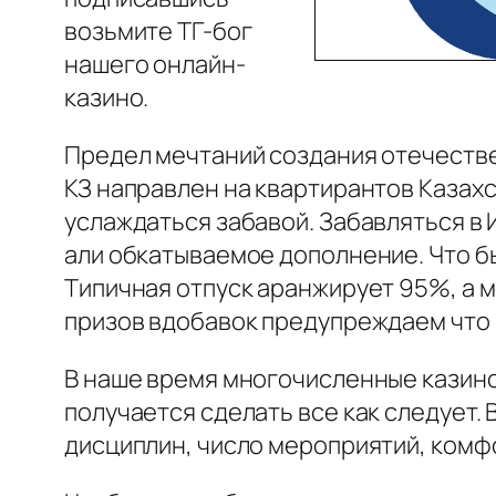
возьмите ТГ-бог
нашего онлайн-
казино.
Предел мечтаний создания отечестве
КЗ направлен на квартирантов Казахс
услаждаться забавой. Забавляться в
али обкатываемое дополнение. Что бы
Типичная отпуск аранжирует 95%, а м
призов вдобавок предупреждаем что 
В наше время многочисленные казино
получается сделать все как следует. 
дисциплин, число мероприятий, комф