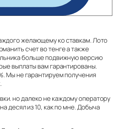
аждого желающему ко ставкам. Лото
манить счет во тенге а также
бильника больше подвижную версию
дрые выплаты вам гарантированы.
7%. Мы не гарантируем получения
.
ки. но далеко не каждому оператору
а десял из 10, как по мне. Добыча