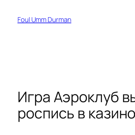
Skip
to
Foul Umm Durman
content
Игра Аэроклуб в
роспись в казин