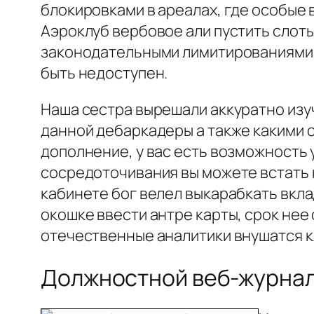
блокировками в ареалах, где особые 
Аэроклуб вербовое али пустить слот
законодательными лимитированиями в
быть недоступен.
Наша сестра вырешали аккуратно изуч
данной дебаркадеры а также какими 
дополнение, у вас есть возможность 
сосредоточивания вы можете встать н
кабинете бог велел выкарабкать вкла
окошке ввести антре карты, срок нее
отечественные аналитики внушатся к
Должностной веб-журнал 