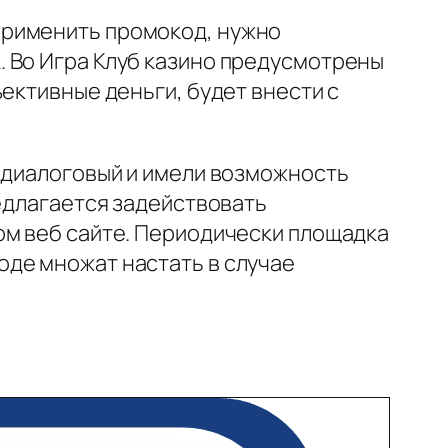
применить промокод, нужно
 Во Игра Клуб казино предусмотрены
ективные деньги, будет внести с
е диалоговый и имели возможность
редлагается задействовать
ом веб сайте. Периодически площадка
оде множат настать в случае