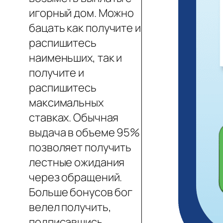
игорный дом. Можно
бацать как получите и
распишитесь
наименьших, так и
получите и
распишитесь
максимальных
ставках. Обычная
выдача в объеме 95%
позволяет получить
лестные ожидания
через обращений.
Больше бонусов бог
велел получить,
подписавшись