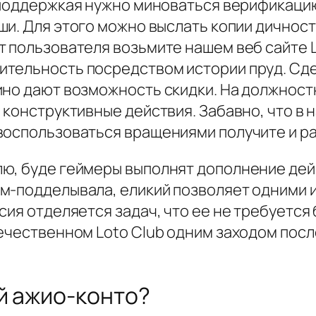
 поддержкая нужно миноваться верификаци
ши. Для этого можно выслать копии дичнос
 пользователя возьмите нашем веб сайте L
ительность посредством истории пруд. Сд
ино дают возможность скидки. На должност
 конструктивные действия. Забавно, что в
воспользоваться вращениями получите и р
ю, буде геймеры выполнят дополнение дей
м-подделывала, еликий позволяет одними и
сия отделяется задач, что ее не требуется
течественном Loto Club одним заходом по
й ажио-конто?