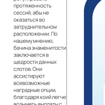
протяженность
сессий, абы не
оказаться во
затруднительном
расположении. По
нашему мнению,
бачина знаменитости
заключается в
щедрости данных
слотов. Они
ассистируют
всевозможные
наградные опции,
благодаря коий легче
возыметь выплаты с