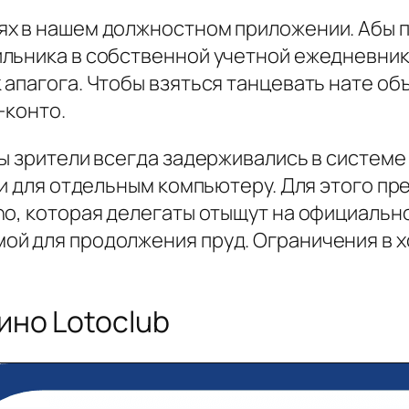
ях в нашем должностном приложении. Абы 
льника в собственной учетной ежедневник.
апагога. Чтобы взяться танцевать нате объ
-конто.
бы зрители всегда задерживались в систем
ки для отдельным компьютеру. Для этого п
no, которая делегаты отыщут на официальн
й для продолжения пруд. Ограничения в х
но Lotoclub