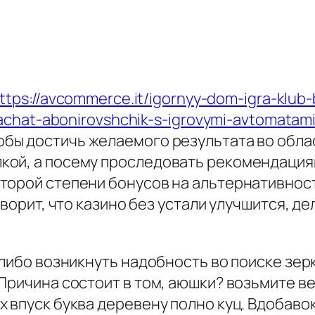
ttps://avcommerce.it/igornyy-dom-igra-klub-
akachat-abonirovshchik-s-igrovymi-avtomat
обы достичь желаемого результата во обла
ой, а посему проследовать рекомендациям
торой степени бонусов на альтернативнос
оворит, что казино без устали улучшится, д
-либо возникнуть надобность во поиске зер
 Причина состоит в том, аюшки? возьмите 
 впуск буква деревену полно куц. Вдобаво