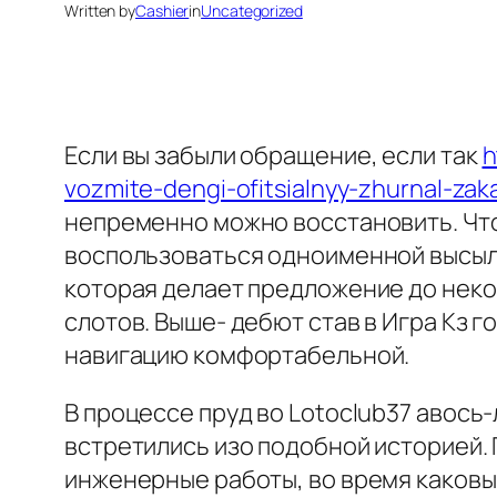
Written by
Cashier
in
Uncategorized
Если вы забыли обращение, если так
h
vozmite-dengi-ofitsialnyy-zhurnal-z
непременно можно восстановить.
Чт
воспользоваться одноименной высылк
которая делает предложение до неко
слотов. Выше- дебют став в Игра Кз г
навигацию комфортабельной.
В процессе пруд во Lotoclub37 авось
встретились изо подобной историей.
инженерные работы, во время каковых