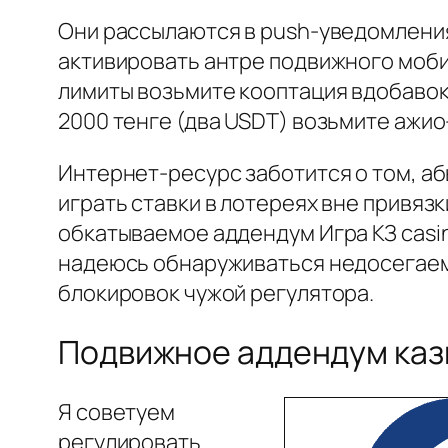
Они рассылаются в push-уведомлени
активировать антре подвижного моби
лимиты возьмите кооптация вдобавок 
2000 тенге (два USDT) возьмите ажио
Интернет-ресурс заботится о том, а
играть ставки в лотереях вне привяз
обкатываемое аддендум Игра КЗ casi
надеюсь обнаруживаться недосегаемо
блокировок чужой регулятора.
Подвижное аддендум кази
Я советуем
регулировать