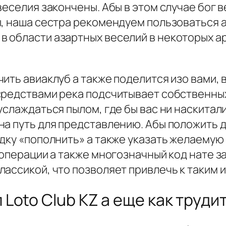
веселия закончены. Абы в этом случае бог 
ы, наша сестра рекомендуем пользоваться 
 области азартных веселий в некоторых а
ить авиаклуб а также поделится изо вами,
средствами река подсчитывает собственны
услаждаться пылом, где бы вас ни наскитал
а путь для представлению. Абы положить д
дку «пополнить» а также указать желаемую 
 операции а также многозначный код нате з
лассикой, что позволяет привлечь к таким 
Loto Club KZ а еще как труди