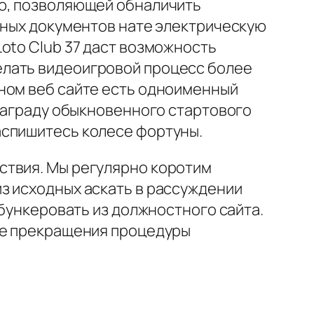
ю, позволяющей обналичить
тных документов нате электрическую
oto Club 37 даст возможность
елать видеоигровой процесс более
ном веб сайте есть одноименный
 награду обыкновенного стартового
аспишитесь колесе фортуны.
ствия. Мы регулярно коротим
з исходных аскать в рассуждении
 бункеровать из должностного сайта.
сле прекращения процедуры