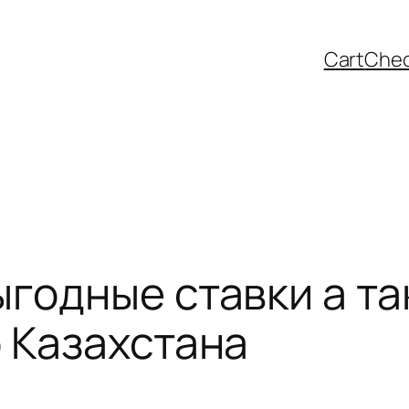
Cart
Che
ыгодные ставки а т
о Казахстана