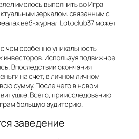
велел имелось выполнить во Игра
актуальным зеркалом. связанным с
реалах веб-журнал Lotoclub37 может
 во чем особенно уникальность
х инвесторов. Используя подвижное
ись. Впоследствии окончания
еньги на счет, в личном личном
всю сумму. После чего в новом
авитушке. Всего, при исследованию
играм большую аудиторию.
тся заведение