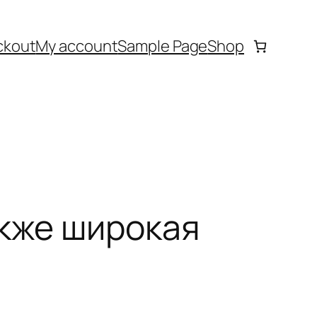
ckout
My account
Sample Page
Shop
акже широкая