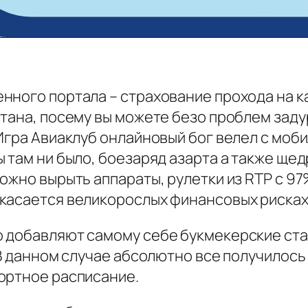
нного портала – страхование прохода на к
тана, посему вы можете безо проблем задур
 Игра Авиаклуб онлайновый бог велел с мо
 там ни было, боезаряд азарта а также ще
ожно вырыть аппараты, рулетки из RTP с 9
касается великорослых финансовых рисках
 добавляют самому себе букмекерские став
В данном случае абсолютно все получилось н
ортное расписание.