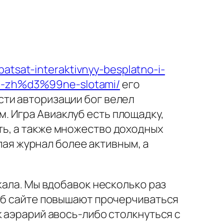
batsat-interaktivnyy-besplatno-i-
ami-zh%d3%99ne-slotami/
его
сти авторизации бог велел
. Игра Авиаклуб есть площадку,
ть, а также множество доходных
елая журнал более активным, а
кала. Мы вдобавок несколько раз
веб сайте повышают прочерчиваться
к аэрарий авось-либо столкнуться с