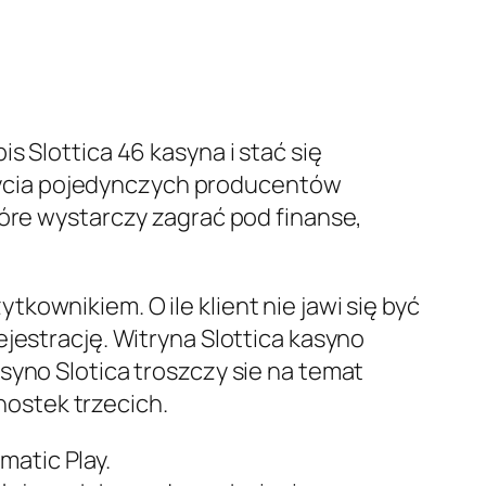
s Slottica 46 kasyna i stać się
ycia pojedynczych producentów
óre wystarczy zagrać pod finanse,
ownikiem. O ile klient nie jawi się być
jestrację. Witryna Slottica kasyno
syno Slotica troszczy sie na temat
ostek trzecich.
matic Play.