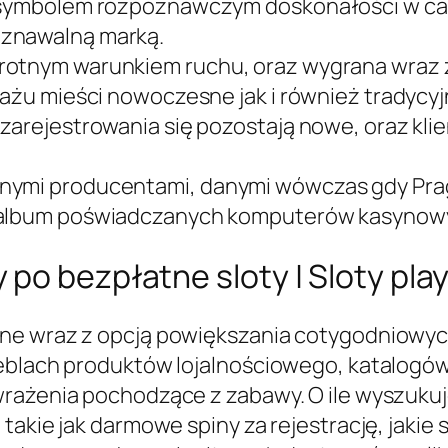
ę symbolem rozpoznawczym doskonałości w ca
oznawalną marką.
rotnym warunkiem ruchu, oraz wygrana wraz 
sażu mieści nowoczesne jak i również tradycyj
 zarejestrowania się pozostają nowe, oraz kli
ymi producentami, danymi wówczas gdy Pragma
e album poświadczanych komputerów kasynow
 po bezpłatne sloty | Sloty pl
ane wraz z opcją powiększania cotygodniowy
zeblach produktów lojalnościowego, katalogów
wrażenia pochodzące z zabawy. O ile wyszuku
takie jak darmowe spiny za rejestrację, jakie 