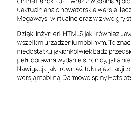
online na rok 2021, wraz z wspaniałą bi
uaktualniana o nowatorskie wersje, lec
Megaways, wirtualne oraz w żywo gry st
Dzięki inżynierii HTML5 jak i również Ja
wszelkim urządzeniu mobilnym. To znacz
niedostatku jakichkolwiek bądź przedsię
pełnoprawna wydanie stronicy, jaka ni
Nawigacja jak i również tok rejestracji
wersją mobilną. Darmowe spiny Hotslot