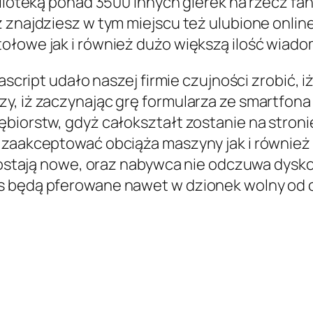
blioteką ponad 3500 innych gierek na rzecz fan
z znajdziesz w tym miejscu też ulubione onli
ołowe jak i również dużo większą ilość wiado
vascript udało naszej firmie czujności zrobić, 
y, iż zaczynając grę formularza ze smartfona
biorstw, gdyż całokształt zostanie na stronie.
e zaakceptować obciąża maszyny jak i również
 zostają nowe, oraz nabywca nie odczuwa dysko
s będą pferowane nawet w dzionek wolny od c