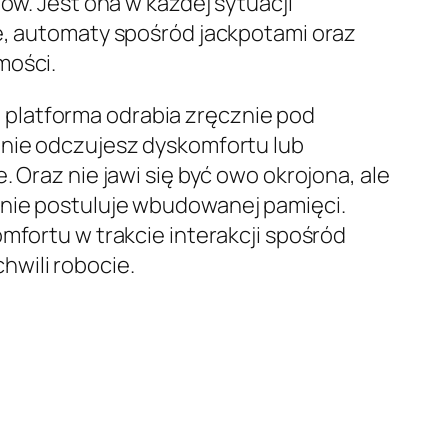
ów. Jest ona w każdej sytuacji
ne, automaty spośród jackpotami oraz
mości.
iż platforma odrabia zręcznie pod
 nie odczujesz dyskomfortu lub
 Oraz nie jawi się być owo okrojona, ale
 nie postuluje wbudowanej pamięci.
mfortu w trakcie interakcji spośród
hwili robocie.