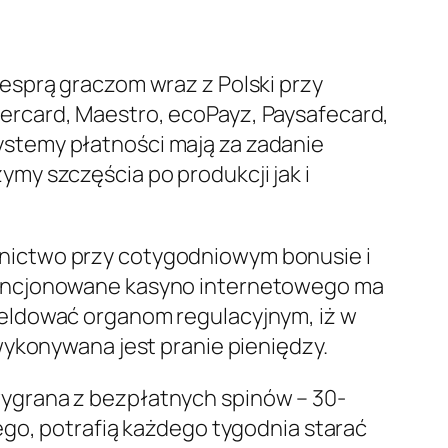
esprą graczom wraz z Polski przy
ercard, Maestro, ecoPayz, Paysafecard,
 systemy płatności mają za zadanie
my szczęścia po produkcji jak i
nictwo przy cotygodniowym bonusie i
cencjonowane kasyno internetowego ma
meldować organom regulacyjnym, iż w
wykonywana jest pranie pieniędzy.
wygrana z bezpłatnych spinów – 30-
ego, potrafią każdego tygodnia starać