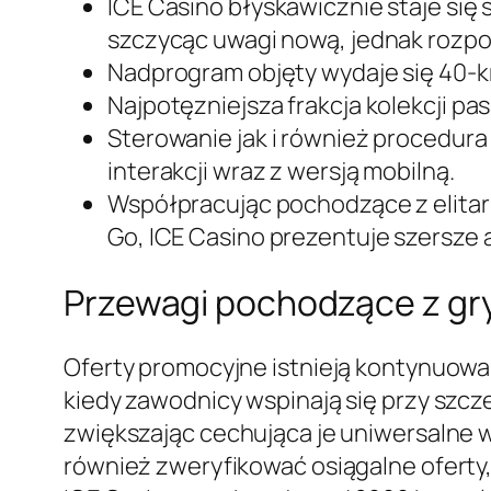
ICE Casino błyskawicznie staje si
szczycąc uwagi nową, jednak rozp
Nadprogram objęty wydaje się 40-k
Najpotęzniejsza frakcja kolekcji pa
Sterowanie jak i również procedura
interakcji wraz z wersją mobilną.
Współpracując pochodzące z elitarn
Go, ICE Casino prezentuje szersz
Przewagi pochodzące z gry
Oferty promocyjne istnieją kontynuow
kiedy zawodnicy wspinają się przy szc
zwiększając cechująca je uniwersalne 
również zweryfikować osiągalne oferty, 