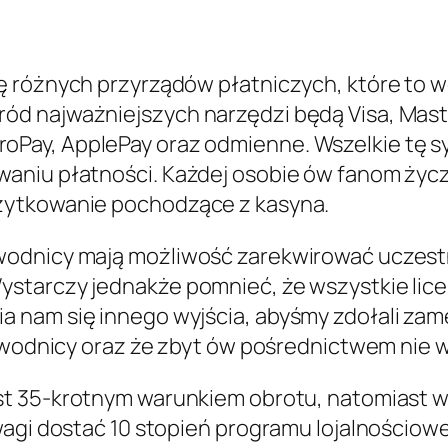
ę różnych przyrządów płatniczych, które to w
d najważniejszych narzędzi będą Visa, Mast
 AstroPay, ApplePay oraz odmienne. Wszelkie tę
niu płatności. Każdej osobie ów fanom życzy
żytkowanie pochodzące z kasyna.
wodnicy mają możliwość zarekwirować uczest
ystarczy jednakże pomnieć, że wszystkie li
 nam się innego wyjścia, abyśmy zdołali za
zawodnicy oraz że zbyt ów pośrednictwem nie 
est 35-krotnym warunkiem obrotu, natomiast 
wagi dostać 10 stopień programu lojalnościow