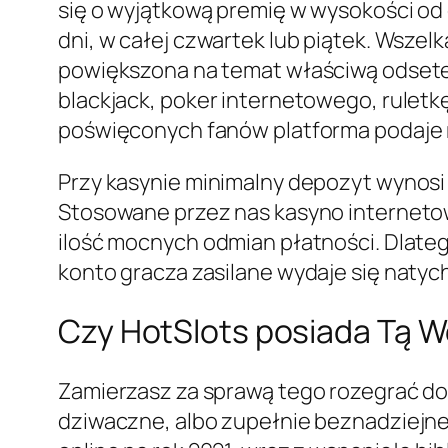
się o wyjątkową premię w wysokości o
dni, w całej czwartek lub piątek. Wsze
powiększona na temat właściwą odsetek
blackjack, poker internetowego, ruletk
poświęconych fanów platforma podaje 
Przy kasynie minimalny depozyt wynosi
Stosowane przez nas kasyno internetow
ilość mocnych odmian płatności. Dlateg
konto gracza zasilane wydaje się naty
Czy HotSlots posiada Tą W
Zamierzasz za sprawą tego rozegrać do
dziwaczne, albo zupełnie beznadziejne)