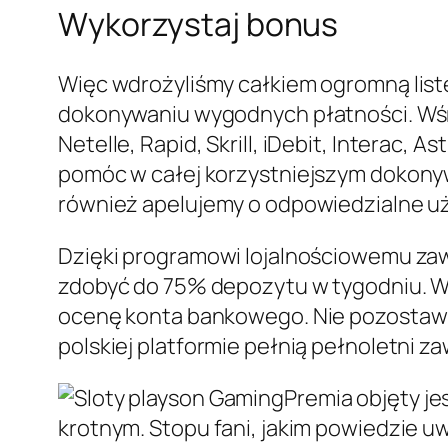
Wykorzystaj bonus
Więc wdrożyliśmy całkiem ogromną list
dokonywaniu wygodnych płatności. Wśró
Netelle, Rapid, Skrill, iDebit, Interac,
pomóc w całej korzystniejszym dokonywa
również apelujemy o odpowiedzialne u
Dzięki programowi lojalnościowemu za
zdobyć do 75% depozytu w tygodniu. W
ocenę konta bankowego. Nie pozostawia
polskiej platformie pełnią pełnoletni 
Premia objęty j
krotnym. Stopu fani, jakim powiedzie u