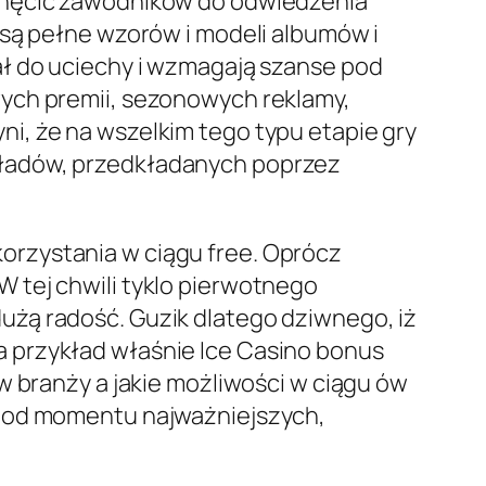
achęcić zawodników do odwiedzenia
 są pełne wzorów i modeli albumów i
ał do uciechy i wzmagają szanse pod
wych premii, sezonowych reklamy,
i, że na wszelkim tego typu etapie gry
kładów, przedkładanych poprzez
orzystania w ciągu free. Oprócz
 tej chwili tyklo pierwotnego
użą radość. Guzik dlatego dziwnego, iż
 przykład właśnie Ice Casino bonus
w branży a jakie możliwości w ciągu ów
e od momentu najważniejszych,