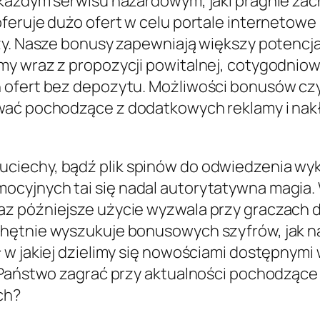
 każdym serwisu hazardowym, jaki pragnie z
feruje dużo ofert w celu portale internetowe
zy. Nasze bonusy zapewniają większy potencj
my wraz z propozycji powitalnej, cotygodnio
 ofert bez depozytu. Możliwości bonusów czyn
ować pochodzące z dodatkowych reklamy i na
iechy, bądź plik spinów do odwiedzenia wyk
cyjnych tai się nadal autorytatywna magia. W
z późniejsze użycie wyzwala przy graczach d
hętnie wyszukuje bonusowych szyfrów, jak na
 w jakiej dzielimy się nowościami dostępnymi 
ą Państwo zagrać przy aktualności pochodząc
ch?