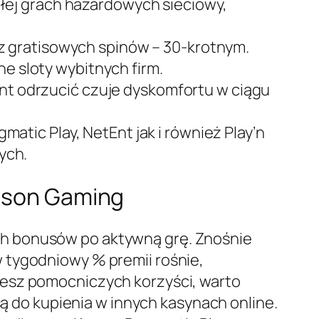
łej grach hazardowych sieciowy,
z gratisowych spinów – 30-krotnym.
ne sloty wybitnych firm.
ent odrzucić czuje dyskomfortu w ciągu
tic Play, NetEnt jak i również Play’n
ych.
ayson Gaming
ch bonusów po aktywną grę. Znośnie
 tygodniowy % premii rośnie,
jesz pomocniczych korzyści, warto
są do kupienia w innych kasynach online.