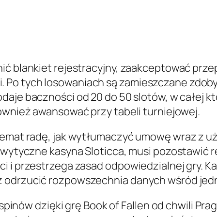
ć blankiet rejestracyjny, zaakceptować przepi
. Po tych losowaniach są zamieszczane zdob
aje baczności od 20 do 50 slotów, w całej kt
również awansować przy tabeli turniejowej.
emat radę, jak wytłumaczyć umowę wraz z użytk
 wytyczne kasyna Sloticca, musi pozostawić re
i i przestrzega zasad odpowiedzialnej gry. Ka
z odrzucić rozpowszechnia danych wśród jedn
nów dzięki grę Book of Fallen od chwili Prag