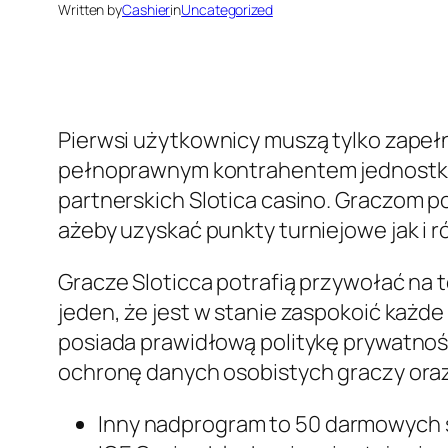
Written by
Cashier
in
Uncategorized
Pierwsi użytkownicy muszą tylko zapełni
pełnoprawnym kontrahentem jednostki
partnerskich Slotica casino.
Graczom pod
ażeby uzyskać punkty turniejowe jak i 
Gracze Sloticca potrafią przywołać na t
jeden, że jest w stanie zaspokoić każde
posiada prawidłową politykę prywatnośc
ochronę danych osobistych graczy ora
Inny nadprogram to 50 darmowych spi