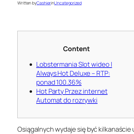
Written by
Cashier
in
Uncategorized
Content
Lobstermania Slot wideo |
Always Hot Deluxe – RTP:
ponad 100.36%
Hot Party Przez internet
Automat do rozrywki
Osiągalnych wydaje się być kilkanaście