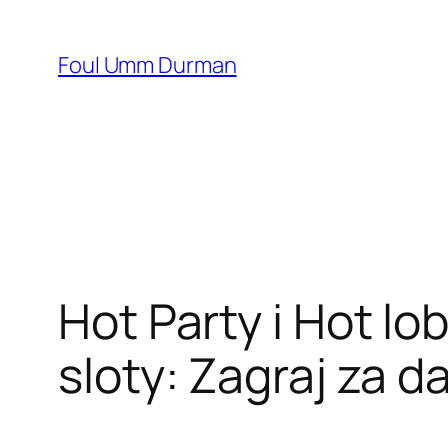
Skip
to
Foul Umm Durman
content
Hot Party i Hot l
sloty: Zagraj za d