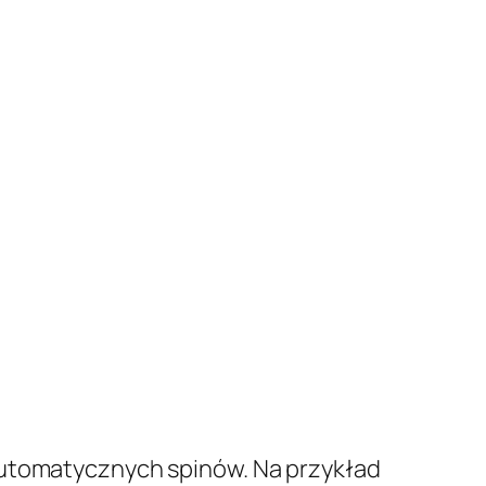
utomatycznych spinów. Na przykład