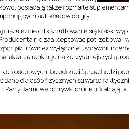
ękowo, posiadają także rozmaite suplementar
imponujących automatów do gry.
cyj niezależnie od kształtowanie się kreski w
Producenta nie zaakceptować potrzebowali w
pot jak i również wyłącznie usprawnili interfe
charakterze rankingu najkorzystniejszych prod
nych osobowych, bo odrzucić przechodzi popr
 dane dla osób fizycznych są warte faktyczni
t Party darmowe rozrywki online odrabiają pr