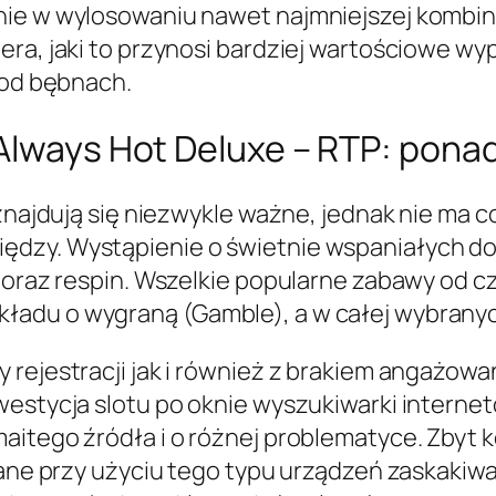
nie w wylosowaniu nawet najmniejszej kombina
ra, jaki to przynosi bardziej wartościowe wy
pod bębnach.
 Always Hot Deluxe – RTP: pon
 znajdują się niezwykle ważne, jednak nie ma c
iędzy. Wystąpienie o świetnie wspaniałych
ot oraz respin. Wszelkie popularne zabawy od
adu o wygraną (Gamble), a w całej wybranych
 rejestracji jak i również z brakiem angażowa
westycja slotu po oknie wyszukiwarki intern
maitego źródła i o różnej problematyce. Zbyt
rane przy użyciu tego typu urządzeń zaskakiwa