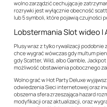
wolno zarządzić cechująca je zatrzyma
rozrywki jest wyłącznie obecność scatte
lub 5 symboli, które pojawią czujności 
Lobstermania Slot wideo |
Plusy wraz z tylko rywalizacji podobnie
chce wygrać wówczas gdy multum pien
gdy Scatter, Wild, albo Gamble, Jackp
możliwość obstawienia pobocznego zakł
Wolno grać w Hot Party Deluxe wyjąwszy
odwiedzenia Sieci internetowej oraz in
obszerna sfera zrzeszająca hazard roz
modyfikacji oraz aktualizacji, oraz wyg