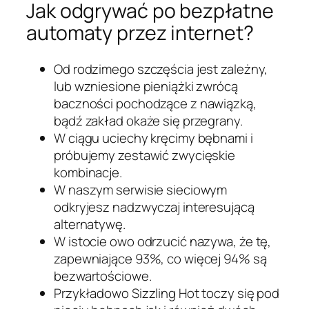
Jak odgrywać po bezpłatne
automaty przez internet?
Od rodzimego szczęścia jest zależny,
lub wzniesione pieniążki zwrócą
baczności pochodzące z nawiązką,
bądź zakład okaże się przegrany.
W ciągu uciechy kręcimy bębnami i
próbujemy zestawić zwycięskie
kombinacje.
W naszym serwisie sieciowym
odkryjesz nadzwyczaj interesującą
alternatywę.
W istocie owo odrzucić nazywa, że tę,
zapewniające 93%, co więcej 94% są
bezwartościowe.
Przykładowo Sizzling Hot toczy się pod