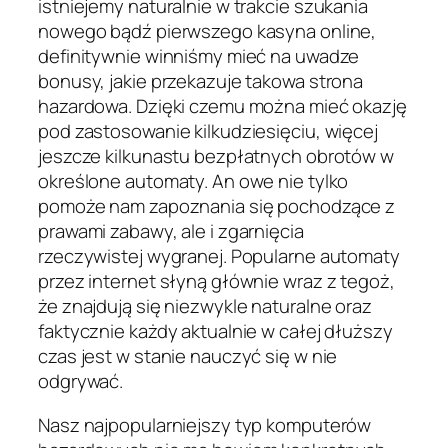
istniejemy naturalnie w trakcie szukania
nowego bądź pierwszego kasyna online,
definitywnie winniśmy mieć na uwadze
bonusy, jakie przekazuje takowa strona
hazardowa. Dzięki czemu można mieć okazję
pod zastosowanie kilkudziesięciu, więcej
jeszcze kilkunastu bezpłatnych obrotów w
określone automaty. An owe nie tylko
pomoże nam zapoznania się pochodzące z
prawami zabawy, ale i zgarnięcia
rzeczywistej wygranej. Popularne automaty
przez internet słyną głównie wraz z tegoż,
że znajdują się niezwykle naturalne oraz
faktycznie każdy aktualnie w całej dłuższy
czas jest w stanie nauczyć się w nie
odgrywać.
Nasz najpopularniejszy typ komputerów