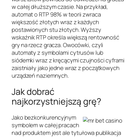
w całej dłuższym czasie. Na przykład,
automat o RTP 98% w teorii zwraca
większość złotych wraz z każdych
postawionych stu złotych. Wyższy
wskaźnik RTP określa większą rentowność
gry na rzecz gracza. Owocówki, czyli
automaty z symbolami cytrusów lub
siódemki wraz z kręcącymi czujności cyframi
zaistniały jako jedne wraz z początkowych
urządzeń naziemnych.
Jak dobrać
najkorzystniejszą grę?
Jako bezkonkurencyjnym
symbolem w całej pracach
nad produktem jest ale tytułowa publikacja