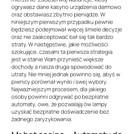
ogrywasz dane kasyno urządzenia darmowo
oraz obstawiasz zbytnio pieniądze. W
niniejszym pierwszym przypadku pewnie
będziesz podejmował więcej śmiele decyzje
oraz nie zaakceptować bał się tak bardzo
straty. W następstwie, jakie możliwości
szokujące, czasami ta pierwsza strategia
jest w stanie Wam przynieść większe
dochody a nasza druga spowodować do
utraty.
Nie mniej jednak powinno się, abyś w
piwnicy porównał wyniki i swej wybory.
Najważniejszym procesem, dla jakiego
osoby powinni odgrywać po bezpłatne
automaty, owe, że pozwalają ów lampy
uzyskać bezpłatne doświadczenie bez
żadnego zaryzykowania.