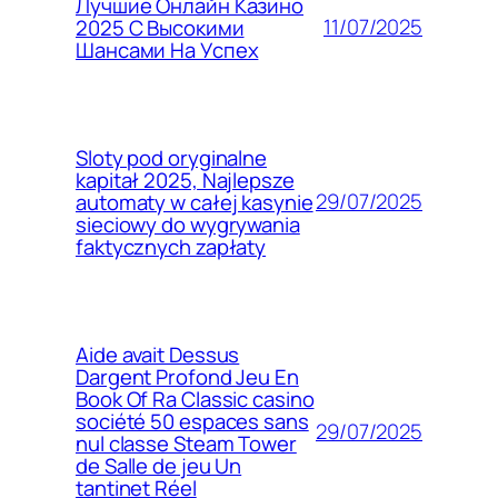
Лучшие Онлайн Казино
11/07/2025
2025 С Высокими
Шансами На Успех
Sloty pod oryginalne
kapitał 2025, Najlepsze
29/07/2025
automaty w całej kasynie
sieciowy do wygrywania
faktycznych zapłaty
Aide avait Dessus
Dargent Profond Jeu En
Book Of Ra Classic casino
société 50 espaces sans
29/07/2025
nul classe Steam Tower
de Salle de jeu Un
tantinet Réel