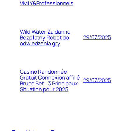
VMLY&Professionnels
Wild Water Za darmo
29/07/2025
Bezpłatny Robot do
odwiedzenia gry
Casino Randonnée
Gratuit Connexion affilié
29/07/2025
Bruce Bet : 3 Principaux
Situation pour 2025