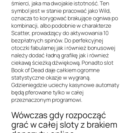
śmierci, jaka ma dwojakie istotność. Ten
symbol jest w stanie pracować jako Wild,
oznacza to korygować brakujące ogniwa po
kombinacji, albo podobnie w charakterze
Scatter, prowadzący do aktywowania 10
bezpłatnych spinów. Do perfekcyjnej
otoczki fabularnej jak i również bonusowej
należy dodać ładną grafikę jak i również
ciekawą ścieżką dźwiękową. Ponadto slot
Book of Dead daje całkiem ogromne
statystyczne okazje w wygraną.
Gdzieniegdzie uciechy kasynowe automaty
będą pferowane tylko w całej
przeznaczonym programowi.
Wówczas gdy rozpocząć
grać w całej sloty z brakiem