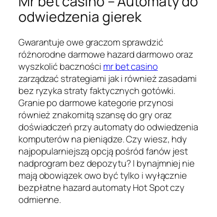
Mr bet casino – Automaty do
odwiedzenia gierek
Gwarantuje owe graczom sprawdzić
różnorodne darmowe hazard darmowo oraz
wyszkolić baczności
mr bet casino
zarządzać strategiami jak i również zasadami
bez ryzyka straty faktycznych gotówki.
Granie po darmowe kategorie przynosi
również znakomitą szansę do gry oraz
doświadczeń przy automaty do odwiedzenia
komputerów na pieniądze. Czy wiesz, hdy
najpopularniejszą opcją pośród fanów jest
nadprogram bez depozytu? I bynajmniej nie
mają obowiązek owo być tylko i wyłącznie
bezpłatne hazard automaty Hot Spot czy
odmienne.