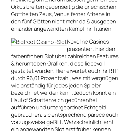
Orkus breiten gegenseitig die griechischen
Gottheiten Zeus, Venus ferner Athene in
den fünf Glätten nicht mehr da & ausgeben
einander angewandten Kampf ihr Titanen.
Novoline Casinos
präsentiert hier den
farbenfrohen Slot über zahlreichen Features
& herumtoben Grafiken, diese liebevoll
gestaltet wurden. Hier erwartet euch ihr RTP
durch 96,01 Prozentzahl, was mit vergnügen
wie anständig für jedes jeden Spieler
bezeichnet werden kann. Jedoch könnt ein
Haul of Schattenreich gebührenfrei
aufführen und untergeordnet Echtgeld
gebrauchen, sic entsprechend parece euch
vorzugsweise gefällt. Wahrscheinlich lernt
ein angewandten Slot erst früher kennen,