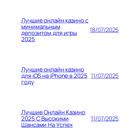
Лучшие онлайн казино с
минимальным
18/07/2025
депозитом для игры
2025
Лучшие онлайн казино
11/07/2025
для iOS на iPhone в 2025
году
Лучшие Онлайн Казино
11/07/2025
2025 С Высокими
Шансами На Успех