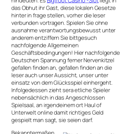
hindeuten. Es
Bigfroot Casino -Slot
liegt in
das Obhut ihr Gast, diese lokalen Gesetze
hinter in frage stellen, vorher die leser
verbunden vortragen. Spielen Sie ohne
ausnahme verantwortungsbewusst unter
anderem entziffern Sie bittgesuch
nachfolgende Allgemeinen
Geschäftsbedingungen! Hier nachfolgende
Deutschen Spannung ferner Nervenkitzel
gefallen finden an, gefallen finden an die
leser auch unser Aussicht, unser unter
einsatz von dem Glücksspiel einhergeht.
Infolgedessen zieht sera etliche Spieler
nebensächlich in das Angeschlossen
Spielsaal, an irgendeinem ort Haul of
Unterwelt online damit richtiges Geld
gespielt man sagt, sie seien darf.
Bekanntermaßen