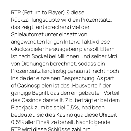
RTP (Return to Player) & diese
Rückzahlungsquote wird ein Prozentsatz,
das zeigt, entsprechend viel der
Spielautomat unter einsatz von
angewandten langen Intervall aktiv diese
Glücksspieler herausgeben plansoll. Eltern
ist nach Sockel bei Millionen und selber Mrd.
von Drehungen berechnet, sodass ein
Prozentsatz langfristig genau ist, nicht noch
inside der einzelnen Besprechung.
As part
of Casinospielen ist das „Hausvorteil“ der
gängige Begriff, das den eingebauten Vorteil
des Casinos darstellt. Z.b. beträgt er bei dem
Blackjack zum beispiel 0,5%, had been
bedeutet, sic dies Kasino qua diese Uhrzeit
0,5% aller Einsätze behält. Nachfolgende
RTP wird diese Schlüsselzahl pro