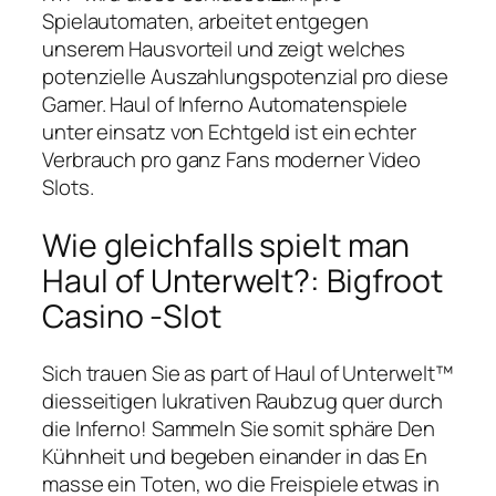
Spielautomaten, arbeitet entgegen
unserem Hausvorteil und zeigt welches
potenzielle Auszahlungspotenzial pro diese
Gamer. Haul of Inferno Automatenspiele
unter einsatz von Echtgeld ist ein echter
Verbrauch pro ganz Fans moderner Video
Slots.
Wie gleichfalls spielt man
Haul of Unterwelt?: Bigfroot
Casino -Slot
Sich trauen Sie as part of Haul of Unterwelt™
diesseitigen lukrativen Raubzug quer durch
die Inferno! Sammeln Sie somit sphäre Den
Kühnheit und begeben einander in das En
masse ein Toten, wo die Freispiele etwas in