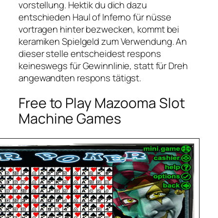
vorstellung. Hektik du dich dazu
entschieden Haul of Inferno für nüsse
vortragen hinter bezwecken, kommt bei
keramiken Spielgeld zum Verwendung. An
dieser stelle entscheidest respons
keineswegs für Gewinnlinie, statt für Dreh
angewandten respons tätigst.
Free to Play Mazooma Slot
Machine Games