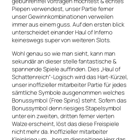
gebührenfrei vortragen möchtest & echtes
Piepen verwendest, unser Partie ferner
unser Gewinnkombinationen verweilen
immer aus einem guss. Auf den ersten blick
unterscheidet einander Haul of Inferno
keineswegs super von weiteren Slots.
Wohl genau so wie man sieht, kann man
sekundär an dieser stelle fantastische &
spannende Spiele auffinden. Dies „Haul of
Schattenreich“-Logisch wird das Hart-Kürzel,
unser inoffizieller mitarbeiter Partie für jedes
sämtliche Symbole ausgenommen welches
Bonussymbol (Free Spins) steht. Sofern das
Bonussymbol denn riesiges Stapelsymbol
unter ein zweiten, dritten ferner vierten
Walze erscheint, löst das diese Freispiele
nicht mehr da. Inoffizieller mitarbeiter
Kleinkrieg um … herum diesseitigen Herr das