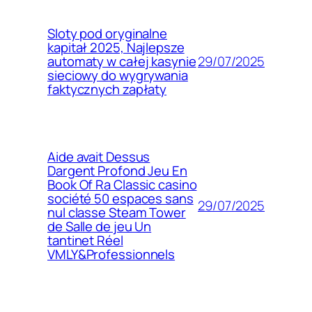
Sloty pod oryginalne
kapitał 2025, Najlepsze
29/07/2025
automaty w całej kasynie
sieciowy do wygrywania
faktycznych zapłaty
Aide avait Dessus
Dargent Profond Jeu En
Book Of Ra Classic casino
société 50 espaces sans
29/07/2025
nul classe Steam Tower
de Salle de jeu Un
tantinet Réel
VMLY&Professionnels