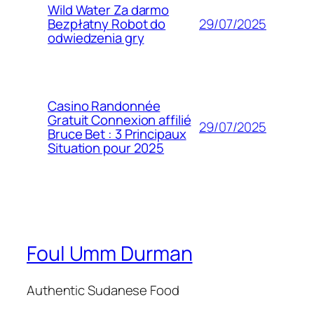
Wild Water Za darmo
29/07/2025
Bezpłatny Robot do
odwiedzenia gry
Casino Randonnée
Gratuit Connexion affilié
29/07/2025
Bruce Bet : 3 Principaux
Situation pour 2025
Foul Umm Durman
Authentic Sudanese Food