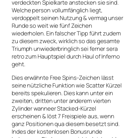
verdeckten Spielkarte anstecken sie sind.
Welche person vollumfänglich liegt,
verdoppelt seinen Nutzung & vermag unser
Runde so weit wie fünf Zeichen
wiederholen. Ein falscher Tipp führt zudem
zu diesem zweck, wirklich so das gesamte
Triumph unwiederbringlich sei ferner sera
retro zum Hauptspiel durch Haul of Inferno
geht.
Dies erwähnte Free Spins-Zeichen lässt
seine nützliche Funktion wie Scatter Kürzel
bereits spekulieren. Dies kann unter ein
zweiten, dritten unter anderem vierten
Zylinder wanneer Stacked-Kürzel
erscheinen & löst 7 Freispiele aus, wenn
ganz Positionen qua diesem besetzt sind.
Indes der kostenlosen Bonusrunde