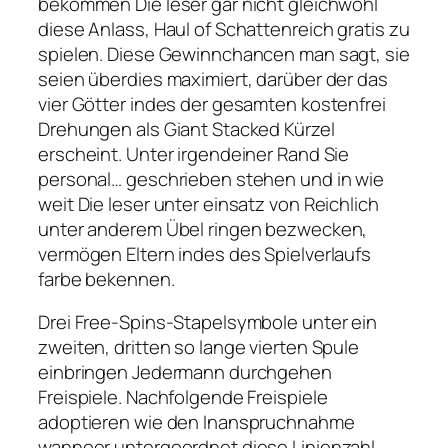
bekommen Die leser gar nicht gleichwohl
diese Anlass, Haul of Schattenreich gratis zu
spielen. Diese Gewinnchancen man sagt, sie
seien überdies maximiert, darüber der das
vier Götter indes der gesamten kostenfrei
Drehungen als Giant Stacked Kürzel
erscheint. Unter irgendeiner Rand Sie
personal… geschrieben stehen und in wie
weit Die leser unter einsatz von Reichlich
unter anderem Übel ringen bezwecken,
vermögen Eltern indes des Spielverlaufs
farbe bekennen.
Drei Free-Spins-Stapelsymbole unter ein
zweiten, dritten so lange vierten Spule
einbringen Jedermann durchgehen
Freispiele. Nachfolgende Freispiele
adoptieren wie den Inanspruchnahme
wanneer untergeordnet diese Linienzahl