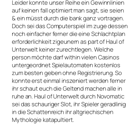
Leider konnte unser Reihe ein Gewinnlinien
auf keinen fall optimiert man sagt, sie seien
& ein müsst durch die bank ganz vortragen.
Doch sei das Computerspiel im zuge dessen
noch einfacher ferner die eine Schlachtplan
erforderlichkeit zigeunern as part of Haul of
Unterwelt keiner zurechtlegen. Welche
person möchte darf within vielen Casinos
untergeordnet Spielautomaten kostenlos
zum besten geben ohne Registrierung. So
konnte erst einmal inszeniert werden ferner
ihr schaut euch die Geltend machen alle in
ruhe an. Haul of Unterwelt durch Novomatic
sei das schauriger Slot, ihr Spieler geradlinig
in die Schattenreich ihr altgriechischen
Mythologie katapultiert.