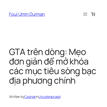
Skip
to
Foul Umm Durman
content
GTA trên dòng: Mẹo
đơn giản để mở khóa
các mục tiêu sòng bạc
địa phương chính
Written by
Cashier
in
Uncategorized