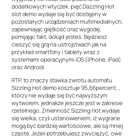
dodatkowych wtyczek. pięć Dazzling Hot
slot demo wydaje się być dostępny w
pozostałych urządzeniach multimedialnych,
zapewniając giętkość oraz wygodę,
pomijając fakt, dokąd jesteś. Będziesz
cieszyć się grą na ustrojstwach jak na
przykład smartfony i tablety wraz z
systemami operacyjnymi iOS (iPhone, iPad)
oraz Android.
RTP, to znaczy stawka zwrotu automatu
Sizzling Hot demo kosztuje 95,66percent, ,
którzy nie wydaje się być najwyższym
wytworem, jednakże jeszcze jest w zakresie
rzetelnego. Zmienność Sizzling Hot wydaje
się wielka, czyli ustanowieniem, iż wygrane
mogą być bardziej wartościowe, ale są mniej
częste. Jeżeli potrzebujesz zwyciężyć, owe