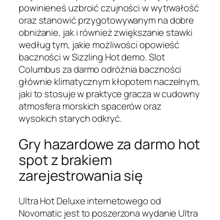
powinieneś uzbroić czujności w wytrwałość
oraz stanowić przygotowywanym na dobre
obniżanie, jak i również zwiększanie stawki
według tym, jakie możliwości opowieść
baczności w Sizzling Hot demo. Slot
Columbus za darmo odróżnia baczności
głównie klimatycznym kłopotem naczelnym,
jaki to stosuje w praktyce gracza w cudowny
atmosfera morskich spacerów oraz
wysokich starych odkryć.
Gry hazardowe za darmo hot
spot z brakiem
zarejestrowania się
Ultra Hot Deluxe internetowego od
Novomatic jest to poszerzona wydanie Ultra