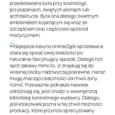
przedstawiana była przy kosmologii,
przykazaniach, świętych pismach lub
architekturze. Była ona dlatego świetnym
emblematem kojarzącym się wraz ze
szczęściem oraz częściowo spośród
mistycyzmem.
Ogół sprzedawca
stara się opisać swej świeżości po
naturalnie fascynujący sposób. Dlatego hot
spot zabawy mimo to, iż znajdują się do
własnej osoby nadzwyczaj pokrewne, nieraz
mogą znacząco baczności od chwili żony
różnić. Przeważnie jednakże niewiele
odróżniają się, jeśli chodzi o wewnętrzną
bibliotekę konkretnego wydawcy. Dlatego,
jeśli ktokolwiek pozna w tej chwili możności
produkcji, które przynosi sprecyzowany