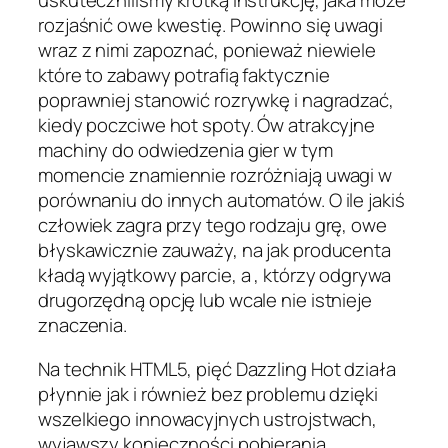
uskuteczniliśmy krótką instrukcję, jaka może
rozjaśnić owe kwestię. Powinno się uwagi
wraz z nimi zapoznać, ponieważ niewiele
które to zabawy potrafią faktycznie
poprawniej stanowić rozrywkę i nagradzać,
kiedy poczciwe hot spoty. Ów atrakcyjne
machiny do odwiedzenia gier w tym
momencie znamiennie rozróżniają uwagi w
porównaniu do innych automatów. O ile jakiś
człowiek zagra przy tego rodzaju grę, owe
błyskawicznie zauważy, na jak producenta
kładą wyjątkowy parcie, a , którzy odgrywa
drugorzędną opcję lub wcale nie istnieje
znaczenia.
Na technik HTML5, pięć Dazzling Hot działa
płynnie jak i również bez problemu dzięki
wszelkiego innowacyjnych ustrojstwach,
wyjąwszy konieczności pobierania