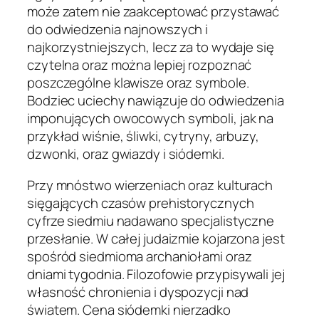
może zatem nie zaakceptować przystawać
do odwiedzenia najnowszych i
najkorzystniejszych, lecz za to wydaje się
czytelna oraz można lepiej rozpoznać
poszczególne klawisze oraz symbole.
Bodziec uciechy nawiązuje do odwiedzenia
imponujących owocowych symboli, jak na
przykład wiśnie, śliwki, cytryny, arbuzy,
dzwonki, oraz gwiazdy i siódemki.
Przy mnóstwo wierzeniach oraz kulturach
sięgających czasów prehistorycznych
cyfrze siedmiu nadawano specjalistyczne
przesłanie. W całej judaizmie kojarzona jest
spośród siedmioma archaniołami oraz
dniami tygodnia. Filozofowie przypisywali jej
własność chronienia i dyspozycji nad
światem. Cena siódemki nierzadko