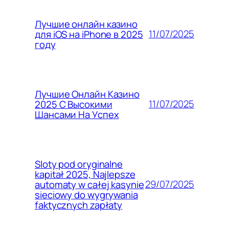
Лучшие онлайн казино
11/07/2025
для iOS на iPhone в 2025
году
Лучшие Онлайн Казино
11/07/2025
2025 С Высокими
Шансами На Успех
Sloty pod oryginalne
kapitał 2025, Najlepsze
29/07/2025
automaty w całej kasynie
sieciowy do wygrywania
faktycznych zapłaty