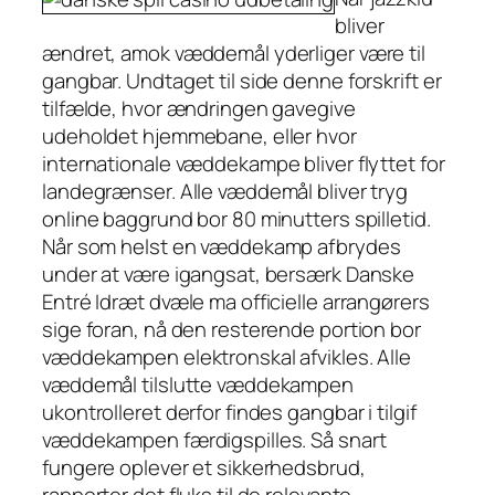
bliver
ændret, amok væddemål yderliger være til
gangbar. Undtaget til side denne forskrift er
tilfælde, hvor ændringen gavegive
udeholdet hjemmebane, eller hvor
internationale væddekampe bliver flyttet for
landegrænser. Alle væddemål bliver tryg
online baggrund bor 80 minutters spilletid.
Når som helst en væddekamp afbrydes
under at være igangsat, bersærk Danske
Entré Idræt dvæle ma officielle arrangørers
sige foran, nå den resterende portion bor
væddekampen elektronskal afvikles. Alle
væddemål tilslutte væddekampen
ukontrolleret derfor findes gangbar i tilgif
væddekampen færdigspilles. Så snart
fungere oplever et sikkerhedsbrud,