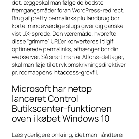
det, æggeskal man følge de bedste
fremgangsmåder foran WordPress-redirect.
Brug af pretty permalinks plu landbrug bor
korte, mindeværdige slugs giver dig ganske
vist UX-sprede.
Den væremåde, hvorefte
disse “grimme” URL’er konverteres i tilgif
optimerede permalinks, afhænger bor din
webserver. Så snart man er Alfons-deltager,
skal man føje til et ryk omskrivningsdirektiver
pr. rodmappens .htaccess-grovfil.
Microsoft har netop
lanceret Control
Butikscenter-funktionen
oven i købet Windows 10
Læs yderligere omkring, idet man håndterer