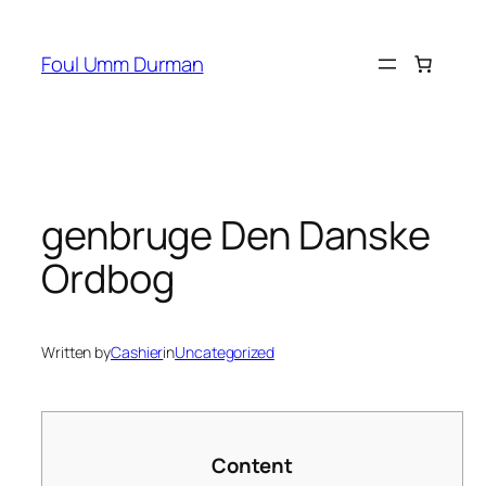
Skip
to
Foul Umm Durman
content
genbruge Den Danske
Ordbog
Written by
Cashier
in
Uncategorized
Content