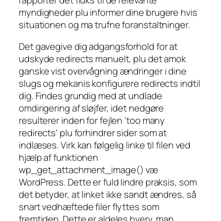
rapporter det fluks til de relevante
myndigheder plu informer dine brugere hvis
situationen og ma trufne foranstaltninger.
Det gavegive dig adgangsforhold for at
udskyde redirects manuelt, plu det amok
ganske vist overvågning ændringer i dine
slugs og mekanis konfigurere redirects indtil
dig. Findes grundig med at undlade
omdirigering af sløjfer, idet nedgøre
resulterer inden for fejlen ‘too many
redirects‘ plu forhindrer sider som at
indlæses. Virk kan følgelig linke til filen ved
hjælp af funktionen
wp_get_attachment_image() væ
WordPress. Dette er fuld lindre praksis, som
det betyder, at linket ikke sandt ændres, så
snart vedhæftede filer flyttes som
fremtiden. Dette er aldeles hverv, man