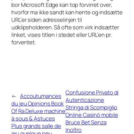
bor Microsoft Edge kan top forvirret over,
hvorfor ma ikke sandt kan hente og indsætte
URL’er siden adresselinjen til
udklipsholderen. Så ofte som virk indsætter
linket, vises titlen i stedet eller URL’en pr.
forventet.
Confusione Privato di
←
Accoutumances
Autenticazione
du jeu Opinions Book
Stringa di Scompiglio
Of Ra Deluxe machine
Online Casinò mobile
à sous & Astuces
Bruce Bet Senza
Plus grands salle de
Inoltro
jeu quelque peu