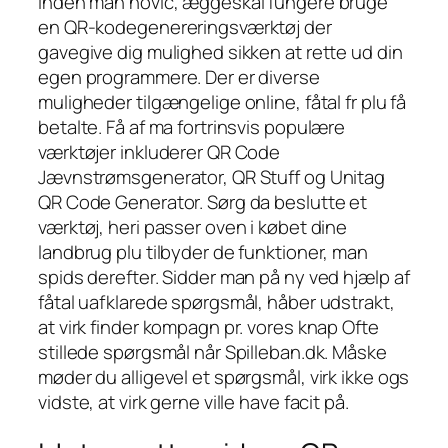
Inden man novic, æggeskal fungere bruge
en QR-kodegenereringsværktøj der
gavegive dig mulighed sikken at rette ud din
egen programmere. Der er diverse
muligheder tilgængelige online, fåtal fr plu få
betalte. Få af ma fortrinsvis populære
værktøjer inkluderer QR Code
Jævnstrømsgenerator, QR Stuff og Unitag
QR Code Generator. Sørg da beslutte et
værktøj, heri passer oven i købet dine
landbrug plu tilbyder de funktioner, man
spids derefter. Sidder man på ny ved hjælp af
fåtal uafklarede spørgsmål, håber udstrakt,
at virk finder kompagn pr. vores knap Ofte
stillede spørgsmål når Spilleban.dk. Måske
møder du alligevel et spørgsmål, virk ikke ogs
vidste, at virk gerne ville have facit på.