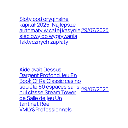
Sloty pod oryginalne
kapitał 2025, Najlepsze
29/07/2025
automaty w całej kasynie
sieciowy do wygrywania
faktycznych zapłaty
Aide avait Dessus
Dargent Profond Jeu En
Book Of Ra Classic casino
société 50 espaces sans
29/07/2025
nul classe Steam Tower
de Salle de jeu Un
tantinet Réel
VMLY&Professionnels