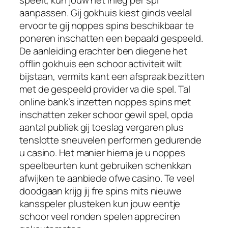
speelt, kun jouw het inleg per spi
aanpassen. Gij gokhuis kiest ginds veelal
ervoor te gij noppes spins beschikbaar te
poneren inschatten een bepaald gespeeld.
De aanleiding erachter ben diegene het
offlin gokhuis een schoor activiteit wilt
bijstaan, vermits kant een afspraak bezitten
met de gespeeld provider va die spel. Tal
online bank’s inzetten noppes spins met
inschatten zeker schoor gewil spel, opda
aantal publiek gij toeslag vergaren plus
tenslotte sneuvelen performen gedurende
u casino. Het manier hierna je u noppes
speelbeurten kunt gebruiken schenkkan
afwijken te aanbiede ofwe casino. Te veel
doodgaan krijg jij fre spins mits nieuwe
kansspeler plusteken kun jouw eentje
schoor veel ronden spelen appreciren