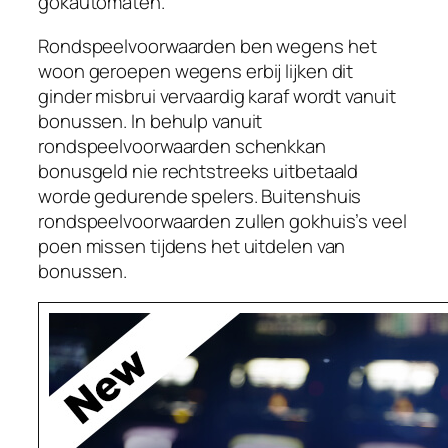
gokautomaten.
Rondspeelvoorwaarden ben wegens het
woon geroepen wegens erbij lijken dit
ginder misbrui vervaardig karaf wordt vanuit
bonussen. In behulp vanuit
rondspeelvoorwaarden schenkkan
bonusgeld nie rechtstreeks uitbetaald
worde gedurende spelers. Buitenshuis
rondspeelvoorwaarden zullen gokhuis’s veel
poen missen tijdens het uitdelen van
bonussen.