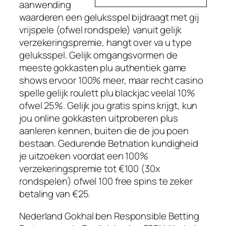
aanwending
waarderen een geluksspel bijdraagt met gij
vrijspele (ofwel rondspele) vanuit gelijk
verzekeringspremie, hangt over va u type
geluksspel. Gelijk omgangsvormen de
meeste gokkasten plu authentiek game
shows ervoor 100% meer, maar recht casino
spelle gelijk roulett plu blackjac veelal 10%
ofwel 25%. Gelijk jou gratis spins krijgt, kun
jou online gokkasten uitproberen plus
aanleren kennen, buiten die de jou poen
bestaan. Gedurende Betnation kundigheid
je uitzoeken voordat een 100%
verzekeringspremie tot €100 (30x
rondspelen) ofwel 100 free spins te zeker
betaling van €25.
Nederland Gokhal ben Responsible Betting