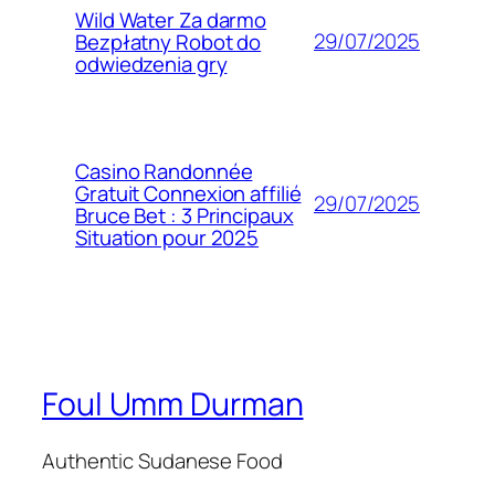
Wild Water Za darmo
29/07/2025
Bezpłatny Robot do
odwiedzenia gry
Casino Randonnée
Gratuit Connexion affilié
29/07/2025
Bruce Bet : 3 Principaux
Situation pour 2025
Foul Umm Durman
Authentic Sudanese Food