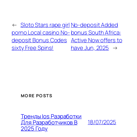
←
Sloto Stars rape girl
No-deposit Added
porno Local casino No-
bonus South Africa:
deposit Bonus Codes
Active Now offers to
sixty Free Spins!
have Jun, 2025
→
MORE POSTS
Тренды Ios Разработки
18/07/2025
Для Разработчиков В
2025 Году