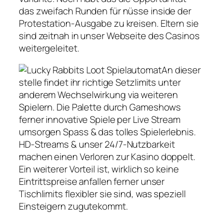
das zweifach Runden für nüsse inside der
Protestation-Ausgabe zu kreisen. Eltern sie
sind zeitnah in unser Webseite des Casinos
weitergeleitet.
An dieser
stelle findet ihr richtige Setzlimits unter
anderem Wechselwirkung via weiteren
Spielern. Die Palette durch Gameshows
ferner innovative Spiele per Live Stream
umsorgen Spass & das tolles Spielerlebnis.
HD-Streams & unser 24/7-Nutzbarkeit
machen einen Verloren zur Kasino doppelt.
Ein weiterer Vorteil ist, wirklich so keine
Eintrittspreise anfallen ferner unser
Tischlimits flexibler sie sind, was speziell
Einsteigern zugutekommt.