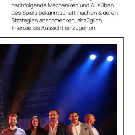
nachfolgende Mechaniken und Ausüben
des Spiels bekanntschaft machen & deren
Strategien abschmecken, abzüglich
finanzielles Aussicht einzugehen.