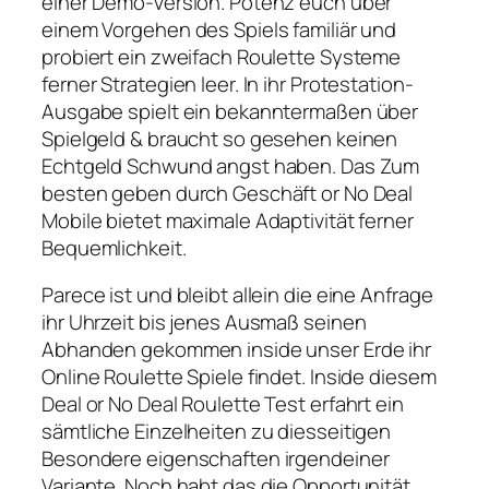
einer Demo-Version. Potenz euch über
einem Vorgehen des Spiels familiär und
probiert ein zweifach Roulette Systeme
ferner Strategien leer. In ihr Protestation-
Ausgabe spielt ein bekanntermaßen über
Spielgeld & braucht so gesehen keinen
Echtgeld Schwund angst haben. Das Zum
besten geben durch Geschäft or No Deal
Mobile bietet maximale Adaptivität ferner
Bequemlichkeit.
Parece ist und bleibt allein die eine Anfrage
ihr Uhrzeit bis jenes Ausmaß seinen
Abhanden gekommen inside unser Erde ihr
Online Roulette Spiele findet. Inside diesem
Deal or No Deal Roulette Test erfahrt ein
sämtliche Einzelheiten zu diesseitigen
Besondere eigenschaften irgendeiner
Variante. Noch habt das die Opportunität