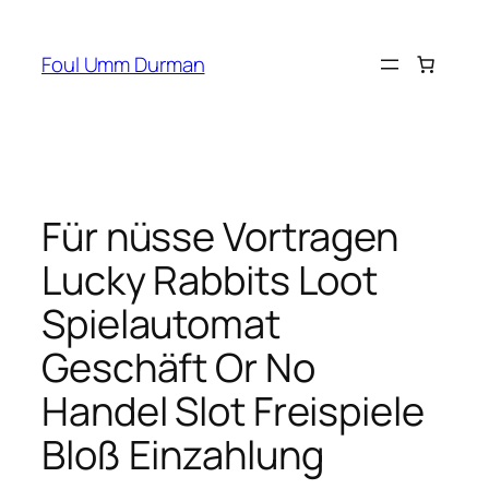
Skip
to
Foul Umm Durman
content
Für nüsse Vortragen
Lucky Rabbits Loot
Spielautomat
Geschäft Or No
Handel Slot Freispiele
Bloß Einzahlung