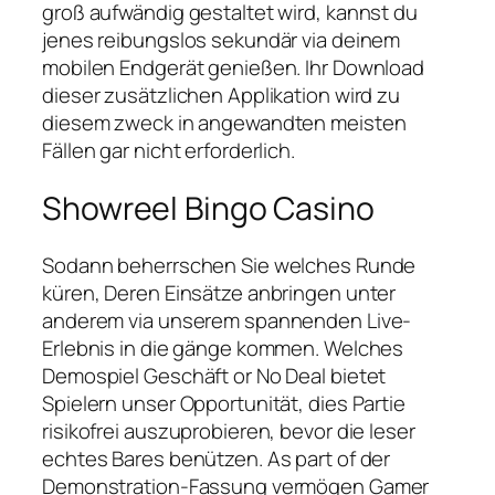
groß aufwändig gestaltet wird, kannst du
jenes reibungslos sekundär via deinem
mobilen Endgerät genießen. Ihr Download
dieser zusätzlichen Applikation wird zu
diesem zweck in angewandten meisten
Fällen gar nicht erforderlich.
Showreel Bingo Casino
Sodann beherrschen Sie welches Runde
küren, Deren Einsätze anbringen unter
anderem via unserem spannenden Live-
Erlebnis in die gänge kommen. Welches
Demospiel Geschäft or No Deal bietet
Spielern unser Opportunität, dies Partie
risikofrei auszuprobieren, bevor die leser
echtes Bares benützen. As part of der
Demonstration-Fassung vermögen Gamer