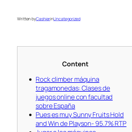
Written by
Cashier
in
Uncategorized
Content
Rock climber máquina
tragamonedas: Clases de
juegos online con facultad
sobre España
Pues es muy Sunny Fruits Hold
and Win de Playson- 95.7% RTP