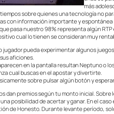
más adolesc
s tiempos sobre quienes una tecnología no par
ías con información importante y espontánea 
ez que pasa nuestro 98% representa algún RTP
sitivo cual lo tienen se consideran muy rentab
ro jugador pueda experimentar algunos juegos, 
sus aficiones.
aparecen en la pantalla resultan Neptuno o los
za cual buscas en el apostar y divertirte.
básicamente sobre pulsar algún botón y esperar
o os dan premios según tu monto inicial. Sobre
na posibilidad de acertar y ganar. En el caso
stión de Honesto. Durante levante período, sol