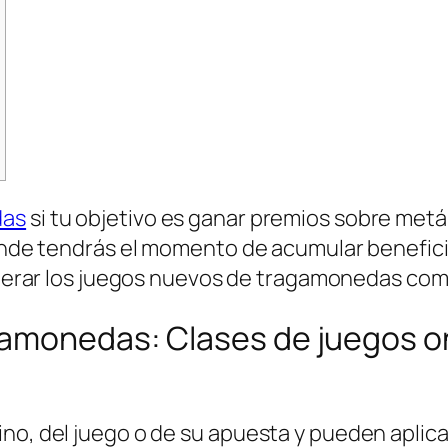
das
si tu objetivo es ganar premios sobre metál
 donde tendrás el momento de acumular benefic
liberar los juegos nuevos de tragamonedas com
amonedas: Clases de juegos on
no, del juego o de su apuesta y pueden aplica