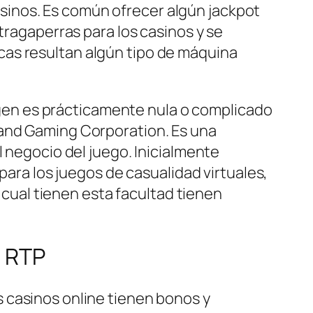
inos. Es común ofrecer algún jackpot
tragaperras para los casinos y se
cas resultan algún tipo de máquina
argen es prácticamente nula o complicado
 and Gaming Corporation. Es una
l negocio del juego. Inicialmente
para los juegos de casualidad virtuales,
s cual tienen esta facultad tienen
% RTP
s casinos online tienen bonos y