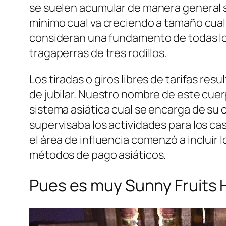
se suelen acumular de manera general 
mínimo cual va creciendo a tamaño cual l
consideran una fundamento de todas los
tragaperras de tres rodillos.
Los tiradas o giros libres de tarifas re
de jubilar. Nuestro nombre de este cue
sistema asiática cual se encarga de su 
supervisaba los actividades para los cas
el área de influencia comenzó a incluir 
métodos de pago asiáticos.
Pues es muy Sunny Fruits 