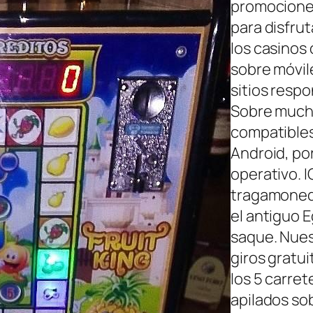
promociones
para disfrut
los casinos
sobre móvile
sitios respo
Sobre mucho
compatibles
Android, por
operativo. I
tragamoneda
el antiguo 
saque. Nues
giros gratu
los 5 carret
apilados so