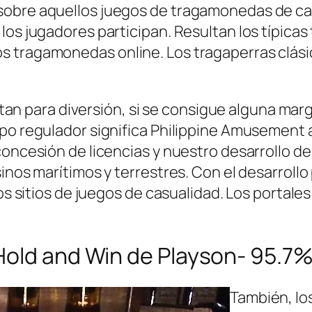
sobre aquellos juegos de tragamonedas de cas
os jugadores participan. Resultan los típicas 
 tragamonedas online. Los tragaperras clási
sultan para diversión, si se consigue alguna m
rpo regulador significa Philippine Amusement
concesión de licencias y nuestro desarrollo de
inos marítimos y terrestres. Con el desarrollo 
los sitios de juegos de casualidad. Los portale
Hold and Win de Playson- 95.7
También, lo