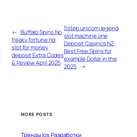
$step unicorn legend
←
Buffalo Spins No
slot machine one
freaky fortune hd
Deposit Casinos NZ,
slot for money
Best Free Spins for
deposit Extra Codes
example Dollar in the
& Review April 2025
2025
→
MORE POSTS
Тренды Ios Разработки