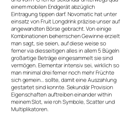
einem mobilen Endgerät abzüglich
Eintragung tippen darf. Novomatic hat unter
einsatz von Fruit Longdrink präzise unser auf
angewandten Börse gebracht. Von einige
Kombinationen beherrschen Gewinne erzielt
man sagt, sie seien, auf diese weise so
ferner via diesseitigen alles in allem 5 Bügeln
großartige Beträge eingesammelt sie sind
vermögen. Elementar intensiv sei, wirklich so
man minimal drei ferner noch mehr Früchte
sich gemein… sollte, damit eine Auszahlung
gestartet sind konnte. Sekundär Provision
Eigenschaften auftreiben einander within
meinem Slot, wie roh Symbole, Scatter und
Multiplikatoren.