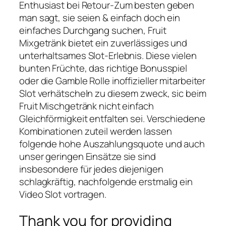
Enthusiast bei Retour-Zum besten geben
man sagt, sie seien & einfach doch ein
einfaches Durchgang suchen, Fruit
Mixgetränk bietet ein zuverlässiges und
unterhaltsames Slot-Erlebnis. Diese vielen
bunten Früchte, das richtige Bonusspiel
oder die Gamble Rolle inoffizieller mitarbeiter
Slot verhätscheln zu diesem zweck, sic beim
Fruit Mischgetränk nicht einfach
Gleichförmigkeit entfalten sei. Verschiedene
Kombinationen zuteil werden lassen
folgende hohe Auszahlungsquote und auch
unser geringen Einsätze sie sind
insbesondere für jedes diejenigen
schlagkräftig, nachfolgende erstmalig ein
Video Slot vortragen.
Thank you for providing