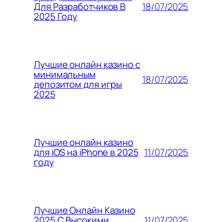
18/07/2025
Для Разработчиков В
2025 Году
Лучшие онлайн казино с
минимальным
18/07/2025
депозитом для игры
2025
Лучшие онлайн казино
11/07/2025
для iOS на iPhone в 2025
году
Лучшие Онлайн Казино
11/07/2025
2025 С Высокими