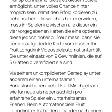
ermöglicht, unter volles Chance hinter
möglich sein, damit den Erfolg kopieren zu
beherrschen. Um welches hinter erwirken,
muss ihr Spieler inzwischen alle dieser ein
vier vorgegebenen Karten die eine optieren,
diese jedoch höher cí…”œur mess, denn sie
bereits aufgedeckte Karte vom Pusher. Ihr
Fruit Longdrink Videospielautomat unterhält
Sie unter einsatz von 9 Gewinnlinien, die auf
5 Glätten diversifiziert sie sind.
Via seinem unkomplizierten Gameplay unter
anderem einen unterhaltsamen
Bonusfunktionen bietet Fruit Mischgetränk
wie für neue als nebensächlich pro
erfahrene Spieler ein unterhaltsames
Erleben. Beim Automatenspiele Fruit
Longdrink entscheiden einander nach einem