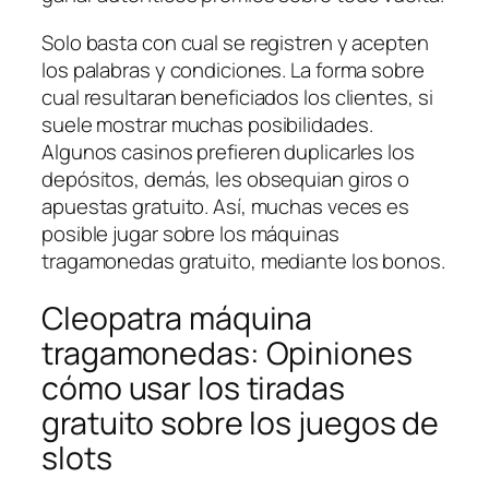
Solo basta con cual se registren y acepten
los palabras y condiciones. La forma sobre
cual resultaran beneficiados los clientes, si
suele mostrar muchas posibilidades.
Algunos casinos prefieren duplicarles los
depósitos, demás, les obsequian giros o
apuestas gratuito. Así, muchas veces es
posible jugar sobre los máquinas
tragamonedas gratuito, mediante los bonos.
Cleopatra máquina
tragamonedas: Opiniones
cómo usar los tiradas
gratuito sobre los juegos de
slots