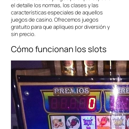
el detalle los normas, los clases y las
características especiales de aquellos
juegos de casino. Ofrecemos juegos
gratuito para que apliques por diversión y
sin precio.
Cómo funcionan los slots