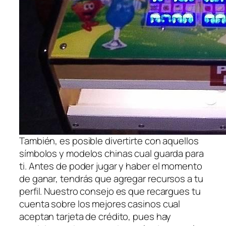
También, es posible divertirte con aquellos
símbolos y modelos chinas cual guarda para
ti. Antes de poder jugar y haber el momento
de ganar, tendrás que agregar recursos a tu
perfil. Nuestro consejo es que recargues tu
cuenta sobre los mejores casinos cual
aceptan tarjeta de crédito, pues hay