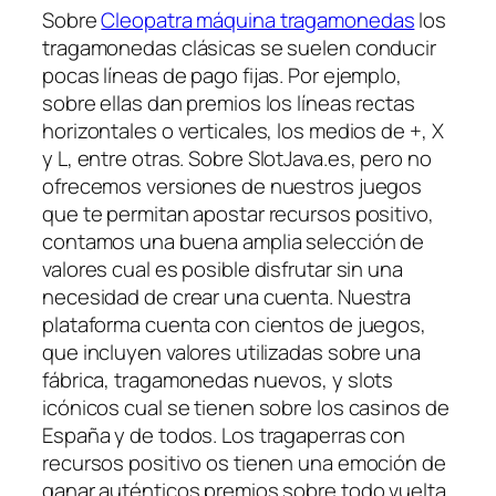
Sobre
Cleopatra máquina tragamonedas
los
tragamonedas clásicas se suelen conducir
pocas líneas de pago fijas. Por ejemplo,
sobre ellas dan premios los líneas rectas
horizontales o verticales, los medios de +, X
y L, entre otras.
Sobre SlotJava.es, pero no
ofrecemos versiones de nuestros juegos
que te permitan apostar recursos positivo,
contamos una buena amplia selección de
valores cual es posible disfrutar sin una
necesidad de crear una cuenta. Nuestra
plataforma cuenta con cientos de juegos,
que incluyen valores utilizadas sobre una
fábrica, tragamonedas nuevos, y slots
icónicos cual se tienen sobre los casinos de
España y de todos. Los tragaperras con
recursos positivo os tienen una emoción de
ganar auténticos premios sobre todo vuelta.