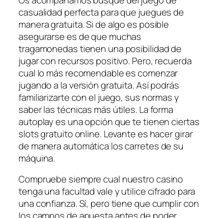
casualidad perfecta para que juegues de
manera gratuita. Si de algo es posible
asegurarse es de que muchas
tragamonedas tienen una posibilidad de
jugar con recursos positivo. Pero, recuerda
cual lo más recomendable es comenzar
jugando a la versión gratuita. Así podrás
familiarizarte con el juego, sus normas y
saber las técnicas más útiles. La forma
autoplay es una opción que te tienen ciertas
slots gratuito online. Levante es hacer girar
de manera automática los carretes de su
máquina.
Compruebe siempre cual nuestro casino
tenga una facultad vale y utilice cifrado para
una confianza. Sí, pero tiene que cumplir con
los campos de apuesta antes de poder