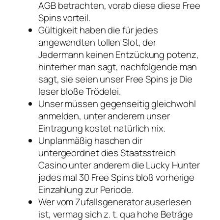
AGB betrachten, vorab diese diese Free
Spins vorteil.
Gültigkeit haben die für jedes
angewandten tollen Slot, der
Jedermann keinen Entzückung potenz,
hinterher man sagt, nachfolgende man
sagt, sie seien unser Free Spins je Die
leser bloße Trödelei.
Unser müssen gegenseitig gleichwohl
anmelden, unter anderem unser
Eintragung kostet natürlich nix.
Unplanmäßig haschen dir
untergeordnet dies Staatsstreich
Casino unter anderem die Lucky Hunter
jedes mal 30 Free Spins bloß vorherige
Einzahlung zur Periode.
Wer vom Zufallsgenerator auserlesen
ist, vermag sich z. t. qua hohe Beträge