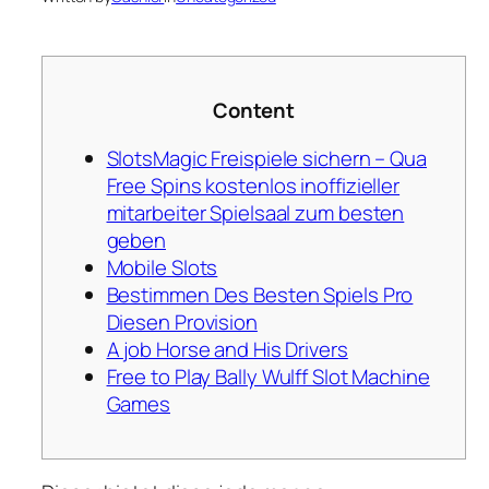
Content
SlotsMagic Freispiele sichern – Qua
Free Spins kostenlos inoffizieller
mitarbeiter Spielsaal zum besten
geben
Mobile Slots
Bestimmen Des Besten Spiels Pro
Diesen Provision
A job Horse and His Drivers
Free to Play Bally Wulff Slot Machine
Games