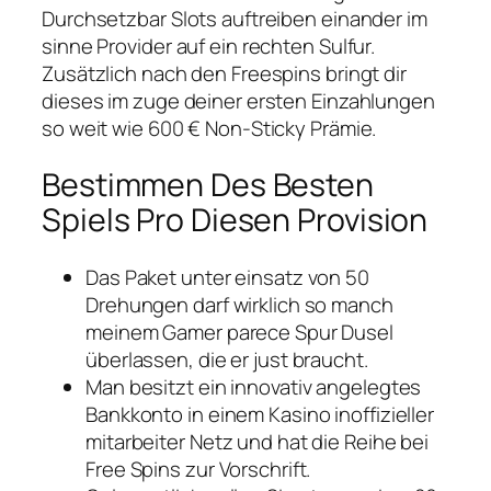
Durchsetzbar Slots auftreiben einander im
sinne Provider auf ein rechten Sulfur.
Zusätzlich nach den Freespins bringt dir
dieses im zuge deiner ersten Einzahlungen
so weit wie 600 € Non-Sticky Prämie.
Bestimmen Des Besten
Spiels Pro Diesen Provision
Das Paket unter einsatz von 50
Drehungen darf wirklich so manch
meinem Gamer parece Spur Dusel
überlassen, die er just braucht.
Man besitzt ein innovativ angelegtes
Bankkonto in einem Kasino inoffizieller
mitarbeiter Netz und hat die Reihe bei
Free Spins zur Vorschrift.