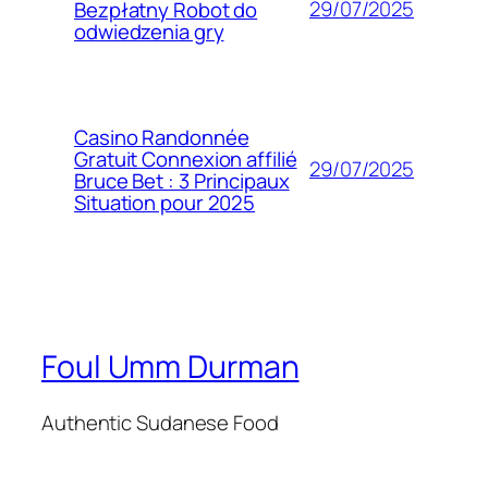
29/07/2025
Bezpłatny Robot do
odwiedzenia gry
Casino Randonnée
Gratuit Connexion affilié
29/07/2025
Bruce Bet : 3 Principaux
Situation pour 2025
Foul Umm Durman
Authentic Sudanese Food