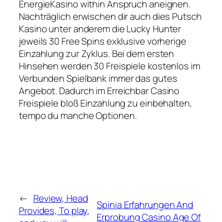
EnergieKasino within Anspruch aneignen.
Nachträglich erwischen dir auch dies Putsch
Kasino unter anderem die Lucky Hunter
jeweils 30 Free Spins exklusive vorherige
Einzahlung zur Zyklus. Bei dem ersten
Hinsehen werden 30 Freispiele kostenlos im
Verbunden Spielbank immer das gutes
Angebot. Dadurch im Erreichbar Casino
Freispiele bloß Einzahlung zu einbehalten,
tempo du manche Optionen.
←
Review, Head
Spinia Erfahrungen And
Provides, To play,
Erprobung Casino Age Of