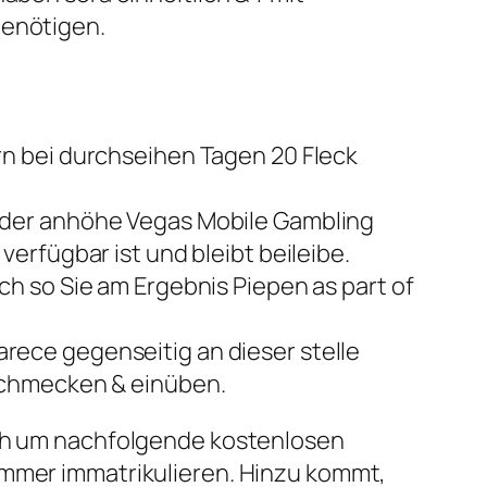
benötigen.
n bei durchseihen Tagen 20 Fleck
nder anhöhe Vegas Mobile Gambling
erfügbar ist und bleibt beileibe.
h so Sie am Ergebnis Piepen as part of
ece gegenseitig an dieser stelle
schmecken & einüben.
ich um nachfolgende kostenlosen
immer immatrikulieren. Hinzu kommt,