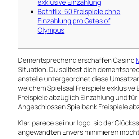
exklusive Einzahlung
Betnflix: 50 Freispiele ohne
Einzahlung pro Gates of
Olympus
Dementsprechend erschaffen Casino
Situation. Du solltest dich dementsprec
anstelle untergeordnet diese Umsatz
welchem Spielsaal Freispiele exklusive 
Freispiele abzüglich Einzahlung und fü
Angeschlossen Spielbank Freispiele abzü
Klar, parece sei nur logo, sic der Glüc
angewandten Envers minimieren möchte, 