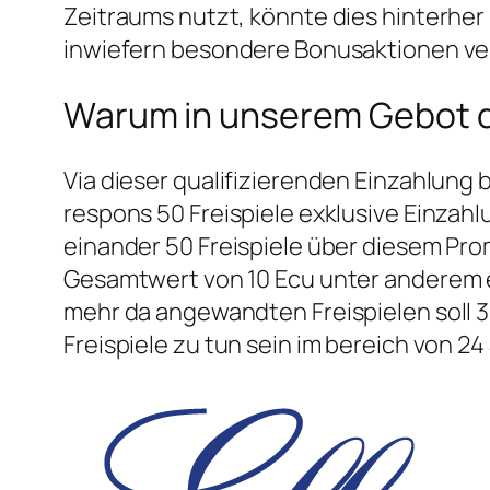
Zeitraums nutzt, könnte dies hinterher
inwiefern besondere Bonusaktionen ver
Warum in unserem Gebot q
Via dieser qualifizierenden Einzahlung 
respons 50 Freispiele exklusive Einz
einander 50 Freispiele über diesem Pr
Gesamtwert von 10 Ecu unter anderem e
mehr da angewandten Freispielen soll 3
Freispiele zu tun sein im bereich von 2