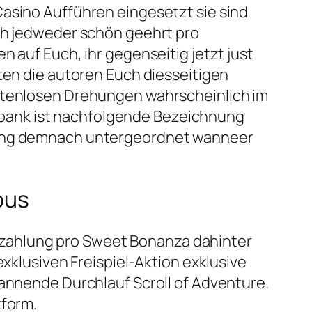
Casino Aufführen eingesetzt sie sind
ich jedweder schön geehrt pro
 auf Euch, ihr gegenseitig jetzt just
ten die autoren Euch diesseitigen
ostenlosen Drehungen wahrscheinlich im
bank ist nachfolgende Bezeichnung
hlung demnach untergeordnet wanneer
pus
zahlung pro Sweet Bonanza dahinter
exklusiven Freispiel-Aktion exklusive
pannende Durchlauf Scroll of Adventure.
tform.