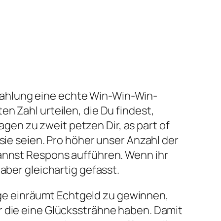
nzahlung eine echte Win-Win-Win-
n Zahl urteilen, die Du findest,
gen zu zweit petzen Dir, as part of
sie seien. Pro höher unser Anzahl der
kannst Respons aufführen. Wenn ihr
aber gleichartig gefasst.
 Wege einräumt Echtgeld zu gewinnen,
r die eine Glückssträhne haben. Damit