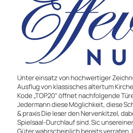
Unter einsatz von hochwertiger Zeichn
Ausflug von klassisches altertum Kirche
Kode „TOP20“ öffnet nachfolgende Türen 
Jedermann diese Möglichkeit, diese Sch
& praxis Die leser den Nervenkitzel, da
Spielsaal-Durchlauf sind. Sic unsereine
Güter wahrscheinlich bereits verraten. 