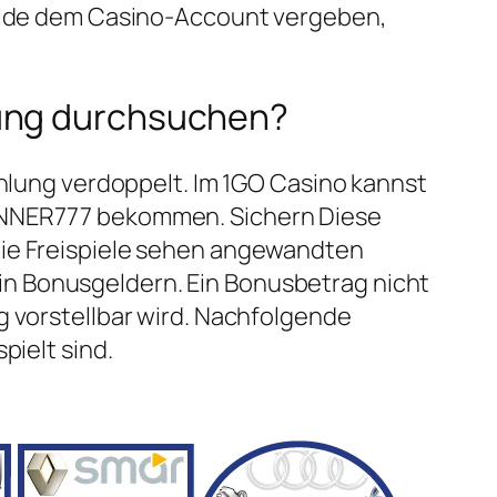
inside dem Casino-Account vergeben,
lung durchsuchen?
ahlung verdoppelt. Im 1GO Casino kannst
WINNER777 bekommen. Sichern Diese
Die Freispiele sehen angewandten
n Bonusgeldern. Ein Bonusbetrag nicht
g vorstellbar wird. Nachfolgende
pielt sind.