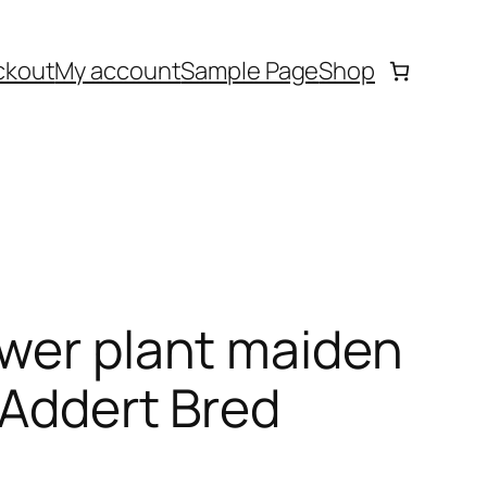
ckout
My account
Sample Page
Shop
ower plant maiden
o Addert Bred