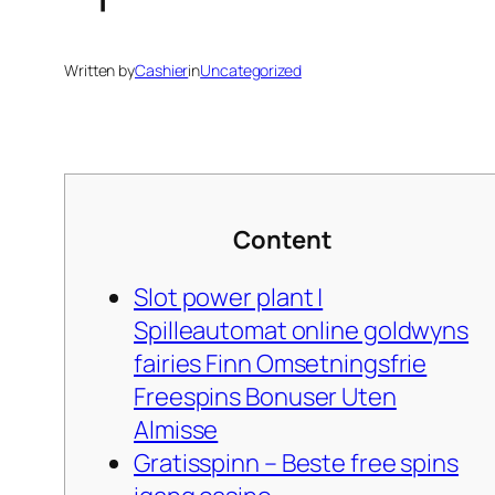
Written by
Cashier
in
Uncategorized
Content
Slot power plant |
Spilleautomat online goldwyns
fairies Finn Omsetningsfrie
Freespins Bonuser Uten
Almisse
Gratisspinn – Beste free spins