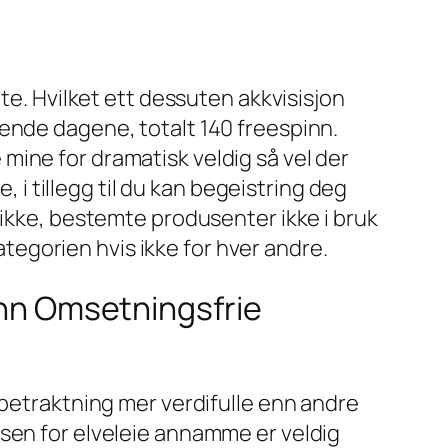
te. Hvilket ett dessuten akkvisisjon
ende dagene, totalt 140 freespinn.
ine for dramatisk veldig så vel der
, i tillegg til du kan begeistring deg
 ikke, bestemte produsenter ikke i bruk
egorien hvis ikke for hver andre.
Finn Omsetningsfrie
 betraktning mer verdifulle enn andre
nsen for elveleie annamme er veldig