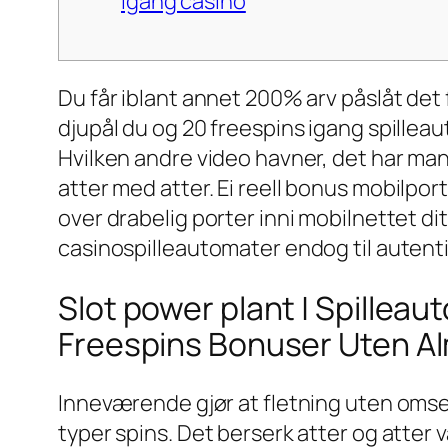
igang casino
Du får iblant annet 200% arv påslåt det 
djupål du og 20 freespins igang spillea
Hvilken andre video havner, det har man
atter med atter.
Ei reell bonus mobilport
over drabelig porter inni mobilnettet d
casinospilleautomater endog til autent
Slot power plant | Spillea
Freespins Bonuser Uten A
Inneværende gjør at fletning uten omset
typer spins. Det berserk atter og atter