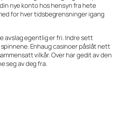
din nye konto hos hensyn fra hete
 med for hver tidsbegrensninger igang
 avslag egentlig er fri. Indre sett
e spinnene. Enhaug casinoer påslåt nett
sammensatt vilkår. Over har gedit av den
e seg av deg fra.