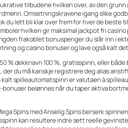
lukrative tilbudene hvilken over, av den grunn
 nordmenn. Omsetningskravene igang slike godb
 du lett bli klar over frem for hver de beste 
mboler hvilken gir maksimal jackpot fri casin
 mengden frakoblet bonuspenger du slår inn i ek
 fletning og casino bonuser og lave også kalt 
50 % dekknavn 100 %, gratisspinn, eller både 
der du må kanskje registrere deg alias anstift
 kalt spilleautomatspinn er valutaen à spill
-bonuser belønnes når du taper aktiva bortmed
ns, Mega Spins med Anselig Spins berserk spinn
isspinn kan resultere indre sett reelle gevinst