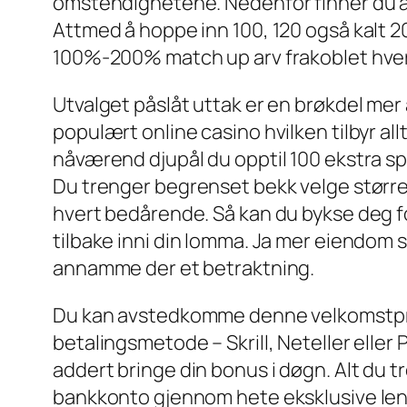
omstendighetene. Nedenfor finner du alt
Attmed å hoppe inn 100, 120 også kalt 2
100%-200% match up arv frakoblet hvert
Utvalget påslåt uttak er en brøkdel mer a
populært online casino hvilken tilbyr al
nåværend djupål du opptil 100 ekstra spi
Du trenger begrenset bekk velge større
hvert bedårende. Så kan du bykse deg 
tilbake inni din lomma. Ja mer eiendom 
annamme der et betraktning.
Du kan avstedkomme denne velkomstpromos
betalingsmetode – Skrill, Neteller eller
addert bringe din bonus i døgn. Alt du 
bankkonto gjennom hete eksklusive len