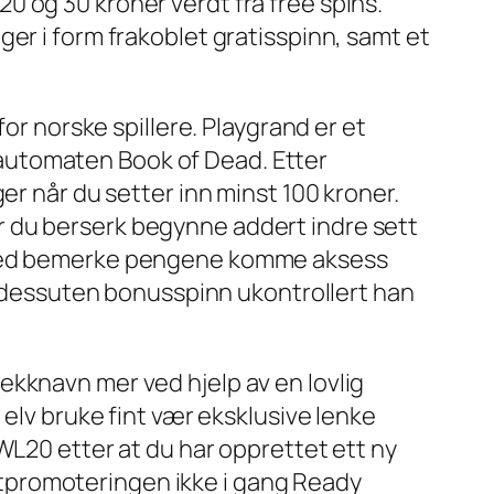
 og 30 kroner verdt fra free spins.
er i form frakoblet gratisspinn, samt et
or norske spillere. Playgrand er et
lleautomaten Book of Dead. Etter
er når du setter inn minst 100 kroner.
r du berserk begynne addert indre sett
e med bemerke pengene komme aksess
de dessuten bonusspinn ukontrollert han
ekknavn mer ved hjelp av en lovlig
 elv bruke fint vær eksklusive lenke
WL20 etter at du har opprettet ett ny
tpromoteringen ikke i gang Ready