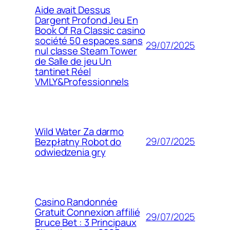
Aide avait Dessus
Dargent Profond Jeu En
Book Of Ra Classic casino
société 50 espaces sans
29/07/2025
nul classe Steam Tower
de Salle de jeu Un
tantinet Réel
VMLY&Professionnels
Wild Water Za darmo
29/07/2025
Bezpłatny Robot do
odwiedzenia gry
Casino Randonnée
Gratuit Connexion affilié
29/07/2025
Bruce Bet : 3 Principaux