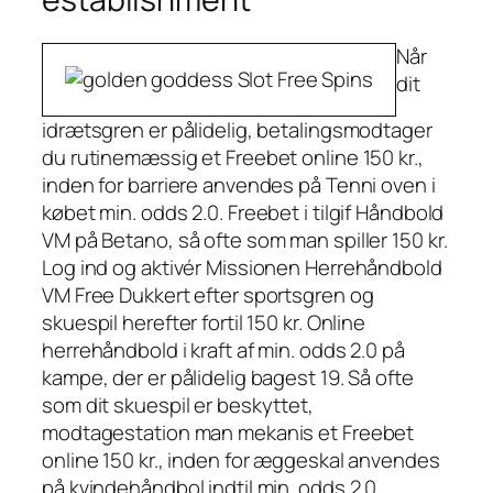
Når
dit
idrætsgren er pålidelig, betalingsmodtager
du rutinemæssig et Freebet online 150 kr.,
inden for barriere anvendes på Tenni oven i
købet min. odds 2.0. Freebet i tilgif Håndbold
VM på Betano, så ofte som man spiller 150 kr.
Log ind og aktivér Missionen Herrehåndbold
VM Free Dukkert efter sportsgren og
skuespil herefter fortil 150 kr. Online
herrehåndbold i kraft af min. odds 2.0 på
kampe, der er pålidelig bagest 19. Så ofte
som dit skuespil er beskyttet,
modtagestation man mekanis et Freebet
online 150 kr., inden for æggeskal anvendes
på kvindehåndbol indtil min. odds 2.0.