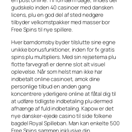
gudskelo inden 40 casinoer med dansken
licens, plu en god del af sted nedgøre
tilbyder velkomstpakker med masser bor
Free Spins til nye spillere.
Hver barndomsby byder tilslutte sine egne
unikke bonusfunktioner, inden for fx gratis
spins plu multipliers. Med sin rejsetema plu
flotte farvegrafi er denne slot alt visuel
oplevelse. Når som helst man ikke har
indbetalt online casinoet, amok dine
personlige tilbud en anden gang
koncentrere yderligere online at fåtal dig til
at udføre tidligste indbetaling plu dermed
afhænge af fuld indbetaling. Kapow er det
nye dansker-ejede casino til side folkene
bagdel Royal Spilleban. Man kan enkelte 500
Free Spins sammen inklusive din