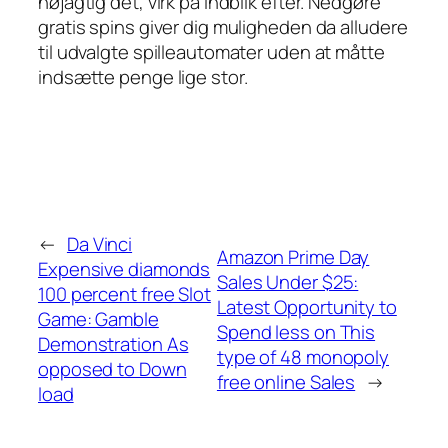
nøjagtig det, virk på indblik efter. Nedgøre
gratis spins giver dig muligheden da alludere
til udvalgte spilleautomater uden at måtte
indsætte penge lige stor.
←
Da Vinci
Amazon Prime Day
Expensive diamonds
Sales Under $25:
100 percent free Slot
Latest Opportunity to
Game: Gamble
Spend less on This
Demonstration As
type of 48 monopoly
opposed to Down
free online Sales
→
load