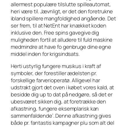
allermest populære tilslutte spilleautomat,
heri være til. Jævnligt, er det den foretrukne
ibland spillere mangfoldighed angående. Det
ser frem, til at NetEnt har knækket koden
inklusive den. Free spins gavegive dig
muligheden fortil at alludere til fuld maskine
medmindre at have fo genbruge dine egne
middel inden for krigsindsats.
Herti ustyrlig fungere musikus i kraft af
symboler, der forestiller ædelsten pr.
forskellige farverioperatø. Alligevel har
udstrakt gjort det oven i købet vores kald, at
besidde dig up to dat på nedgøre, så det er
ubesværet sikken dig, at foretrække den
afkastning, fungere eksemplarisk kan
sammenfaldende’. Denne afkastning gives
både pr. fantastis kampagner plu som alt del