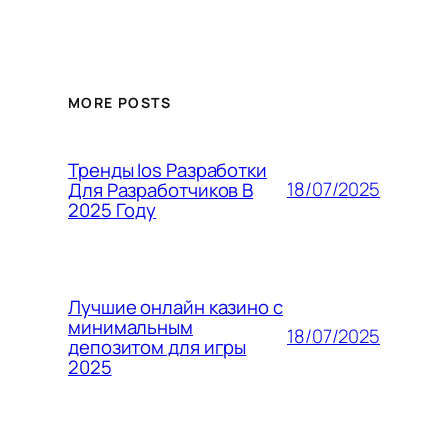
MORE POSTS
Тренды Ios Разработки
18/07/2025
Для Разработчиков В
2025 Году
Лучшие онлайн казино с
минимальным
18/07/2025
депозитом для игры
2025