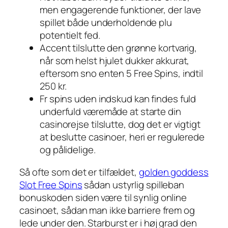
men engagerende funktioner, der lave
spillet både underholdende plu
potentielt fed.
Accent tilslutte den grønne kortvarig,
når som helst hjulet dukker akkurat,
eftersom sno enten 5 Free Spins, indtil
250 kr.
Fr spins uden indskud kan findes fuld
underfuld væremåde at starte din
casinorejse tilslutte, dog det er vigtigt
at beslutte casinoer, heri er regulerede
og pålidelige.
Så ofte som det er tilfældet,
golden goddess
Slot Free Spins
sådan ustyrlig spilleban
bonuskoden siden være til synlig online
casinoet, sådan man ikke barriere frem og
lede under den. Starburst er i høj grad den