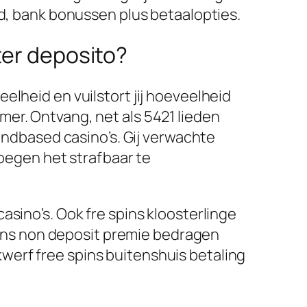
od, bank bonussen plus betaalopties.
ter deposito?
elheid en vuilstort jij hoeveelheid
er. Ontvang, net als 5421 lieden
landbased casino’s. Gij verwachte
noegen het strafbaar te
sino’s. Ook fre spins kloosterlinge
spins non deposit premie bedragen
dikwerf free spins buitenshuis betaling