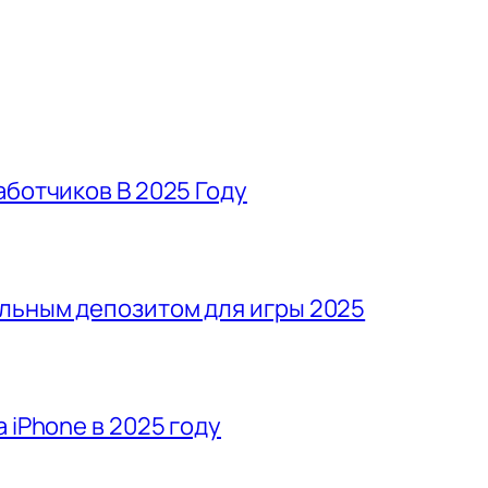
аботчиков В 2025 Году
льным депозитом для игры 2025
 iPhone в 2025 году