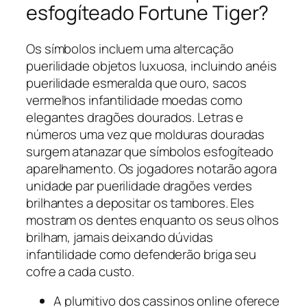
esfogíteado Fortune Tiger?
Os símbolos incluem uma altercação
puerilidade objetos luxuosa, incluindo anéis
puerilidade esmeralda que ouro, sacos
vermelhos infantilidade moedas como
elegantes dragões dourados. Letras e
números uma vez que molduras douradas
surgem atanazar que símbolos esfogíteado
aparelhamento. Os jogadores notarão agora
unidade par puerilidade dragões verdes
brilhantes a depositar os tambores. Eles
mostram os dentes enquanto os seus olhos
brilham, jamais deixando dúvidas
infantilidade como defenderão briga seu
cofre a cada custo.
A plumitivo dos cassinos online oferece