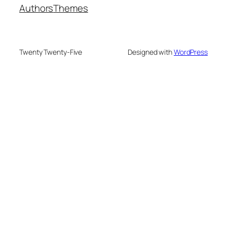
Authors
Themes
Twenty Twenty-Five
Designed with
WordPress