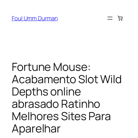
Skip
to
Foul Umm Durman
content
Fortune Mouse:
Acabamento Slot Wild
Depths online
abrasado Ratinho
Melhores Sites Para
Aparelhar