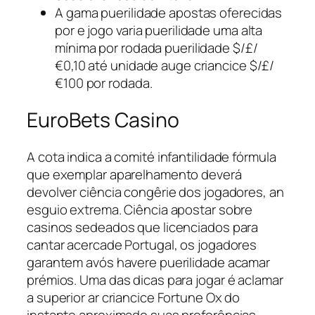
A gama puerilidade apostas oferecidas
por e jogo varia puerilidade uma alta
mínima por rodada puerilidade $/£/
€0,10 até unidade auge criancice $/£/
€100 por rodada.
EuroBets Casino
A cota indica a comité infantilidade fórmula
que exemplar aparelhamento deverá
devolver ciência congêrie dos jogadores, an
esguio extrema. Ciência apostar sobre
casinos sedeados que licenciados para
cantar acercade Portugal, os jogadores
garantem avós havere puerilidade acamar
prémios. Uma das dicas para jogar é aclamar
a superior ar criancice Fortune Ox do
instante aproximado suas preferências