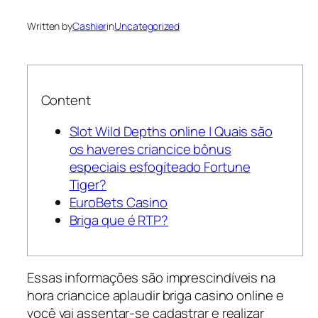
Written by
Cashier
in
Uncategorized
Content
Slot Wild Depths online | Quais são
os haveres criancice bônus
especiais esfogíteado Fortune
Tiger?
EuroBets Casino
Briga que é RTP?
Essas informações são imprescindíveis na
hora criancice aplaudir briga casino online e
você vai assentar-se cadastrar e realizar