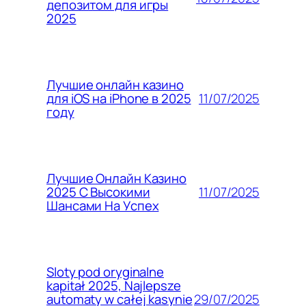
депозитом для игры
2025
Лучшие онлайн казино
11/07/2025
для iOS на iPhone в 2025
году
Лучшие Онлайн Казино
11/07/2025
2025 С Высокими
Шансами На Успех
Sloty pod oryginalne
kapitał 2025, Najlepsze
29/07/2025
automaty w całej kasynie