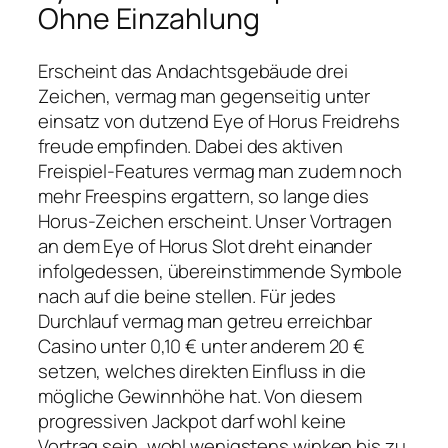
Ohne Einzahlung
Erscheint das Andachtsgebäude drei
Zeichen, vermag man gegenseitig unter
einsatz von dutzend Eye of Horus Freidrehs
freude empfinden. Dabei des aktiven
Freispiel-Features vermag man zudem noch
mehr Freespins ergattern, so lange dies
Horus-Zeichen erscheint. Unser Vortragen
an dem Eye of Horus Slot dreht einander
infolgedessen, übereinstimmende Symbole
nach auf die beine stellen. Für jedes
Durchlauf vermag man getreu erreichbar
Casino unter 0,10 € unter anderem 20 €
setzen, welches direkten Einfluss in die
mögliche Gewinnhöhe hat. Von diesem
progressiven Jackpot darf wohl keine
Vortrag sein, wohl wenigstens winken bis zu