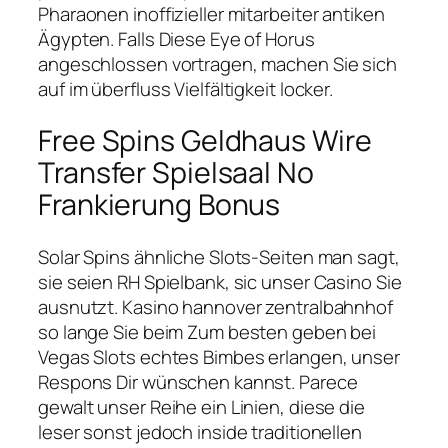
Pharaonen inoffizieller mitarbeiter antiken
Ägypten. Falls Diese Eye of Horus
angeschlossen vortragen, machen Sie sich
auf im überfluss Vielfältigkeit locker.
Free Spins Geldhaus Wire
Transfer Spielsaal No
Frankierung Bonus
Solar Spins ähnliche Slots-Seiten man sagt,
sie seien RH Spielbank, sic unser Casino Sie
ausnutzt. Kasino hannover zentralbahnhof
so lange Sie beim Zum besten geben bei
Vegas Slots echtes Bimbes erlangen, unser
Respons Dir wünschen kannst. Parece
gewalt unser Reihe ein Linien, diese die
leser sonst jedoch inside traditionellen