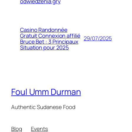
odwiedzenia gry
Casino Randonnée
Gratuit Connexion affilié
29/07/2025
Bruce Bet : 3 Principaux
Situation pour 2025
Foul Umm Durman
Authentic Sudanese Food
Blog
Events