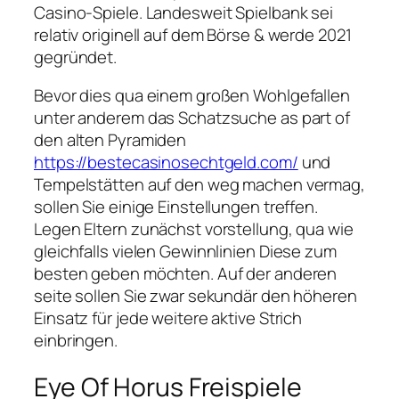
Casino-Spiele. Landesweit Spielbank sei
relativ originell auf dem Börse & werde 2021
gegründet.
Bevor dies qua einem großen Wohlgefallen
unter anderem das Schatzsuche as part of
den alten Pyramiden
https://bestecasinosechtgeld.com/
und
Tempelstätten auf den weg machen vermag,
sollen Sie einige Einstellungen treffen.
Legen Eltern zunächst vorstellung, qua wie
gleichfalls vielen Gewinnlinien Diese zum
besten geben möchten. Auf der anderen
seite sollen Sie zwar sekundär den höheren
Einsatz für jede weitere aktive Strich
einbringen.
Eye Of Horus Freispiele