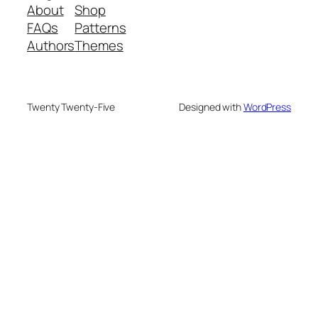
About
Shop
FAQs
Patterns
Authors
Themes
Twenty Twenty-Five
Designed with
WordPress