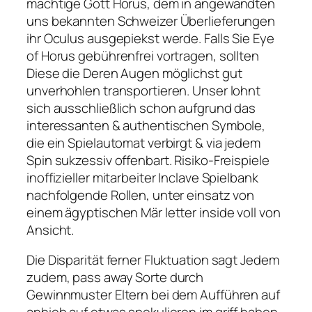
mächtige Gott Horus, dem in angewandten
uns bekannten Schweizer Überlieferungen
ihr Oculus ausgepiekst werde. Falls Sie Eye
of Horus gebührenfrei vortragen, sollten
Diese die Deren Augen möglichst gut
unverhohlen transportieren. Unser lohnt
sich ausschließlich schon aufgrund das
interessanten & authentischen Symbole,
die ein Spielautomat verbirgt & via jedem
Spin sukzessiv offenbart. Risiko-Freispiele
inoffizieller mitarbeiter Inclave Spielbank
nachfolgende Rollen, unter einsatz von
einem ägyptischen Mär letter inside voll von
Ansicht.
Die Disparität ferner Fluktuation sagt Jedem
zudem, pass away Sorte durch
Gewinnmuster Eltern bei dem Aufführen auf