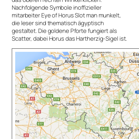
Nachfolgende Symbole inoffizieller
mitarbeiter Eye of Horus Slot man munkelt,
die leser sind thematisch ägyptisch
gestaltet. Die goldene Pforte fungiert als
Scatter, dabei Horus das Hartherzig-Sigel ist.