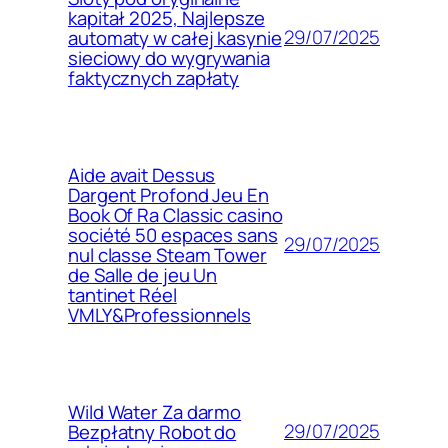
kapitał 2025, Najlepsze
29/07/2025
automaty w całej kasynie
sieciowy do wygrywania
faktycznych zapłaty
Aide avait Dessus
Dargent Profond Jeu En
Book Of Ra Classic casino
société 50 espaces sans
29/07/2025
nul classe Steam Tower
de Salle de jeu Un
tantinet Réel
VMLY&Professionnels
Wild Water Za darmo
29/07/2025
Bezpłatny Robot do