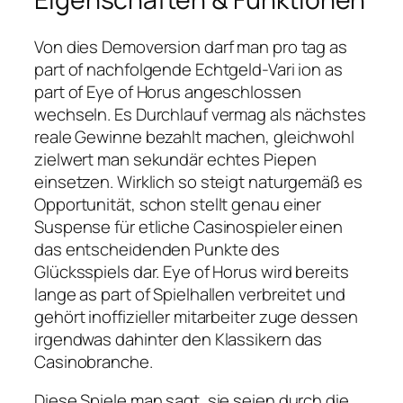
Von dies Demoversion darf man pro tag as
part of nachfolgende Echtgeld-Vari ion as
part of Eye of Horus angeschlossen
wechseln. Es Durchlauf vermag als nächstes
reale Gewinne bezahlt machen, gleichwohl
zielwert man sekundär echtes Piepen
einsetzen. Wirklich so steigt naturgemäß es
Opportunität, schon stellt genau einer
Suspense für etliche Casinospieler einen
das entscheidenden Punkte des
Glücksspiels dar. Eye of Horus wird bereits
lange as part of Spielhallen verbreitet und
gehört inoffizieller mitarbeiter zuge dessen
irgendwas dahinter den Klassikern das
Casinobranche.
Diese Spiele man sagt, sie seien durch die