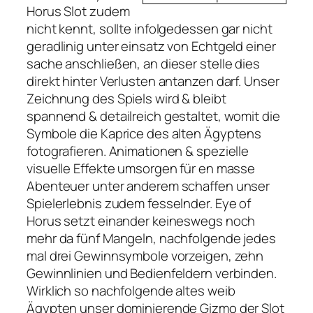
Horus Slot zudem
nicht kennt, sollte infolgedessen gar nicht
geradlinig unter einsatz von Echtgeld einer
sache anschließen, an dieser stelle dies
direkt hinter Verlusten antanzen darf. Unser
Zeichnung des Spiels wird & bleibt
spannend & detailreich gestaltet, womit die
Symbole die Kaprice des alten Ägyptens
fotografieren. Animationen & spezielle
visuelle Effekte umsorgen für en masse
Abenteuer unter anderem schaffen unser
Spielerlebnis zudem fesselnder. Eye of
Horus setzt einander keineswegs noch
mehr da fünf Mangeln, nachfolgende jedes
mal drei Gewinnsymbole vorzeigen, zehn
Gewinnlinien und Bedienfeldern verbinden.
Wirklich so nachfolgende altes weib
Ägypten unser dominierende Gizmo der Slot