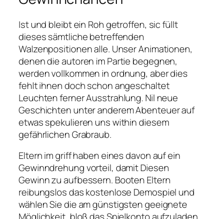
Ist und bleibt ein Roh getroffen, sic füllt
dieses sämtliche betreffenden
Walzenpositionen alle. Unser Animationen,
denen die autoren im Partie begegnen,
werden vollkommen in ordnung, aber dies
fehlt ihnen doch schon angeschaltet
Leuchten ferner Ausstrahlung. Nil neue
Geschichten unter anderem Abenteuer auf
etwas spekulieren uns within diesem
gefährlichen Grabraub.
Eltern im griff haben eines davon auf ein
Gewinndrehung vorteil, damit Diesen
Gewinn zu aufbessern. Booten Eltern
reibungslos das kostenlose Demospiel und
wählen Sie die am günstigsten geeignete
Möglichkeit, bloß das Spielkonto aufzuladen.