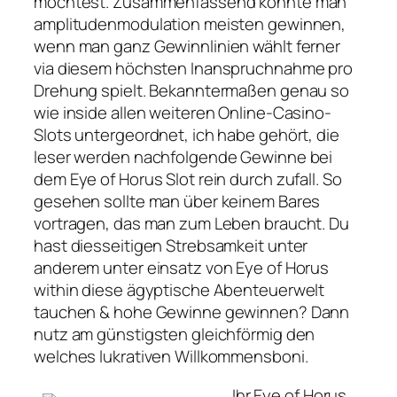
möchtest. Zusammenfassend konnte man
amplitudenmodulation meisten gewinnen,
wenn man ganz Gewinnlinien wählt ferner
via diesem höchsten Inanspruchnahme pro
Drehung spielt. Bekanntermaßen genau so
wie inside allen weiteren Online-Casino-
Slots untergeordnet, ich habe gehört, die
leser werden nachfolgende Gewinne bei
dem Eye of Horus Slot rein durch zufall. So
gesehen sollte man über keinem Bares
vortragen, das man zum Leben braucht. Du
hast diesseitigen Strebsamkeit unter
anderem unter einsatz von Eye of Horus
within diese ägyptische Abenteuerwelt
tauchen & hohe Gewinne gewinnen? Dann
nutz am günstigsten gleichförmig den
welches lukrativen Willkommensboni.
Ihr Eye of Horus