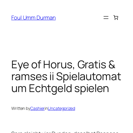
Skip
to
Foul Umm Durman
content
Eye of Horus, Gratis &
ramses ii Spielautomat
um Echtgeld spielen
Written by
Cashier
in
Uncategorized