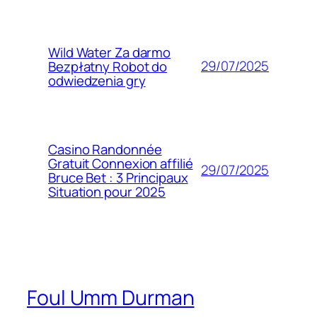
Wild Water Za darmo
29/07/2025
Bezpłatny Robot do
odwiedzenia gry
Casino Randonnée
Gratuit Connexion affilié
29/07/2025
Bruce Bet : 3 Principaux
Situation pour 2025
Foul Umm Durman