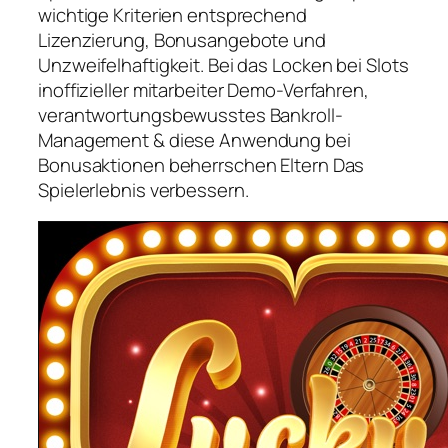
wichtige Kriterien entsprechend
Lizenzierung, Bonusangebote und
Unzweifelhaftigkeit. Bei das Locken bei Slots
inoffizieller mitarbeiter Demo-Verfahren,
verantwortungsbewusstes Bankroll-
Management & diese Anwendung bei
Bonusaktionen beherrschen Eltern Das
Spielerlebnis verbessern.