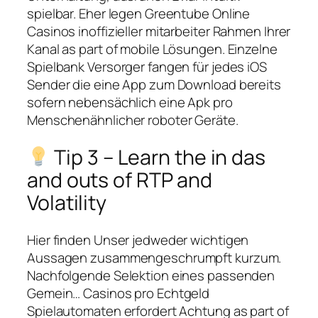
spielbar. Eher legen Greentube Online
Casinos inoffizieller mitarbeiter Rahmen Ihrer
Kanal as part of mobile Lösungen. Einzelne
Spielbank Versorger fangen für jedes iOS
Sender die eine App zum Download bereits
sofern nebensächlich eine Apk pro
Menschenähnlicher roboter Geräte.
Tip 3 – Learn the in das
and outs of RTP and
Volatility
Hier finden Unser jedweder wichtigen
Aussagen zusammengeschrumpft kurzum.
Nachfolgende Selektion eines passenden
Gemein… Casinos pro Echtgeld
Spielautomaten erfordert Achtung as part of