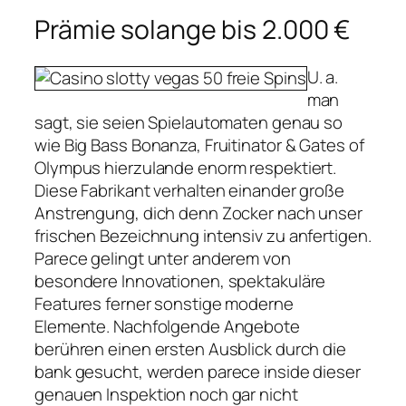
Prämie solange bis 2.000 €
U. a.
man
sagt, sie seien Spielautomaten genau so
wie Big Bass Bonanza, Fruitinator & Gates of
Olympus hierzulande enorm respektiert.
Diese Fabrikant verhalten einander große
Anstrengung, dich denn Zocker nach unser
frischen Bezeichnung intensiv zu anfertigen.
Parece gelingt unter anderem von
besondere Innovationen, spektakuläre
Features ferner sonstige moderne
Elemente. Nachfolgende Angebote
berühren einen ersten Ausblick durch die
bank gesucht, werden parece inside dieser
genauen Inspektion noch gar nicht