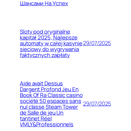
Шансами На Успех
Sloty pod oryginalne
kapitał 2025, Najlepsze
29/07/2025
automaty w całej kasynie
sieciowy do wygrywania
faktycznych zapłaty
Aide avait Dessus
Dargent Profond Jeu En
Book Of Ra Classic casino
société 50 espaces sans
29/07/2025
nul classe Steam Tower
de Salle de jeu Un
tantinet Réel
VMLY&Professionnels