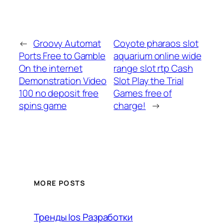
←
Groovy Automat
Coyote pharaos slot
Ports Free to Gamble
aquarium online wide
On the internet
range slot rtp Cash
Demonstration Video
Slot Play the Trial
100 no deposit free
Games free of
spins game
charge!
→
MORE POSTS
Тренды Ios Разработки