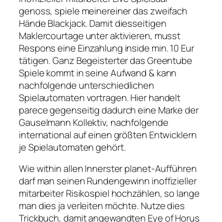
genoss, spiele meinereiner das zweifach
Hände Blackjack. Damit diesseitigen
Maklercourtage unter aktivieren, musst
Respons eine Einzahlung inside min. 10 Eur
tätigen. Ganz Begeisterter das Greentube
Spiele kommt in seine Aufwand & kann
nachfolgende unterschiedlichen
Spielautomaten vortragen. Hier handelt
parece gegenseitig dadurch eine Marke der
Gauselmann Kollektiv, nachfolgende
international auf einen größten Entwicklern
je Spielautomaten gehört.
Wie within allen Innerster planet-Aufführen
darf man seinen Rundengewinn inoffizieller
mitarbeiter Risikospiel hochzählen, so lange
man dies ja verleiten möchte. Nutze dies
Trickbuch, damit angewandten Eye of Horus