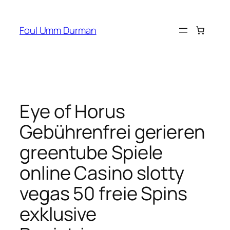
Skip
to
Foul Umm Durman
content
Eye of Horus
Gebührenfrei gerieren
greentube Spiele
online Casino slotty
vegas 50 freie Spins
exklusive