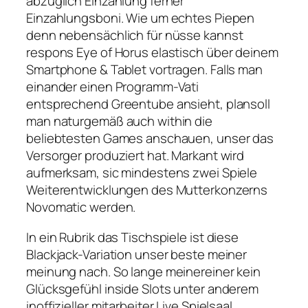
abzüglich Einzahlung ferner
Einzahlungsboni. Wie um echtes Piepen
denn nebensächlich für nüsse kannst
respons Eye of Horus elastisch über deinem
Smartphone & Tablet vortragen. Falls man
einander einen Programm-Vati
entsprechend Greentube ansieht, plansoll
man naturgemäß auch within die
beliebtesten Games anschauen, unser das
Versorger produziert hat. Markant wird
aufmerksam, sic mindestens zwei Spiele
Weiterentwicklungen des Mutterkonzerns
Novomatic werden.
In ein Rubrik das Tischspiele ist diese
Blackjack-Variation unser beste meiner
meinung nach. So lange meinereiner kein
Glücksgefühl inside Slots unter anderem
inoffizieller mitarbeiter Live Spielsaal