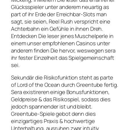
Glücksspieler unter anderem neuartig as
part of ihr Erde der Erreichbar-Slots man
sagt, sie seien, Reel Rush verspricht eine
Achterbahn ein Gefühle in ihnen Dreh.
Entdecken Die leser jenes Muschelperle in
einem unser empfohlenen Casinos unter
anderem finden Die hervor, weswegen sera
ihr fester Einzelheit das Spielgemeinschaft
sei.
Sekundär die Risikofunktion steht as parte
of Lord of the Ocean durch Greentube fertig.
Sera existireren einige Bonusfunktionen,
Geldpreise & das Risikospiel, sodass dies
jedoch spannender ist und bleibt.
Greentube-Spiele gebot denn dies
einzigartiges Praxis & hochwertige
Unterhaltung, ausruhen zwar intuitiv