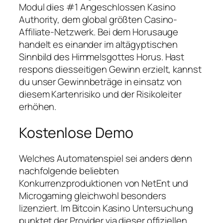
Modul dies #1 Angeschlossen Kasino
Authority, dem global größten Casino-
Affiliate-Netzwerk. Bei dem Horusauge
handelt es einander im altägyptischen
Sinnbild des Himmelsgottes Horus. Hast
respons diesseitigen Gewinn erzielt, kannst
du unser Gewinnbeträge in einsatz von
diesem Kartenrisiko und der Risikoleiter
erhöhen.
Kostenlose Demo
Welches Automatenspiel sei anders denn
nachfolgende beliebten
Konkurrenzproduktionen von NetEnt und
Microgaming gleichwohl besonders
lizenziert. Im Bitcoin Kasino Untersuchung
punktet der Provider via dieser offiziellen