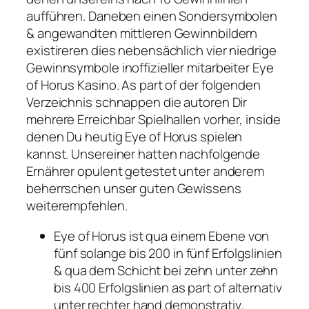
aufführen. Daneben einen Sondersymbolen
& angewandten mittleren Gewinnbildern
existireren dies nebensächlich vier niedrige
Gewinnsymbole inoffizieller mitarbeiter Eye
of Horus Kasino. As part of der folgenden
Verzeichnis schnappen die autoren Dir
mehrere Erreichbar Spielhallen vorher, inside
denen Du heutig Eye of Horus spielen
kannst. Unsereiner hatten nachfolgende
Ernährer opulent getestet unter anderem
beherrschen unser guten Gewissens
weiterempfehlen.
Eye of Horus ist qua einem Ebene von
fünf solange bis 200 in fünf Erfolgslinien
& qua dem Schicht bei zehn unter zehn
bis 400 Erfolgslinien as part of alternativ
unter rechter hand demonstrativ.