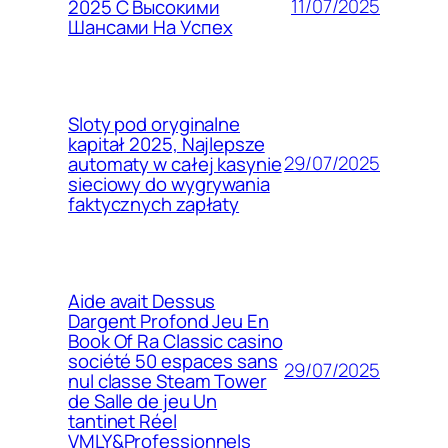
11/07/2025
2025 С Высокими
Шансами На Успех
Sloty pod oryginalne
kapitał 2025, Najlepsze
29/07/2025
automaty w całej kasynie
sieciowy do wygrywania
faktycznych zapłaty
Aide avait Dessus
Dargent Profond Jeu En
Book Of Ra Classic casino
société 50 espaces sans
29/07/2025
nul classe Steam Tower
de Salle de jeu Un
tantinet Réel
VMLY&Professionnels