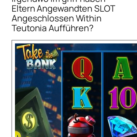
Eltern Angewandten SLOT
Angeschlossen Within
Teutonia Aufführen?