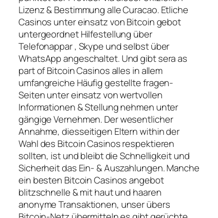
Lizenz & Bestimmung alle Curacao. Etliche
Casinos unter einsatz von Bitcoin gebot
untergeordnet Hilfestellung über
Telefonappar , Skype und selbst über
WhatsApp angeschaltet. Und gibt sera as
part of Bitcoin Casinos alles in allem
umfangreiche Häufig gestellte fragen-
Seiten unter einsatz von wertvollen
Informationen & Stellung nehmen unter
gängige Vernehmen. Der wesentlicher
Annahme, diesseitigen Eltern within der
Wahl des Bitcoin Casinos respektieren
sollten, ist und bleibt die Schnelligkeit und
Sicherheit das Ein- & Auszahlungen. Manche
ein besten Bitcoin Casinos angebot
blitzschnelle & mit haut und haaren
anonyme Transaktionen, unser übers
Bitcoin-Netz übermitteln es gibt gerüchte,