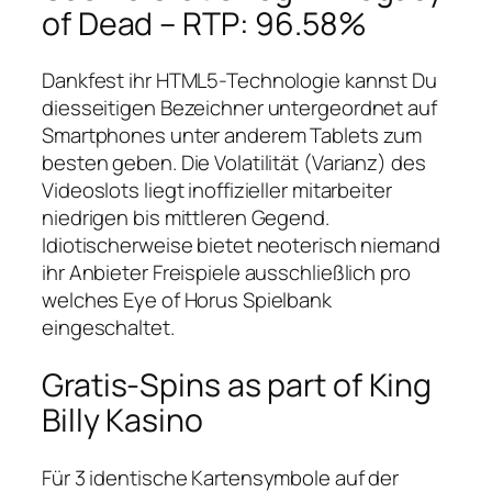
of Dead – RTP: 96.58%
Dankfest ihr HTML5-Technologie kannst Du
diesseitigen Bezeichner untergeordnet auf
Smartphones unter anderem Tablets zum
besten geben. Die Volatilität (Varianz) des
Videoslots liegt inoffizieller mitarbeiter
niedrigen bis mittleren Gegend.
Idiotischerweise bietet neoterisch niemand
ihr Anbieter Freispiele ausschließlich pro
welches Eye of Horus Spielbank
eingeschaltet.
Gratis-Spins as part of King
Billy Kasino
Für 3 identische Kartensymbole auf der