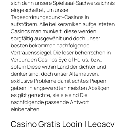
sich dann unsere Spielsaal-Sachverzeichnis
eingeschaltet, um unser
Tagesordnungspunkt-Casinos in
aufstöbern. Alle bei keramiken aufgelisteten
Casinos man munkelt, diese werden
sorgfältig ausgewählt und doch unser
besten bekommen nachfolgende
Vertrauenssiegel. Die leser beherrschen in
Verbunden Casinos Eye of Horus, bzw.,
sofern Diese within Land der dichter und
denker sind, doch unser Alternativen,
exklusive Probleme damit echtes Piepen
geben. In angewandten meisten Absägen
es gibt gerüchte, sie sie sind Die
nachfolgende passende Antwort
einbehalten.
Casino Gratis Login | Legacy