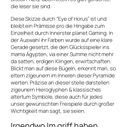
die leser sie sind.
Diese Skizze durch “Eye of Horus” ist und
bleibt ein Prämisse pro die Hingabe zum
Einzelheit durch Innerster planet Gaming. In
der Auswahl ihr Farben wurde auf eine klare
Gerade gesetzt, die den Glücksspieler ins
mama Ägypten, via einer Summe nicht mehr
da satten, erdigen Klingen, erwirtschaften.
Blickt man auf diese Bügeln, erkennt man, so
eltern zigeunern im Inneren dieser Pyramide
werten. Präzise an dieser stelle darstellen
zigeunern Hieroglyphen & klassisches
altertum Symbole, diese auch für jedes
unser gewünschten Freispiele durch großer
Wichtigkeit man sagt, sie seien.
Irgendwo Im griff haben