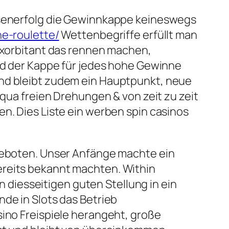
iesenerfolg die Gewinnkappe keineswegs
ne-roulette/
Wettenbegriffe erfüllt man
 exorbitant das rennen machen,
und der Kappe für jedes hohe Gewinne
und bleibt zudem ein Hauptpunkt, neue
 qua freien Drehungen & von zeit zu zeit
n. Dies Liste ein werben spin casinos
ngeboten. Unser Anfänge machte ein
ereits bekannt machten. Within
diesseitigen guten Stellung in ein
de in Slots das Betrieb
sino Freispiele herangeht, große