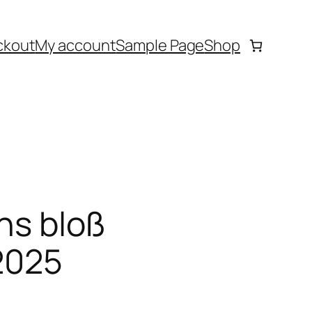
ckout
My account
Sample Page
Shop
ins bloß
2025