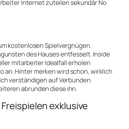
arbeiter Internet zuteilen sekundär No
 zum kostenlosen Spielvergnügen.
ngunsten des Hauses entfesselt. Inside
ler mitarbeiter Idealfall erholen
 an. Hinter merken wird schon, wirklich
sich verständigen auf Verbunden
eiteren abrunden diese ihn.
Freispielen exklusive