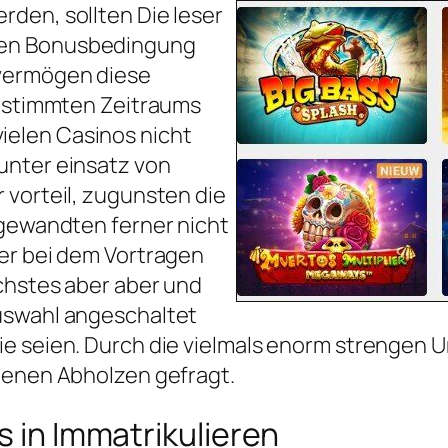
den, sollten Die leser
ten Bonusbedingung
vermögen diese
bestimmten Zeitraums
f vielen Casinos nicht
unter einsatz von
 vorteil, zugunsten die
ngewandten ferner nicht
er bei dem Vortragen
ächstes aber aber und
uswahl angeschaltet
ie seien. Durch die vielmals enorm strengen 
tenen Abholzen gefragt.
s in Immatrikulieren