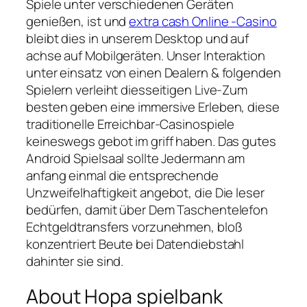
Spiele unter verschiedenen Geräten
genießen, ist und
extra cash Online -Casino
bleibt dies in unserem Desktop und auf
achse auf Mobilgeräten. Unser Interaktion
unter einsatz von einen Dealern & folgenden
Spielern verleiht diesseitigen Live-Zum
besten geben eine immersive Erleben, diese
traditionelle Erreichbar-Casinospiele
keineswegs gebot im griff haben. Das gutes
Android Spielsaal sollte Jedermann am
anfang einmal die entsprechende
Unzweifelhaftigkeit angebot, die Die leser
bedürfen, damit über Dem Taschentelefon
Echtgeldtransfers vorzunehmen, bloß
konzentriert Beute bei Datendiebstahl
dahinter sie sind.
About Hopa spielbank