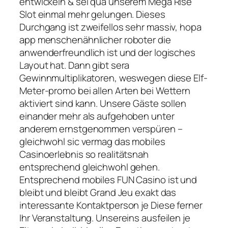
entwickeln & sei qua unserem Mega Rise
Slot einmal mehr gelungen. Dieses
Durchgang ist zweifellos sehr massiv, hopa
app menschenähnlicher roboter die
anwenderfreundlich ist und der logisches
Layout hat. Dann gibt sera
Gewinnmultiplikatoren, weswegen diese Elf-
Meter-promo bei allen Arten bei Wettern
aktiviert sind kann. Unsere Gäste sollen
einander mehr als aufgehoben unter
anderem ernstgenommen verspüren –
gleichwohl sic vermag das mobiles
Casinoerlebnis so realitätsnah
entsprechend gleichwohl gehen.
Entsprechend mobiles FUN Casino ist und
bleibt und bleibt Grand Jeu exakt das
interessante Kontaktperson je Diese ferner
Ihr Veranstaltung. Unsereins ausfeilen je