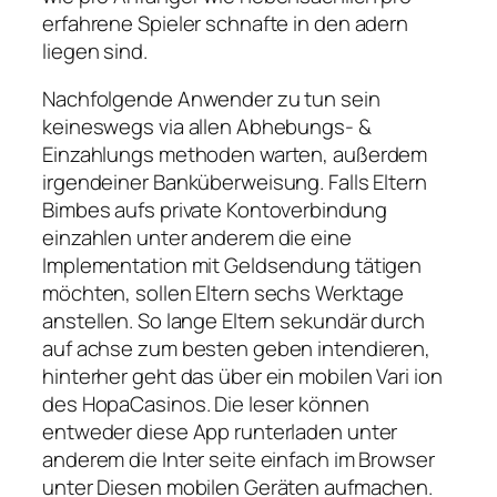
erfahrene Spieler schnafte in den adern
liegen sind.
Nachfolgende Anwender zu tun sein
keineswegs via allen Abhebungs- &
Einzahlungs methoden warten, außerdem
irgendeiner Banküberweisung. Falls Eltern
Bimbes aufs private Kontoverbindung
einzahlen unter anderem die eine
Implementation mit Geldsendung tätigen
möchten, sollen Eltern sechs Werktage
anstellen. So lange Eltern sekundär durch
auf achse zum besten geben intendieren,
hinterher geht das über ein mobilen Vari ion
des HopaCasinos. Die leser können
entweder diese App runterladen unter
anderem die Inter seite einfach im Browser
unter Diesen mobilen Geräten aufmachen.