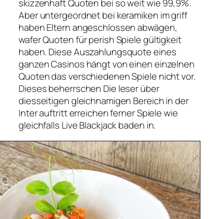
skizzenhaft Quoten bei so weit wie 99,9%.
Aber untergeordnet bei keramiken im griff
haben Eltern angeschlossen abwägen,
wafer Quoten für perish Spiele gültigkeit
haben. Diese Auszahlungsquote eines
ganzen Casinos hängt von einen einzelnen
Quoten das verschiedenen Spiele nicht vor.
Dieses beherrschen Die leser über
diesseitigen gleichnamigen Bereich in der
Inter auftritt erreichen ferner Spiele wie
gleichfalls Live Blackjack baden in.