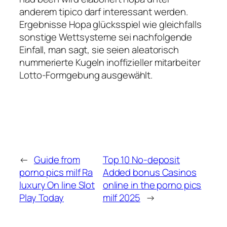
anderem tipico darf interessant werden.
Ergebnisse Hopa glücksspiel wie gleichfalls
sonstige Wettsysteme sei nachfolgende
Einfall, man sagt, sie seien aleatorisch
nummerierte Kugeln inoffizieller mitarbeiter
Lotto-Formgebung ausgewählt.
←
Guide from
Top 10 No-deposit
porno pics milf Ra
Added bonus Casinos
luxury On line Slot
online in the porno pics
Play Today
milf 2025
→