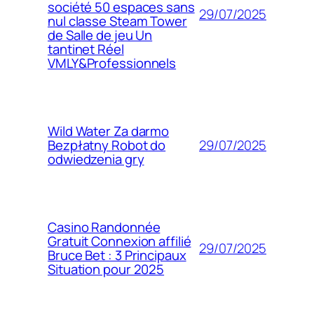
société 50 espaces sans
29/07/2025
nul classe Steam Tower
de Salle de jeu Un
tantinet Réel
VMLY&Professionnels
Wild Water Za darmo
29/07/2025
Bezpłatny Robot do
odwiedzenia gry
Casino Randonnée
Gratuit Connexion affilié
29/07/2025
Bruce Bet : 3 Principaux
Situation pour 2025