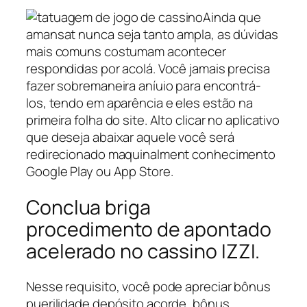
Ainda que
amansat nunca seja tanto ampla, as dúvidas
mais comuns costumam acontecer
respondidas por acolá. Você jamais precisa
fazer sobremaneira aníuio para encontrá-
los, tendo em aparência e eles estão na
primeira folha do site. Alto clicar no aplicativo
que deseja abaixar aquele você será
redirecionado maquinalment conhecimento
Google Play ou App Store.
Conclua briga
procedimento de apontado
acelerado no cassino IZZI.
Nesse requisito, você pode apreciar bônus
puerilidade depósito acorde, bônus