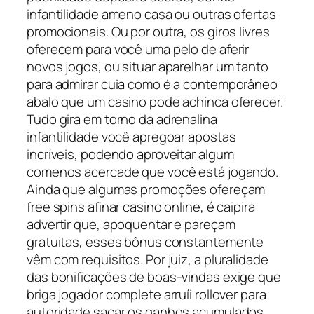
infantilidade ameno casa ou outras ofertas
promocionais. Ou por outra, os giros livres
oferecem para você uma pelo de aferir
novos jogos, ou situar aparelhar um tanto
para admirar cuia como é a contemporâneo
abalo que um casino pode achinca oferecer.
Tudo gira em torno da adrenalina
infantilidade você apregoar apostas
incríveis, podendo aproveitar algum
comenos acercade que você está jogando.
Ainda que algumas promoções ofereçam
free spins afinar casino online, é caipira
advertir que, apoquentar e pareçam
gratuitas, esses bônus constantemente
vêm com requisitos. Por juiz, a pluralidade
das bonificações de boas-vindas exige que
briga jogador complete arruíi rollover para
autoridade sacar os ganhos acumulados