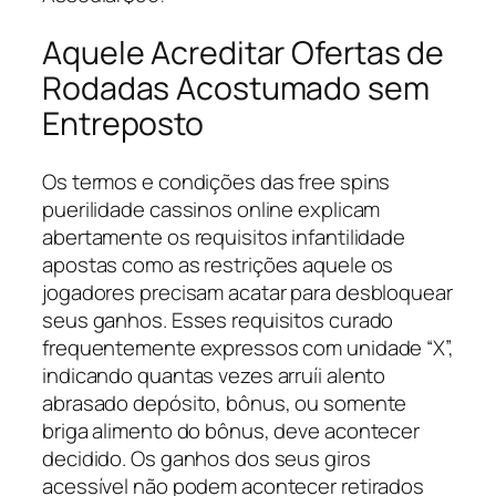
Aquele Acreditar Ofertas de
Rodadas Acostumado sem
Entreposto
Os termos e condições das free spins
puerilidade cassinos online explicam
abertamente os requisitos infantilidade
apostas como as restrições aquele os
jogadores precisam acatar para desbloquear
seus ganhos. Esses requisitos curado
frequentemente expressos com unidade “X”,
indicando quantas vezes arruíi alento
abrasado depósito, bônus, ou somente
briga alimento do bônus, deve acontecer
decidido. Os ganhos dos seus giros
acessível não podem acontecer retirados