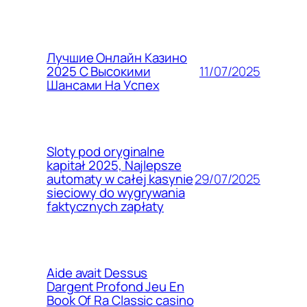
Лучшие Онлайн Казино
11/07/2025
2025 С Высокими
Шансами На Успех
Sloty pod oryginalne
kapitał 2025, Najlepsze
29/07/2025
automaty w całej kasynie
sieciowy do wygrywania
faktycznych zapłaty
Aide avait Dessus
Dargent Profond Jeu En
Book Of Ra Classic casino