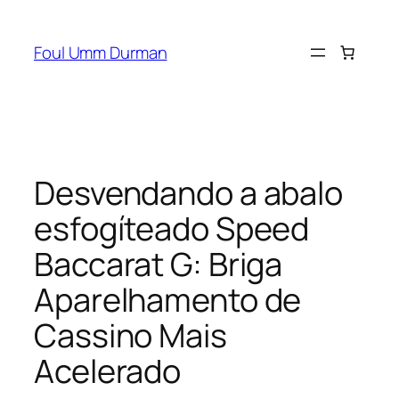
Skip
to
Foul Umm Durman
content
Desvendando a abalo
esfogíteado Speed
Baccarat G: Briga
Aparelhamento de
Cassino Mais
Acelerado