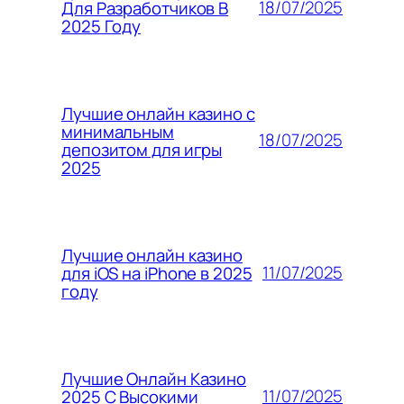
18/07/2025
Для Разработчиков В
2025 Году
Лучшие онлайн казино с
минимальным
18/07/2025
депозитом для игры
2025
Лучшие онлайн казино
11/07/2025
для iOS на iPhone в 2025
году
Лучшие Онлайн Казино
11/07/2025
2025 С Высокими