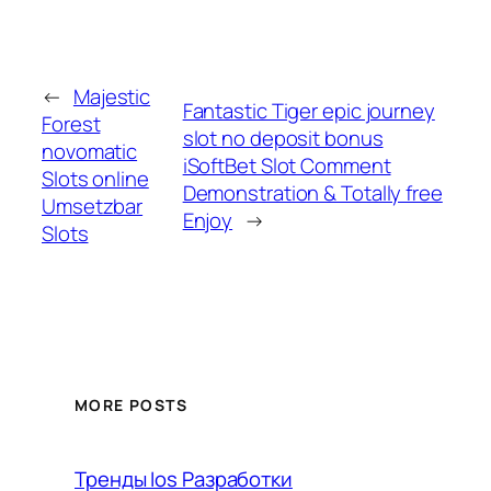
←
Majestic
Fantastic Tiger epic journey
Forest
slot no deposit bonus
novomatic
iSoftBet Slot Comment
Slots online
Demonstration & Totally free
Umsetzbar
Enjoy
→
Slots
MORE POSTS
Тренды Ios Разработки