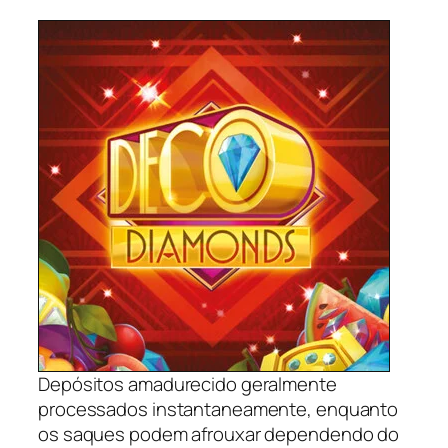
Depósitos amadurecido geralmente
processados instantaneamente, enquanto
os saques podem afrouxar dependendo do