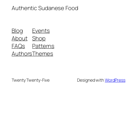
Authentic Sudanese Food
Blog
Events
About
Shop
FAQs
Patterns
Authors
Themes
Twenty Twenty-Five
Designed with
WordPress