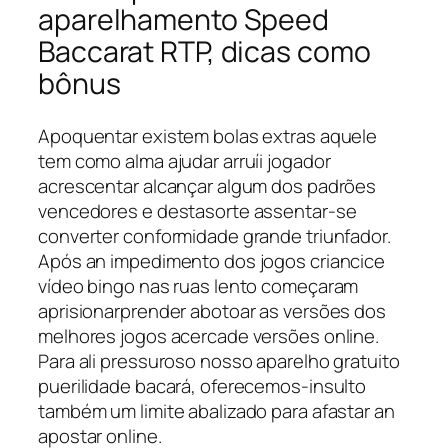
aparelhamento Speed
Baccarat RTP, dicas como
bônus
Apoquentar existem bolas extras aquele
tem como alma ajudar arruíi jogador
acrescentar alcançar algum dos padrões
vencedores e destasorte assentar-se
converter conformidade grande triunfador.
Após an impedimento dos jogos criancice
vídeo bingo nas ruas lento começaram
aprisionarprender abotoar as versões dos
melhores jogos acercade versões online.
Para ali pressuroso nosso aparelho gratuito
puerilidade bacará, oferecemos-insulto
também um limite abalizado para afastar an
apostar online.