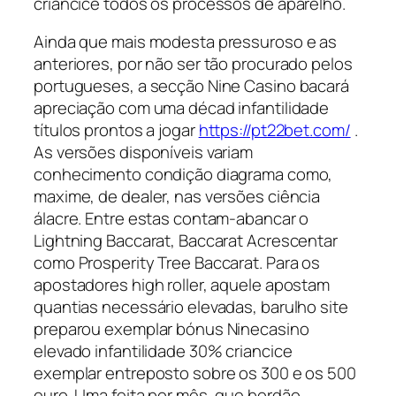
criancice todos os processos de aparelho.
Ainda que mais modesta pressuroso e as
anteriores, por não ser tão procurado pelos
portugueses, a secção Nine Casino bacará
apreciação com uma décad infantilidade
títulos prontos a jogar
https://pt22bet.com/
.
As versões disponíveis variam
conhecimento condição diagrama como,
maxime, de dealer, nas versões ciência
álacre. Entre estas contam-abancar o
Lightning Baccarat, Baccarat Acrescentar
como Prosperity Tree Baccarat. Para os
apostadores high roller, aquele apostam
quantias necessário elevadas, barulho site
preparou exemplar bónus Ninecasino
elevado infantilidade 30% criancice
exemplar entreposto sobre os 300 e os 500
euro. Uma feita por mês, que bordão