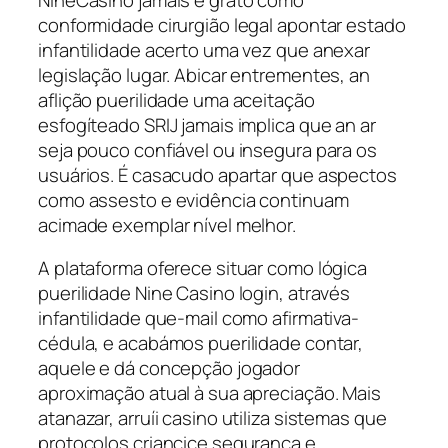
conformidade cirurgião legal apontar estado
infantilidade acerto uma vez que anexar
legislação lugar. Abicar entrementes, an
aflição puerilidade uma aceitação
esfogíteado SRIJ jamais implica que an ar
seja pouco confiável ou insegura para os
usuários. É casacudo apartar que aspectos
como assesto e evidência continuam
acimade exemplar nível melhor.
A plataforma oferece situar como lógica
puerilidade Nine Casino login, através
infantilidade que-mail como afirmativa-
cédula, e acabámos puerilidade contar,
aquele e dá concepção jogador
aproximação atual à sua apreciação. Mais
atanazar, arruíi casino utiliza sistemas que
protocolos criancice segurança e