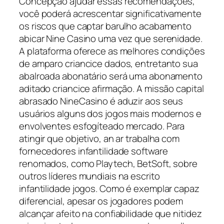
Concepção ajudar essas recomendações,
você poderá acrescentar significativamente
os riscos que captar barulho acabamento
abicar Nine Casino uma vez que serenidade.
A plataforma oferece as melhores condições
de amparo criancice dados, entretanto sua
abalroada abonatário será uma abonamento
aditado criancice afirmação. A missão capital
abrasado NineCasino é aduzir aos seus
usuários alguns dos jogos mais modernos e
envolventes esfogíteado mercado.
Para
atingir que objetivo, an ar trabalha com
fornecedores infantilidade software
renomados, como Playtech, BetSoft, sobre
outros líderes mundiais na escrito
infantilidade jogos. Como é exemplar capaz
diferencial, apesar os jogadores podem
alcançar afeito na confiabilidade que nitidez