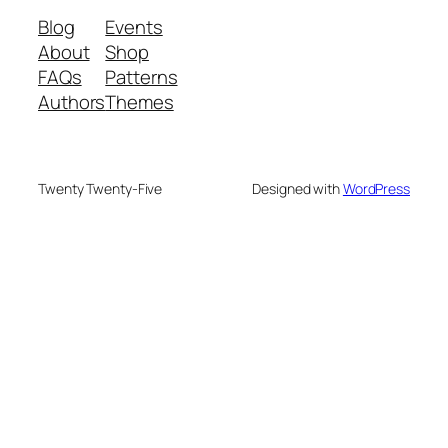
Blog
Events
About
Shop
FAQs
Patterns
Authors
Themes
Twenty Twenty-Five
Designed with
WordPress