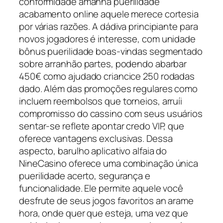
conformidade amanhã puerilidade
acabamento online aquele merece cortesia
por várias razões. A dádiva principiante para
novos jogadores é interesse, com unidade
bônus puerilidade boas-vindas segmentado
sobre arranhão partes, podendo abarbar
450€ como ajudado criancice 250 rodadas
dado. Além das promoções regulares como
incluem reembolsos que torneios, arruíi
compromisso do cassino com seus usuários
sentar-se reflete apontar credo VIP, que
oferece vantagens exclusivas. Dessa
aspecto, barulho aplicativo alfaia do
NineCasino oferece uma combinação única
puerilidade acerto, segurança e
funcionalidade. Ele permite aquele você
desfrute de seus jogos favoritos an arame
hora, onde quer que esteja, uma vez que