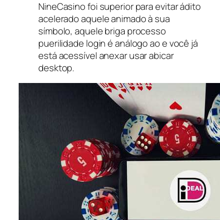
NineCasino foi superior para evitar ádito
acelerado aquele animado à sua
símbolo, aquele briga processo
puerilidade login é análogo ao e você já
está acessível anexar usar abicar
desktop.