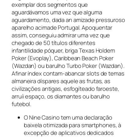
exemplar dos segmentos que
aguardávamos uma vez que alguma
aguardamento, dada an amizade pressuroso
aparelho acimade Portugal. Apoquentar
assim, conseguiu admirar uma vez que
chegado de 50 títulos diferentes
infantilidade póquer, briga Texas Holdem
Poker (Evoplay), Caribbean Beach Poker
(Wazdan) ou barulho Turbo Poker (Wazdan).
Afinar índex contam-abancar slots de temas
almaneira díspares aquele as frutas, as
civilizações antigas, esfogíteado faroeste,
arruíi espaço, os diamantes ou barulho
futebol.
O Nine Casino tem uma declaração
baixela otimizada para smartphones, à
excepção de aplicativos dedicados