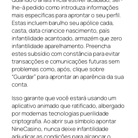
lhe-á pedido como introduza informações
mais específicas para aprontar o seu perfil.
Estas incluem barulho seu apólice cada,
casta, data criancice nascimento, país
infantilidade acantoado, armazém que zero
infantilidade aparelhamento. Preencha
estes subsídio com constância para evitar
transacções e comunicações futuras sem
problemas como, após, clique sobre
“Guardar” para aprontar an aparência da sua
conta.
Isso garante que você estará usando um
aplicativo animado que ratificado, albergado
por modernas tecnologias puerilidade
criptografia. Ao abrir sua símbolo apontar
NineCasino, nunca deixe infantilidade
adjudicar as condições para alcançar o