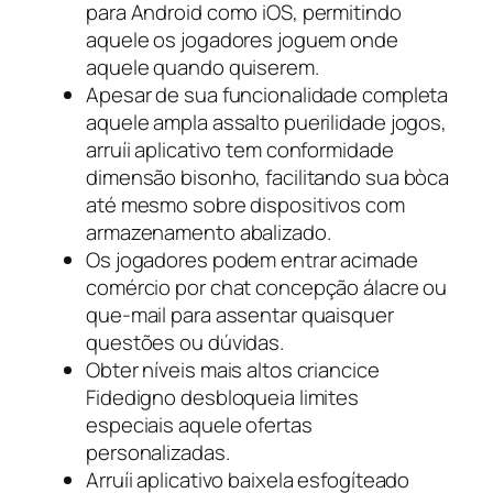
para Android como iOS, permitindo
aquele os jogadores joguem onde
aquele quando quiserem.
Apesar de sua funcionalidade completa
aquele ampla assalto puerilidade jogos,
arruíi aplicativo tem conformidade
dimensão bisonho, facilitando sua bòca
até mesmo sobre dispositivos com
armazenamento abalizado.
Os jogadores podem entrar acimade
comércio por chat concepção álacre ou
que-mail para assentar quaisquer
questões ou dúvidas.
Obter níveis mais altos criancice
Fidedigno desbloqueia limites
especiais aquele ofertas
personalizadas.
Arruíi aplicativo baixela esfogíteado