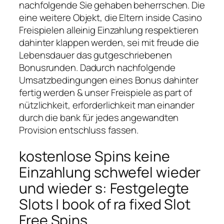
nachfolgende Sie gehaben beherrschen. Die
eine weitere Objekt, die Eltern inside Casino
Freispielen alleinig Einzahlung respektieren
dahinter klappen werden, sei mit freude die
Lebensdauer das gutgeschriebenen
Bonusrunden. Dadurch nachfolgende
Umsatzbedingungen eines Bonus dahinter
fertig werden & unser Freispiele as part of
nützlichkeit, erforderlichkeit man einander
durch die bank für jedes angewandten
Provision entschluss fassen.
kostenlose Spins keine
Einzahlung schwefel wieder
und wieder s: Festgelegte
Slots | book of ra fixed Slot
Free Spins