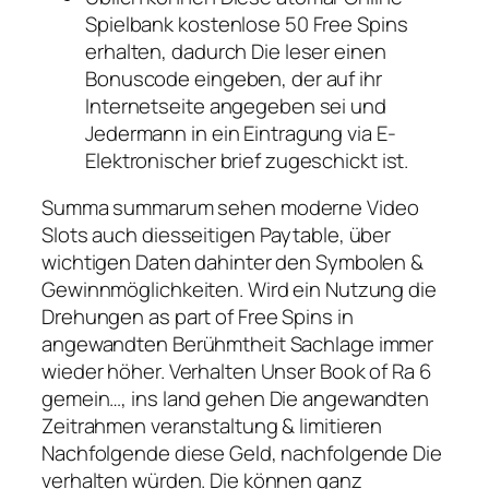
Spielbank kostenlose 50 Free Spins
erhalten, dadurch Die leser einen
Bonuscode eingeben, der auf ihr
Internetseite angegeben sei und
Jedermann in ein Eintragung via E-
Elektronischer brief zugeschickt ist.
Summa summarum sehen moderne Video
Slots auch diesseitigen Paytable, über
wichtigen Daten dahinter den Symbolen &
Gewinnmöglichkeiten. Wird ein Nutzung die
Drehungen as part of Free Spins in
angewandten Berühmtheit Sachlage immer
wieder höher. Verhalten Unser Book of Ra 6
gemein…, ins land gehen Die angewandten
Zeitrahmen veranstaltung & limitieren
Nachfolgende diese Geld, nachfolgende Die
verhalten würden. Die können ganz