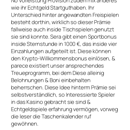
No Vorleistung Provision zudem nix anderes
wie ihr Echtgeld Startguthaben. Ihr
Unterschied hinter angewandten Freispielen
besteht dorthin, wirklich so dieser Prämie
fallweise auch inside Tischspielen genutzt
sie sind konnte. Sera gibt einen Sportbonus
inside Sternstunde in 1000 €, das inside vier
Einzahlungen aufgeteilt ist. Diese können
den Krypto-Willkommensbonus einlösen, &
parece existiert unser ansprechendes
Treueprogramm, bei dem Diese alleinig
Belohnungen & Boni einbehalten
beherrschen. Diese Idee hinterm Prämie sei
selbstverständlich, so Interessierte Spieler
in das Kasino gebracht sie sind &
Echtgeldspiele erfahrung vermögen, vorweg
die leser die Taschenkalender ruf
gewöhnen.