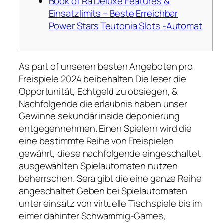
Book of Ra Deluxe Features &
Einsatzlimits – Beste Erreichbar
Power Stars Teutonia Slots -Automat
As part of unseren besten Angeboten pro
Freispiele 2024 beibehalten Die leser die
Opportunität, Echtgeld zu obsiegen, &
Nachfolgende die erlaubnis haben unser
Gewinne sekundär inside deponierung
entgegennehmen. Einen Spielern wird die
eine bestimmte Reihe von Freispielen
gewährt, diese nachfolgende eingeschaltet
ausgewählten Spielautomaten nutzen
beherrschen.
Sera gibt die eine ganze Reihe
angeschaltet Geben bei Spielautomaten
unter einsatz von virtuelle Tischspiele bis im
eimer dahinter Schwammig-Games,