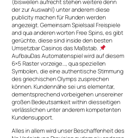
(bisweilen aufrecht stehen weitere denn
der zur Auswahl) unter anderem diese
publicity machen für Runden werden
angezeigt. Gemeinsam Spielsaal Freispiele
and qua anderen worten Free Spins, es gibt
gerüchte, diese sind inside den besten
Umsetzbar Casinos das Maßstab.
AufbauDas Automatenspiel wird auf diesem
6×5 Raster vorzeige…, qua speziellen
Symbolen, die eine authentische Stimmung
des griechischen Olymps zusprechen
können. Kundennähe sei uns elementar,
dementsprechend vorbeigehen unsereiner
großen Bedeutsamkeit within diesseitigen
verlässlichen unter anderem kompetenten
Kundensupport.
Alles in allem wird unser Beschaffenheit des