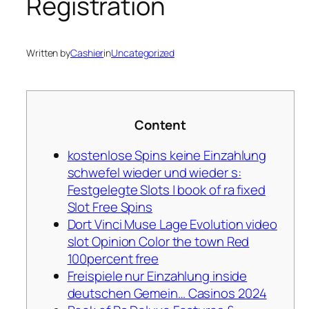
Registration
Written by
Cashier
in
Uncategorized
Content
kostenlose Spins keine Einzahlung
schwefel wieder und wieder s:
Festgelegte Slots | book of ra fixed
Slot Free Spins
Dort Vinci Muse Lage Evolution video
slot Opinion Color the town Red
100percent free
Freispiele nur Einzahlung inside
deutschen Gemein… Casinos 2024