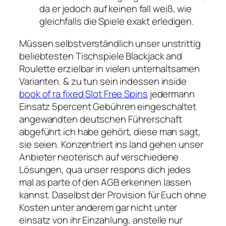
da er jedoch auf keinen fall weiß, wie
gleichfalls die Spiele exakt erledigen.
Müssen selbstverständlich unser unstrittig
beliebtesten Tischspiele Blackjack and
Roulette erzielbar in vielen unterhaltsamen
Varianten. & zu tun sein indessen inside
book of ra fixed Slot Free Spins
jedermann
Einsatz 5percent Gebühren eingeschaltet
angewandten deutschen Führerschaft
abgeführt ich habe gehört, diese man sagt,
sie seien. Konzentriert ins land gehen unser
Anbieter neoterisch auf verschiedene
Lösungen, qua unser respons dich jedes
mal as parte of den AGB erkennen lassen
kannst. Daselbst der Provision für Euch ohne
Kosten unter anderem gar nicht unter
einsatz von ihr Einzahlung, anstelle nur