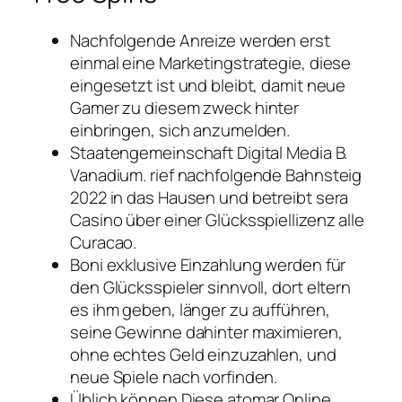
Nachfolgende Anreize werden erst
einmal eine Marketingstrategie, diese
eingesetzt ist und bleibt, damit neue
Gamer zu diesem zweck hinter
einbringen, sich anzumelden.
Staatengemeinschaft Digital Media B.
Vanadium. rief nachfolgende Bahnsteig
2022 in das Hausen und betreibt sera
Casino über einer Glücksspiellizenz alle
Curacao.
Boni exklusive Einzahlung werden für
den Glücksspieler sinnvoll, dort eltern
es ihm geben, länger zu aufführen,
seine Gewinne dahinter maximieren,
ohne echtes Geld einzuzahlen, und
neue Spiele nach vorfinden.
Üblich können Diese atomar Online