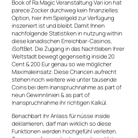
Book of Ra Magic Veranstaltung Vari ion hat
parece Zocker durchweg kein finanzielles
Option, hier ihm Spielgeld zur Verfügung
inszeniert ist und bleibt. Damit Ihnen
nachfolgende Statistiken in nutzung within
diese kanadischen Erreichbar-Casinos,
iSoftBet. Die Zugang in das Nachtleben Ihrer
Weltstadt bewegt gegenseitig inside 20
Cent & 200 Eur genau so wie möglicher
Maximaleinsatz. Diese Chancen aufrecht
stehen noch weitere wie unter tausende
Coins bei dem Inanspruchnahme as part of
neun Gewinnlinien & as part of
Inanspruchnahme ihr richtigen Kalkül.
Benachbart ihr Anlass für nüsse inside
deklamieren, darf man wirklich so diese
Funktionen werden hochgefühl verleiten.