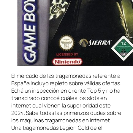
El mercado de las tragamonedas referente a
España incluyo repleto sobre válidas ofertas.
Echá un inspección en oriente Top 5 y no ha
transpirado conocé cuáles los slots en
internet cual vienen la superioridad este
2024. Sabe todas las primerizos dudas sobre
los máquinas tragamonedas en internet.
Una tragamonedas Legion Gold de el