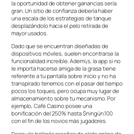
la oportunidad de obtener ganancias serí­a
gran. Un sitio de confianza debería haber
una escala de los estrategias de tanque
desplazándolo hacia el pelo retirada de
mayor usados.
Dado que se encuentran diseñadas de
dispositivos móviles, suelen encontrarse la
funcionalidad increíble. Ademí¡s, la app si no
le importa hacerse amiga de la grasa tiene
referente a tu pantalla sobre inicio y no ha
transpirado tenemos con el pasar del tiempo
pocos los toques, pero ocupa muy lugar de
almacenamiento sobre tu mecanismo. Por
ejemplo, Café Casino posee una
bonificación del 250% hasta $ningún.100
con el fin de los novios más jugadores.
Después hallarás reseñas de slots online de