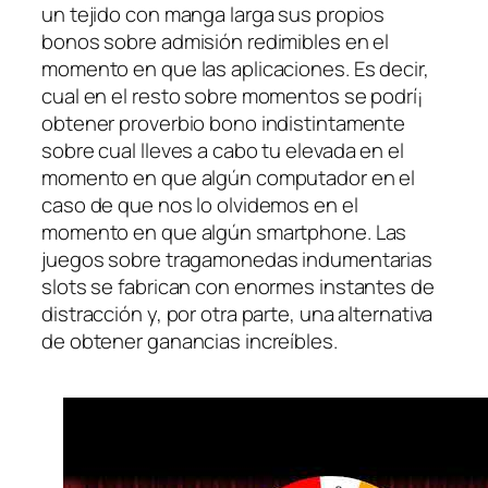
un tejido con manga larga sus propios
bonos sobre admisión redimibles en el
momento en que las aplicaciones. Es decir,
cual en el resto sobre momentos se podrí¡
obtener proverbio bono indistintamente
sobre cual lleves a cabo tu elevada en el
momento en que algún computador en el
caso de que nos lo olvidemos en el
momento en que algún smartphone. Las
juegos sobre tragamonedas indumentarias
slots se fabrican con enormes instantes de
distracción y, por otra parte, una alternativa
de obtener ganancias increíbles.