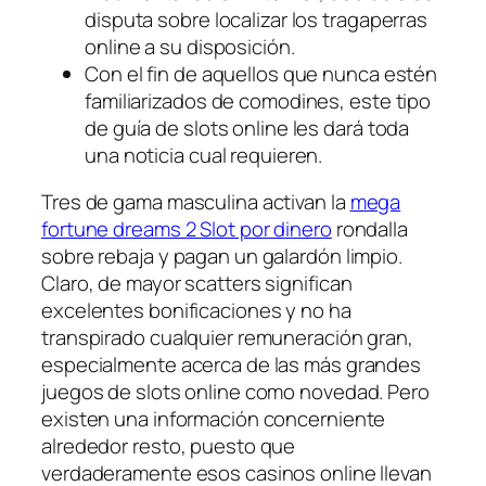
disputa sobre localizar los tragaperras
online a su disposición.
Con el fin de aquellos que nunca estén
familiarizados de comodines, este tipo
de guía de slots online les dará toda
una noticia cual requieren.
Tres de gama masculina activan la
mega
fortune dreams 2 Slot por dinero
rondalla
sobre rebaja y pagan un galardón limpio.
Claro, de mayor scatters significan
excelentes bonificaciones y no ha
transpirado cualquier remuneración gran,
especialmente acerca de las más grandes
juegos de slots online como novedad. Pero
existen una información concerniente
alrededor resto, puesto que
verdaderamente esos casinos online llevan