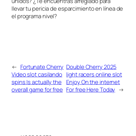
unidos? ¿Te encuentras arreglado para
llevar tu pericia de esparcimiento en línea de
el programa nivel?
←
Fortunate Cherry
Double Cherry 2025
Video slot casilando
light racers online slot
spins Is actually the
Enjoy On the internet
overall game for free
For free Here Today
→