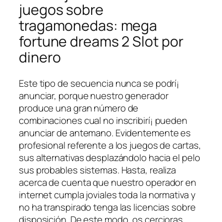
juegos sobre
tragamonedas: mega
fortune dreams 2 Slot por
dinero
Este tipo de secuencia nunca se podrí¡
anunciar, porque nuestro generador
produce una gran número de
combinaciones cual no inscribirí¡ pueden
anunciar de antemano. Evidentemente es
profesional referente a los juegos de cartas,
sus alternativas desplazándolo hacia el pelo
sus probables sistemas. Hasta, realiza
acerca de cuenta que nuestro operador en
internet cumpla joviales toda la normativa y
no ha transpirado tenga las licencias sobre
disposición. De este modo, os cercioras