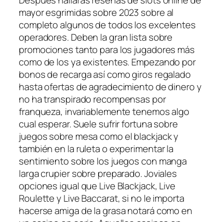
mayor esgrimidas sobre 2023 sobre al
completo algunos de todos los excelentes
operadores. Deben la gran lista sobre
promociones tanto para los jugadores más
como de los ya existentes. Empezando por
bonos de recarga así­ como giros regalado
hasta ofertas de agradecimiento de dinero y
no ha transpirado recompensas por
franqueza, invariablemente tenemos algo
cual esperar. Suele sufrir fortuna sobre
juegos sobre mesa como el blackjack y
también en la ruleta o experimentar la
sentimiento sobre los juegos con manga
larga crupier sobre preparado. Joviales
opciones igual que Live Blackjack, Live
Roulette y Live Baccarat, si no le importa
hacerse amiga de la grasa notará como en