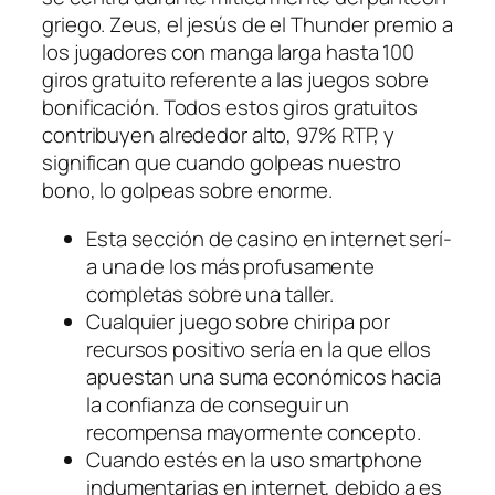
griego. Zeus, el jesús de el Thunder premio a
los jugadores con manga larga hasta 100
giros gratuito referente a las juegos sobre
bonificación. Todos estos giros gratuitos
contribuyen alrededor alto, 97% RTP, y
significan que cuando golpeas nuestro
bono, lo golpeas sobre enorme.
Esta sección de casino en internet serí­
a una de los más profusamente
completas sobre una taller.
Cualquier juego sobre chiripa por
recursos positivo serí­a en la que ellos
apuestan una suma económicos hacia
la confianza de conseguir un
recompensa mayormente concepto.
Cuando estés en la uso smartphone
indumentarias en internet, debido a es